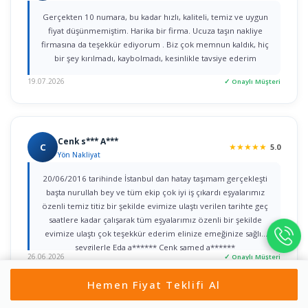
Gerçekten 10 numara, bu kadar hızlı, kaliteli, temiz ve uygun
fiyat düşünmemiştim. Harika bir firma. Ucuza taşın nakliye
firmasına da teşekkür ediyorum . Biz çok memnun kaldık, hiç
bir şey kırılmadı, kaybolmadı, kesinlikle tavsiye ederim
19.07.2026
✓ Onaylı Müşteri
Cenk s*** A***
C
★
★
★
★
★
5.0
Yön Nakliyat
20/06/2016 tarihinde İstanbul dan hatay taşımam gerçekleşti
başta nurullah bey ve tüm ekip çok iyi iş çıkardı eşyalarımız
özenli temiz titiz bir şekilde evimize ulaştı verilen tarihte geç
saatlere kadar çalışarak tüm eşyalarımız özenli bir şekilde
evimize ulaştı çok teşekkür ederim elinize emeğinize sağlık
sevgilerle Eda a****** Cenk samed a******
26.06.2026
✓ Onaylı Müşteri
Hemen Fiyat Teklifi Al