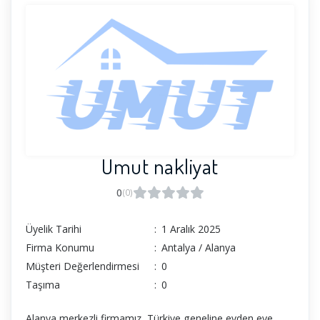
Umut nakliyat
0
(0)
Üyelik Tarihi
:
1 Aralık 2025
Firma Konumu
:
Antalya / Alanya
Müşteri Değerlendirmesi
:
0
Taşıma
:
0
Alanya merkezli firmamız, Türkiye geneline evden eve