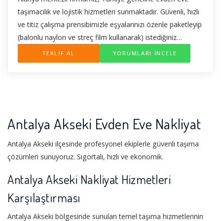
taşımacılık ve lojistik hizmetleri sunmaktadır. Güvenli, hızlı
ve titiz çalışma prensibimizle eşyalarınızı özenle paketleyip
(balonlu naylon ve streç film kullanarak) istediğiniz
konuma ulaştırıyoruz. Asansörlü taşıma hizmetimiz
TEKLİF AL
YORUMLARI İNCELE
sayesinde yüksek katlı binalarda da sorunsuz taşınma
imkanı sağlıyoruz. Müşteri memnuniyetini ön planda
tutarak, eşyalarınızı güvenle yeni adresinize teslim
ediyoruz. Taşıma işleriniz için bizi arayın.
Antalya Akseki Evden Eve Nakliyat
Antalya Akseki ilçesinde profesyonel ekiplerle güvenli taşıma
çözümleri sunuyoruz. Sigortalı, hızlı ve ekonomik.
Antalya Akseki Nakliyat Hizmetleri
Karşılaştırması
Antalya Akseki bölgesinde sunulan temel taşıma hizmetlerinin