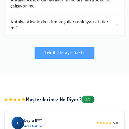
çalışıyor mu?
Antalya Akseki'da iklim koşulları nakliyatı etkiler
mi?
Teklif Almaya Başla
Müşterilerimiz Ne Diyor?
★★★★★
5/5
Leyla B***
L
★
★
★
★
★
5.0
Aysa Nakliyat