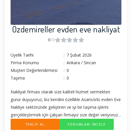
Özdemireller evden eve nakliyat
0
(0)
Üyelik Tarihi
:
7 Şubat 2026
Firma Konumu
:
Ankara / Sincan
Müşteri Değerlendirmesi
:
0
Taşıma
:
0
Nakliyat firması olarak size kaliteli hizmet vermekten
gurur duyuyoruz, biz kendini özellikle Asansörlü evden Eve
Nakliye sektöründe geliştiren ve iyi bir taşıma işlemi
gerçekleştirmek için çalışan firmayız size değer veriyoruz
çünkü bizim için siz varsınız sizi ne kadar memnun
TEKLİF AL
YORUMLARI İNCELE
bırakırsak, sizde bu memnuniyet sayesinde bizi eşinize