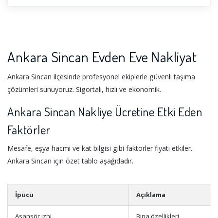
dostunuza tavsiye edebilirsiniz biz size ne kadar iyi hizmet
versek azdır. Ankara Çankaya nakliyat firması olarak da
hizmet veririz bizim için yer ve alan önemli değildir bizim
için tek değerli olan siz ve eşyalarınızdır.
Ankara Sincan Evden Eve Nakliyat
Ankara Sincan ilçesinde profesyonel ekiplerle güvenli taşıma
çözümleri sunuyoruz. Sigortalı, hızlı ve ekonomik.
Ankara Sincan Nakliye Ücretine Etki Eden
Faktörler
Mesafe, eşya hacmi ve kat bilgisi gibi faktörler fiyatı etkiler.
Ankara Sincan için özet tablo aşağıdadır.
İpucu
Açıklama
Asansör izni
Bina özellikleri