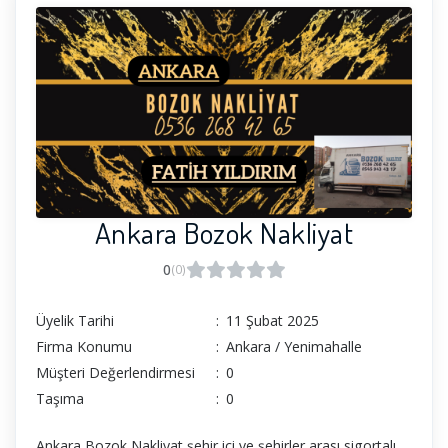
Ankara Bozok Nakliyat
0
(0)
Üyelik Tarihi
:
11 Şubat 2025
Firma Konumu
:
Ankara / Yenimahalle
Müşteri Değerlendirmesi
:
0
Taşıma
:
0
Ankara Bozok Nakliyat şehir içi ve şehirler arası sigortalı