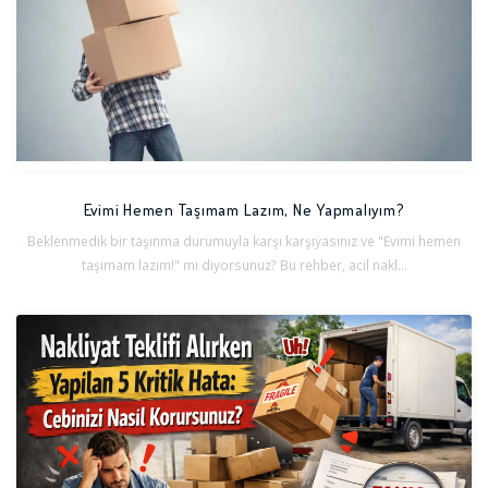
ları
Evimi Hemen Taşımam Lazım, Ne Yapmalıyım?
Beklenmedik bir taşınma durumuyla karşı karşıyasınız ve "Evimi hemen
taşımam lazım!" mı diyorsunuz? Bu rehber, acil nakl...