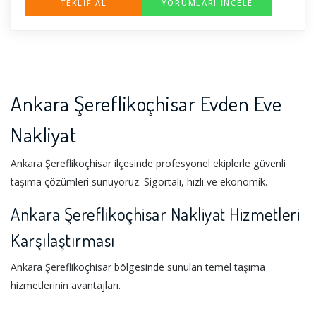
TEKLİF AL
YORUMLARI İNCELE
bırakırsak, sizde bu memnuniyet sayesinde bizi eşinize
dostunuza tavsiye edebilirsiniz biz size ne kadar iyi hizmet
versek azdır. Ankara Çankaya nakliyat firması olarak da
hizmet veririz bizim için yer ve alan önemli değildir bizim
için tek değerli olan siz ve eşyalarınızdır.
Ankara Şereflikoçhisar Evden Eve
Nakliyat
Ankara Şereflikoçhisar ilçesinde profesyonel ekiplerle güvenli
taşıma çözümleri sunuyoruz. Sigortalı, hızlı ve ekonomik.
Ankara Şereflikoçhisar Nakliyat Hizmetleri
Karşılaştırması
Ankara Şereflikoçhisar bölgesinde sunulan temel taşıma
hizmetlerinin avantajları.