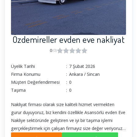
Özdemireller evden eve nakliyat
0
(0)
Üyelik Tarihi
:
7 Şubat 2026
Firma Konumu
:
Ankara / Sincan
Müşteri Değerlendirmesi
:
0
Taşıma
:
0
Nakliyat firması olarak size kaliteli hizmet vermekten
gurur duyuyoruz, biz kendini özellikle Asansörlü evden Eve
Nakliye sektöründe geliştiren ve iyi bir taşıma işlemi
gerçekleştirmek için çalışan firmayız size değer veriyoruz
çünkü bizim için siz varsınız sizi ne kadar memnun