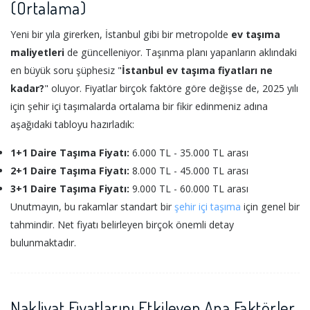
(Ortalama)
Yeni bir yıla girerken, İstanbul gibi bir metropolde
ev taşıma
maliyetleri
de güncelleniyor. Taşınma planı yapanların aklındaki
en büyük soru şüphesiz "
İstanbul ev taşıma fiyatları ne
kadar?
" oluyor. Fiyatlar birçok faktöre göre değişse de, 2025 yılı
için şehir içi taşımalarda ortalama bir fikir edinmeniz adına
aşağıdaki tabloyu hazırladık:
1+1 Daire Taşıma Fiyatı:
6.000 TL - 35.000 TL arası
2+1 Daire Taşıma Fiyatı:
8.000 TL - 45.000 TL arası
3+1 Daire Taşıma Fiyatı:
9.000 TL - 60.000 TL arası
Unutmayın, bu rakamlar standart bir
şehir içi taşıma
için genel bir
tahmindir. Net fiyatı belirleyen birçok önemli detay
bulunmaktadır.
Nakliyat Fiyatlarını Etkileyen Ana Faktörler