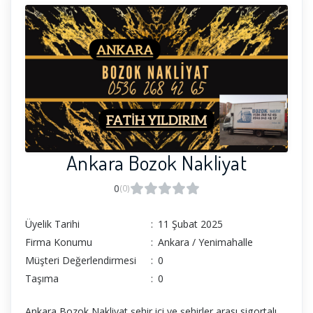
Ankara Bozok Nakliyat
0
(0)
Üyelik Tarihi
:
11 Şubat 2025
Firma Konumu
:
Ankara / Yenimahalle
Müşteri Değerlendirmesi
:
0
Taşıma
:
0
Ankara Bozok Nakliyat şehir içi ve şehirler arası sigortalı