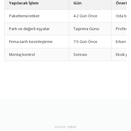
Yapılacak İşlem
Gün
Öneri
Paketleme/etiket
4-2 Gün Önce
Oda bazl
Park ve değerli eşyalar
Taşınma Günü
Profesyo
Firma-tarih kesinleştirme
7-5 Gün Önce
Erken r
Montaj kontrol
Sonrası
Eksik par
UCUZA TAŞIN