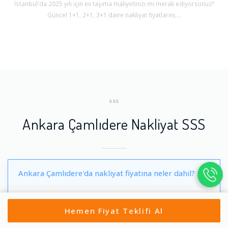
İstanbul'da 2025 yılı için ev taşıma maliyetinizi mi merak ediyorsunuz?
Güncel 1+1, 2+1, 3+1 daire nakliyat fiyatlarını,...
SSS
Ankara Çamlıdere Nakliyat SSS
Ankara Çamlıdere'da nakliyat fiyatına neler dahil?
Ankara Çamlıdere'daki standart nakliyat hizmetine genellikle
Hemen Fiyat Teklifi Al
yükleme, taşıma ve boşaltma dahildir. Ambalaj malzemeleri,
montaj/demontaj ve asansör hizmeti ek ücrete tabi olabilir.