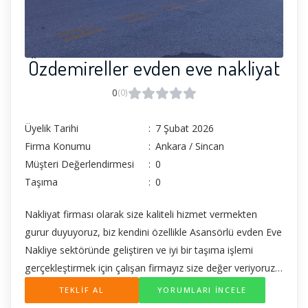
Özdemireller evden eve nakliyat
0
(0)
Üyelik Tarihi
:
7 Şubat 2026
Firma Konumu
:
Ankara / Sincan
Müşteri Değerlendirmesi
:
0
Taşıma
:
0
Nakliyat firması olarak size kaliteli hizmet vermekten
gurur duyuyoruz, biz kendini özellikle Asansörlü evden Eve
Nakliye sektöründe geliştiren ve iyi bir taşıma işlemi
gerçekleştirmek için çalışan firmayız size değer veriyoruz
çünkü bizim için siz varsınız sizi ne kadar memnun
TEKLİF AL
YORUMLARI İNCELE
bırakırsak, sizde bu memnuniyet sayesinde bizi eşinize