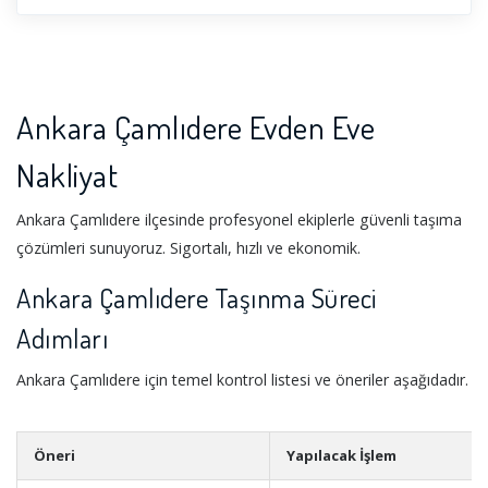
dostunuza tavsiye edebilirsiniz biz size ne kadar iyi hizmet
versek azdır. Ankara Çankaya nakliyat firması olarak da
hizmet veririz bizim için yer ve alan önemli değildir bizim
için tek değerli olan siz ve eşyalarınızdır.
Ankara Çamlıdere Evden Eve
Nakliyat
Ankara Çamlıdere ilçesinde profesyonel ekiplerle güvenli taşıma
çözümleri sunuyoruz. Sigortalı, hızlı ve ekonomik.
Ankara Çamlıdere Taşınma Süreci
Adımları
Ankara Çamlıdere için temel kontrol listesi ve öneriler aşağıdadır.
Öneri
Yapılacak İşlem