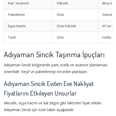
Kat / Asansör
Yüksek
Bina özel
Paketleme
Orta
Standart
Eşya Hacmi
Orta-Yüksek
m³ ve od
Tarih
Orta
Hafta iç
Adıyaman Sincik Taşınma İpuçları
Adıyaman Sincik bölgesinde park, trafik ve asansör planlaması
önemlidir. Keşif ve paketlemeyi önceden planlayın.
Adıyaman Sincik Evden Eve Nakliyat
Fiyatlarını Etkileyen Unsurlar
Mesafe, eşya hacmi ve kat bilgisi gibi faktörler fiyatı etkiler.
Adıyaman Sincik için özet tablo aşağıdadır.