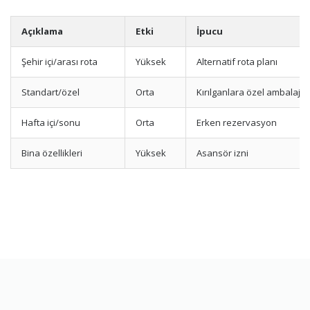
Açıklama
Etki
İpucu
Şehir içi/arası rota
Yüksek
Alternatif rota planı
Standart/özel
Orta
Kırılganlara özel ambalaj
Hafta içi/sonu
Orta
Erken rezervasyon
Bina özellikleri
Yüksek
Asansör izni