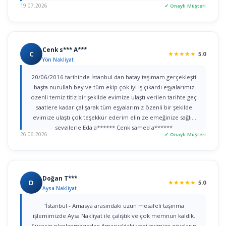
19.07.2026
✓ Onaylı Müşteri
Cenk s*** A***
C
★
★
★
★
★
5.0
Yön Nakliyat
20/06/2016 tarihinde İstanbul dan hatay taşımam gerçekleşti
başta nurullah bey ve tüm ekip çok iyi iş çıkardı eşyalarımız
özenli temiz titiz bir şekilde evimize ulaştı verilen tarihte geç
saatlere kadar çalışarak tüm eşyalarımız özenli bir şekilde
evimize ulaştı çok teşekkür ederim elinize emeğinize sağlık
sevgilerle Eda a****** Cenk samed a******
26.06.2026
✓ Onaylı Müşteri
Doğan T***
D
★
★
★
★
★
5.0
Aysa Nakliyat
"İstanbul - Amasya arasındaki uzun mesafeli taşınma
işlemimizde Aysa Nakliyat ile çalıştık ve çok memnun kaldık.
Sürecin planlanmasından Amasya’daki yeni evimize eşyaların