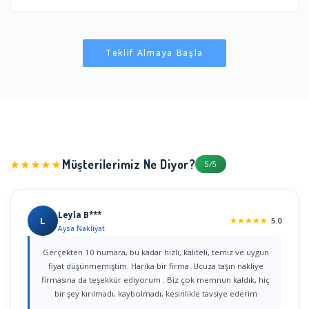
Teklif Almaya Başla
Müşterilerimiz Ne Diyor?
★★★★★
5/5
Leyla B***
L
★
★
★
★
★
5.0
Aysa Nakliyat
Gerçekten 10 numara, bu kadar hızlı, kaliteli, temiz ve uygun
fiyat düşünmemiştim. Harika bir firma. Ucuza taşın nakliye
firmasına da teşekkür ediyorum . Biz çok memnun kaldık, hiç
bir şey kırılmadı, kaybolmadı, kesinlikle tavsiye ederim