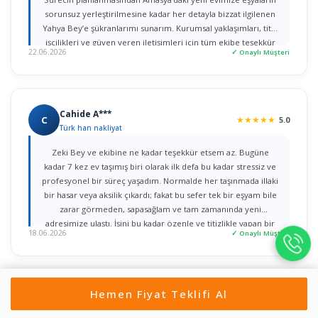
sorunsuz yerleştirilmesine kadar her detayla bizzat ilgilenen
Yahya Bey’e şükranlarımı sunarım. Kurumsal yaklaşımları, titiz
işçilikleri ve güven veren iletişimleri için tüm ekibe teşekkür
22.06.2026
✓ Onaylı Müşteri
ederim."
Cahide A***
C
★
★
★
★
★
5.0
Türk han nakliyat
Zeki Bey ve ekibine ne kadar teşekkür etsem az. Bugüne
kadar 7 kez ev taşımış biri olarak ilk defa bu kadar stressiz ve
profesyonel bir süreç yaşadım. Normalde her taşınmada illaki
bir hasar veya aksilik çıkardı; fakat bu sefer tek bir eşyam bile
zarar görmeden, sapasağlam ve tam zamanında yeni
adresimize ulaştı. İşini bu kadar özenle ve titizlikle yapan bir
18.06.2026
✓ Onaylı Müşteri
firmaya rastlamak gerçekten büyük şans. Herkese gönül
rahatlığıyla tavsiye ederim!
Hemen Fiyat Teklifi Al
Ali t***
A
★
★
★
★
★
5.0
Yön Nakliyat