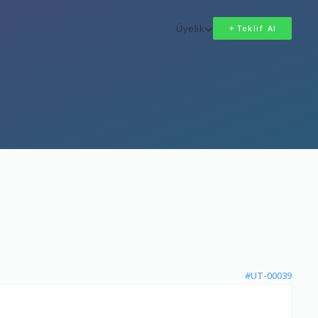
Üyelik
Teklif Al
#UT-00039