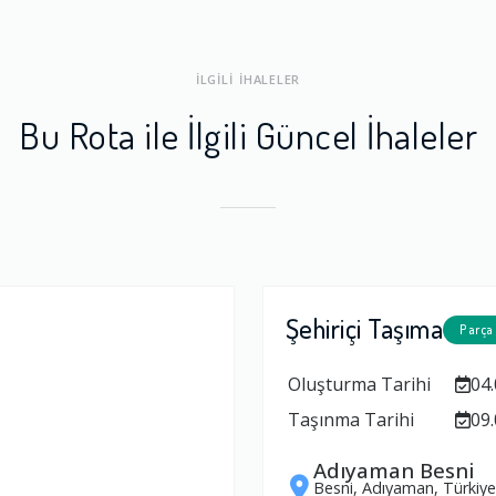
ları
1.0
İLGİLİ İHALELER
Bu Rota ile İlgili Güncel İhaleler
a Dengesi
1.0
Şehiriçi Taşıma
Parça
Oluşturma Tarihi
04.
Taşınma Tarihi
09.
Adıyaman Besni
Besni, Adıyaman, Türkiye