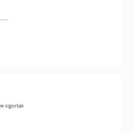
.
a
e sigortalı