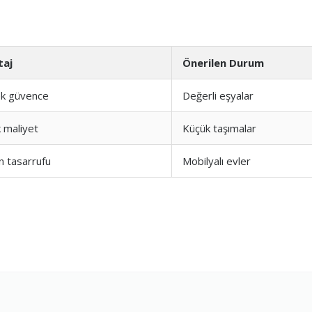
taj
Önerilen Durum
k güvence
Değerli eşyalar
 maliyet
Küçük taşımalar
 tasarrufu
Mobilyalı evler
Hizmeti
1.0
şim
1.0
1.0