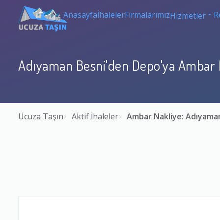
Anasayfa
İhaleler
Firmalarımız
R
Hizmetler
Adıyaman Besni'den Depo'ya Ambar 
Ucuza Taşın
Aktif İhaleler
Ambar Nakliye: Adıyama