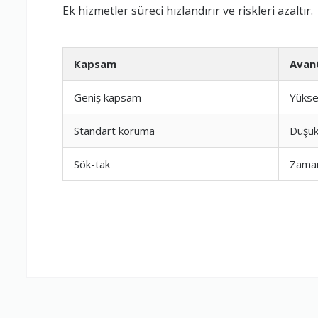
Ek hizmetler süreci hızlandırır ve riskleri azaltır.
Kapsam
Avan
Geniş kapsam
Yükse
Standart koruma
Düşük
Sök-tak
Zaman
Ambalajlama 
Firma ile İleti
Zamanlama