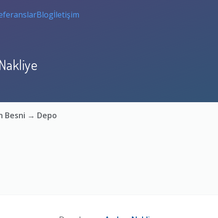
eferanslar
Blog
İletişim
Nakliye
n Besni → Depo