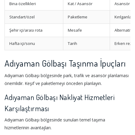
Bina özellikleri
Kat / Asansör
Asansör iz
Standart/özel
Paketleme
Kırılganlar
Şehir içi/arası rota
Mesafe
Alternatif r
Hafta içi/sonu
Tarih
Erken rez
Adıyaman Gölbaşı Taşınma İpuçları
Adıyaman Gölbaşı bölgesinde park, trafik ve asansör planlaması
önemlidir. Keşif ve paketlemeyi önceden planlayın.
Adıyaman Gölbaşı Nakliyat Hizmetleri
Karşılaştırması
Adıyaman Gölbaşı bölgesinde sunulan temel taşıma
hizmetlerinin avantajları.