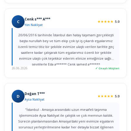
Cenk s*** A***
C
★
★
★
★
★
5.0
Yön Nakliyat
20/06/2016 tarihinde İstanbul dan hatay taşımam gerçekleşti
başta nurullah bey ve tüm ekip çok iyi iş çıkardı eşyalarımız
özenli temiz titiz bir şekilde evimize ulaştı verilen tarihte geç
saatlere kadar çalışarak tüm eşyalarımız özenli bir şekilde
evimize ulaştı çok teşekkür ederim elinize emeğinize sağlık
sevgilerle Eda a****** Cenk samed a******
26.06.2026
✓ Onaylı Müşteri
Doğan T***
D
★
★
★
★
★
5.0
Aysa Nakliyat
"İstanbul - Amasya arasındaki uzun mesafeli taşınma
işlemimizde Aysa Nakliyat ile çalıştık ve çok memnun kaldık.
Sürecin planlanmasından Amasya’daki yeni evimize eşyaların
sorunsuz yerleştirilmesine kadar her detayla bizzat ilgilenen