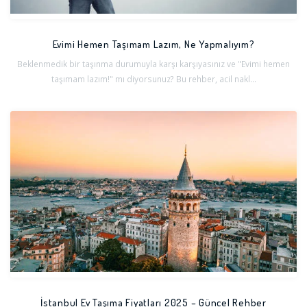
Evimi Hemen Taşımam Lazım, Ne Yapmalıyım?
Beklenmedik bir taşınma durumuyla karşı karşıyasınız ve "Evimi hemen
taşımam lazım!" mı diyorsunuz? Bu rehber, acil nakl...
İstanbul Ev Taşıma Fiyatları 2025 – Güncel Rehber