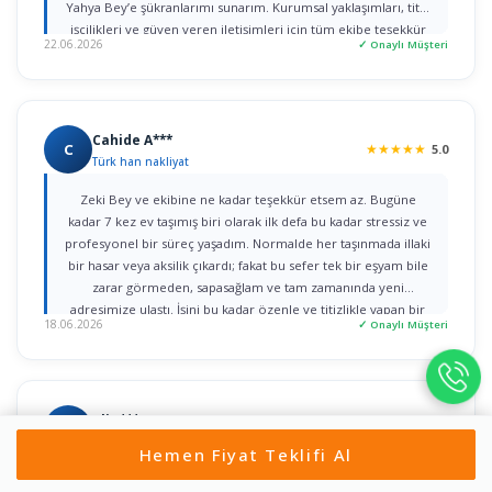
Yahya Bey’e şükranlarımı sunarım. Kurumsal yaklaşımları, titiz
işçilikleri ve güven veren iletişimleri için tüm ekibe teşekkür
22.06.2026
✓ Onaylı Müşteri
ederim."
Cahide A***
C
★
★
★
★
★
5.0
Türk han nakliyat
Zeki Bey ve ekibine ne kadar teşekkür etsem az. Bugüne
kadar 7 kez ev taşımış biri olarak ilk defa bu kadar stressiz ve
profesyonel bir süreç yaşadım. Normalde her taşınmada illaki
bir hasar veya aksilik çıkardı; fakat bu sefer tek bir eşyam bile
zarar görmeden, sapasağlam ve tam zamanında yeni
adresimize ulaştı. İşini bu kadar özenle ve titizlikle yapan bir
18.06.2026
✓ Onaylı Müşteri
firmaya rastlamak gerçekten büyük şans. Herkese gönül
rahatlığıyla tavsiye ederim!
Ali t***
A
★
★
★
★
★
5.0
Yön Nakliyat
Hemen Fiyat Teklifi Al
Nurullah bey ile ilk iletişime geçtiğim dakikadan itibaren, ilgi