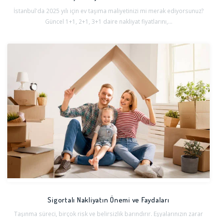
İstanbul'da 2025 yılı için ev taşıma maliyetinizi mi merak ediyorsunuz?
Güncel 1+1, 2+1, 3+1 daire nakliyat fiyatlarını,...
Sigortalı Nakliyatın Önemi ve Faydaları
Taşınma süreci, birçok risk ve belirsizlik barındırır. Eşyalarınızın zarar