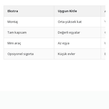
Ekstra
Uygun Kitle
Av
Montaj
Orta-yüksek kat
Yü
Tam kapsam
Değerli eşyalar
Gü
Mini araç
Az eşya
Uy
Opsiyonel sigorta
Küçük evler
Ek