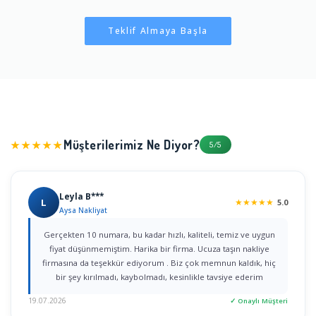
Teklif Almaya Başla
Müşterilerimiz Ne Diyor?
★★★★★
5/5
Leyla B***
L
★
★
★
★
★
5.0
Aysa Nakliyat
Gerçekten 10 numara, bu kadar hızlı, kaliteli, temiz ve uygun
fiyat düşünmemiştim. Harika bir firma. Ucuza taşın nakliye
firmasına da teşekkür ediyorum . Biz çok memnun kaldık, hiç
bir şey kırılmadı, kaybolmadı, kesinlikle tavsiye ederim
19.07.2026
✓ Onaylı Müşteri