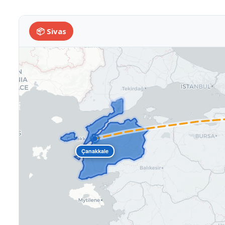
📦 Sivas
Çanakkale