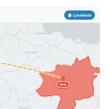
🏠 Çanakkale
Sivas