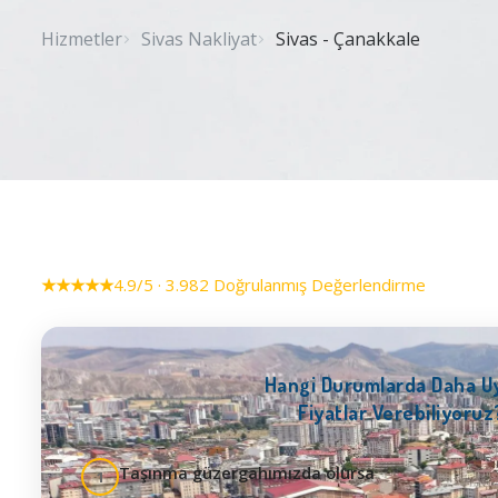
Hizmetler
Sivas Nakliyat
Sivas - Çanakkale
★★★★★
4.9/5 · 3.982 Doğrulanmış Değerlendirme
Hangi Durumlarda Daha U
Fiyatlar Verebiliyoruz
Taşınma güzergahımızda olursa
1