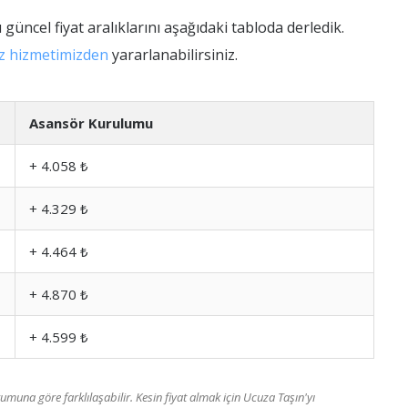
 güncel fiyat aralıklarını aşağıdaki tabloda derledik.
iz hizmetimizden
yararlanabilirsiniz.
Asansör Kurulumu
+ 4.058 ₺
+ 4.329 ₺
+ 4.464 ₺
+ 4.870 ₺
+ 4.599 ₺
umuna göre farklılaşabilir. Kesin fiyat almak için Ucuza Taşın'yı