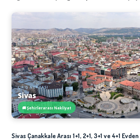
ÇIKIŞ NOKTASI
Sivas
🚚 Şehirlerarası Nakliyat
Sivas Çanakkale Arası 1+1, 2+1, 3+1 ve 4+1 Evden