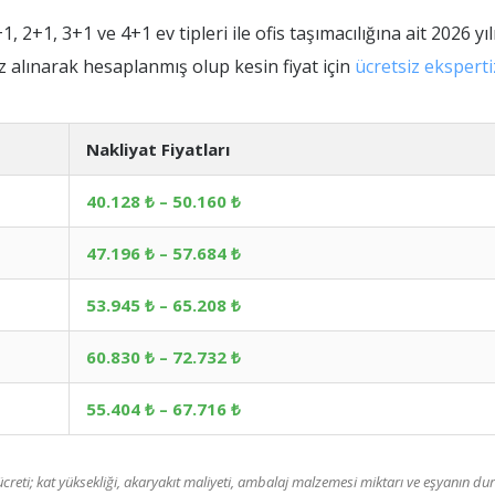
2+1, 3+1 ve 4+1 ev tipleri ile ofis taşımacılığına ait 2026 yılı
 alınarak hesaplanmış olup kesin fiyat için
ücretsiz ekspert
Nakliyat Fiyatları
40.128 ₺ – 50.160 ₺
47.196 ₺ – 57.684 ₺
53.945 ₺ – 65.208 ₺
60.830 ₺ – 72.732 ₺
55.404 ₺ – 67.716 ₺
reti; kat yüksekliği, akaryakıt maliyeti, ambalaj malzemesi miktarı ve eşyanın dur