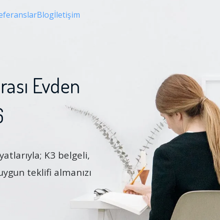
eferanslar
Blog
İletişim
rası Evden
6
atlarıyla; K3 belgeli,
 uygun teklifi almanızı