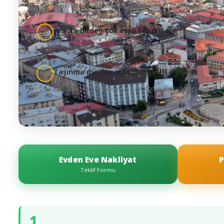
Aktif nakliye rotasındaki taşımaların maliyeti uygundur
Araçta birden çok eşya taşınırsa
2
Masraflar bölüneceği için maliyet düşer
Taşınma mevsiminde olursa
3
Kış mevsiminde taşınmak yaza göre daha ekonomiktir
Evden Eve Nakliyat
P
Teklif Formu
1