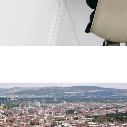
ygun
?