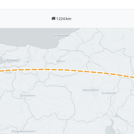
🚚 1224 km