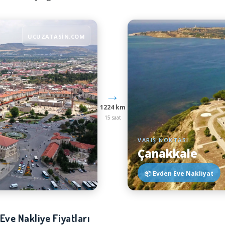
UCUZATASIN.COM
→
1224 km
15 saat
VARIŞ NOKTASI
Çanakkale
📦 Evden Eve Nakliyat
 Eve Nakliye Fiyatları