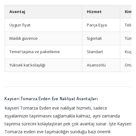
Avantaj
Hizmet
Kimle
Uygun fiyat
Parça Eşya
Tek e
Maddi güvence
Sigortalı
Tüm m
Temel taşıma ve paketleme
Standart
Küçük
Yüksek kat kolaylığı
Asansörlü
Orta-y
Kayseri Tomarza Evden Eve Nakliyat Avantajları
Kayseri Tomarza Evden eve nakliyat hizmeti, sadece
eşyalarınızın taşınmasını sağlamakla kalmaz, aynı zamanda
taşınma sürecini kolaylaştıran pek çok avantaj sunar. İşte Kayseri
Tomarza evden eve taşımacılığın sunduğu bazı önemli