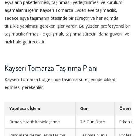
eşyaların paketlenmesi, taşınması, yerleştirilmesi ve kurulum
aşamalarını içerir. Kayseri Tomarza Evden eve taşımacılık,
sadece eşya taşımanın ötesinde bir süreçtir ve her adımda
titizlikle yapılması gereken işler vardır. Bu yüzden profesyonel bir
taşımacılık firması ile çalışmak, taşınma sürecini daha güvenli ve
hızlı hale getirecektir.
Kayseri Tomarza Taşınma Planı
Kayseri Tomarza bölgesinde taşınma süreçlerinde dikkat
edilmesi gerekenler.
Yapılacak İşlem
Gün
Öneri
Firma ve tarih kesinleştirme
7-5 Gün Önce
Erken re
Park alanı, değerli eşya taşıma
Taşınma Günü
Profesyo