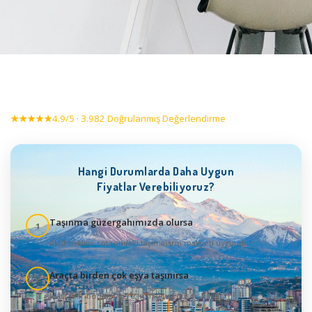
★★★★★
4.9/5 · 3.982 Doğrulanmış Değerlendirme
Hangi Durumlarda Daha Uygun
Fiyatlar Verebiliyoruz?
Taşınma güzergahımızda olursa
1
Aktif nakliye rotasındaki taşımaların maliyeti uygundur
Araçta birden çok eşya taşınırsa
2
Masraflar bölüneceği için maliyet düşer