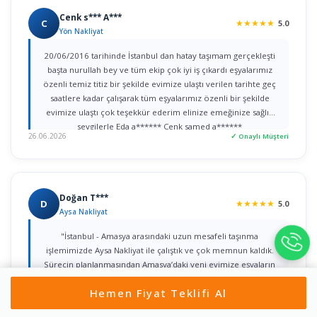
Cenk s*** A***
C
★
★
★
★
★
5.0
Yön Nakliyat
20/06/2016 tarihinde İstanbul dan hatay taşımam gerçekleşti
başta nurullah bey ve tüm ekip çok iyi iş çıkardı eşyalarımız
özenli temiz titiz bir şekilde evimize ulaştı verilen tarihte geç
saatlere kadar çalışarak tüm eşyalarımız özenli bir şekilde
evimize ulaştı çok teşekkür ederim elinize emeğinize sağlık
sevgilerle Eda a****** Cenk samed a******
26.06.2026
✓ Onaylı Müşteri
Doğan T***
D
★
★
★
★
★
5.0
Aysa Nakliyat
"İstanbul - Amasya arasındaki uzun mesafeli taşınma
işlemimizde Aysa Nakliyat ile çalıştık ve çok memnun kaldık.
Sürecin planlanmasından Amasya’daki yeni evimize eşyaların
sorunsuz yerleştirilmesine kadar her detayla bizzat ilgilenen
Hemen Fiyat Teklifi Al
Yahya Bey’e şükranlarımı sunarım. Kurumsal yaklaşımları, titiz
işçilikleri ve güven veren iletişimleri için tüm ekibe teşekkür
22.06.2026
✓ Onaylı Müşteri