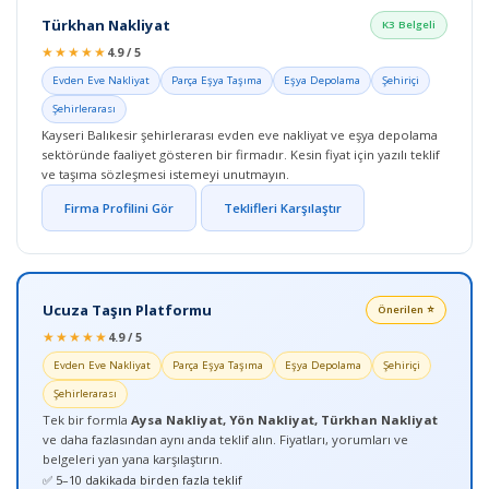
Türkhan Nakliyat
K3 Belgeli
★★★★★
4.9 / 5
Evden Eve Nakliyat
Parça Eşya Taşıma
Eşya Depolama
Şehiriçi
Şehirlerarası
Kayseri Balıkesir şehirlerarası evden eve nakliyat ve eşya depolama
sektöründe faaliyet gösteren bir firmadır. Kesin fiyat için yazılı teklif
ve taşıma sözleşmesi istemeyi unutmayın.
Firma Profilini Gör
Teklifleri Karşılaştır
Ucuza Taşın Platformu
Önerilen ⭐
★★★★★
4.9 / 5
Evden Eve Nakliyat
Parça Eşya Taşıma
Eşya Depolama
Şehiriçi
Şehirlerarası
Tek bir formla
Aysa Nakliyat, Yön Nakliyat, Türkhan Nakliyat
ve daha fazlasından aynı anda teklif alın. Fiyatları, yorumları ve
belgeleri yan yana karşılaştırın.
✅ 5–10 dakikada birden fazla teklif