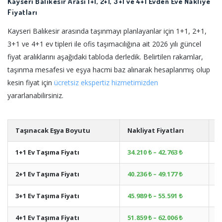
Kayseri Balıkesir Arası 1+1, 2+1, 3+1 ve 4+1 Evden Eve Nakliye
Fiyatları
Kayseri Balıkesir arasında taşınmayı planlayanlar için 1+1, 2+1,
3+1 ve 4+1 ev tipleri ile ofis taşımacılığına ait 2026 yılı güncel
fiyat aralıklarını aşağıdaki tabloda derledik. Belirtilen rakamlar,
taşınma mesafesi ve eşya hacmi baz alınarak hesaplanmış olup
kesin fiyat için
ücretsiz ekspertiz hizmetimizden
yararlanabilirsiniz.
Taşınacak Eşya Boyutu
Nakliyat Fiyatları
A
1+1 Ev Taşıma Fiyatı
34.210 ₺ – 42.763 ₺
+
2+1 Ev Taşıma Fiyatı
40.236 ₺ – 49.177 ₺
+
3+1 Ev Taşıma Fiyatı
45.989 ₺ – 55.591 ₺
+
4+1 Ev Taşıma Fiyatı
51.859 ₺ – 62.006 ₺
+