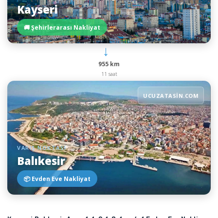
Kayseri
🚚 Şehirlerarası Nakliyat
→
955 km
11 saat
UCUZATASIN.COM
VARIŞ NOKTASI
Balıkesir
📦 Evden Eve Nakliyat