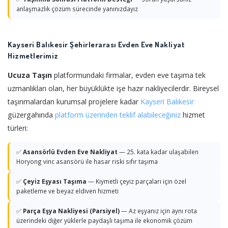
anlaşmazlık çözüm sürecinde yanınızdayız
Kayseri Balıkesir Şehirlerarası Evden Eve Nakliyat
Hizmetlerimiz
Ucuza Taşın
platformundaki firmalar, evden eve taşıma tek
uzmanlıkları olan, her büyüklükte işe hazır nakliyecilerdir. Bireysel
taşınmalardan kurumsal projelere kadar
Kayseri
Balıkesir
güzergahında
platform üzerinden teklif alabileceğiniz
hizmet
türleri:
✅
Asansörlü Evden Eve Nakliyat
— 25. kata kadar ulaşabilen
Horyong vinc asansörü ile hasar riski sıfır taşıma
✅
Çeyiz Eşyası Taşıma
— Kıymetli çeyiz parçaları için özel
paketleme ve beyaz eldiven hizmeti
✅
Parça Eşya Nakliyesi (Parsiyel)
— Az eşyanız için aynı rota
üzerindeki diğer yüklerle paydaşlı taşıma ile ekonomik çözüm