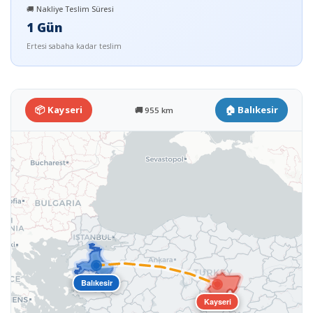
🚚 Nakliye Teslim Süresi
1 Gün
Ertesi sabaha kadar teslim
📦 Kayseri
🏠 Balıkesir
🚚 955 km
Balıkesir
Kayseri