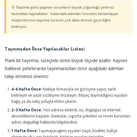
💡 Taşınma günü yaşanan sorunların büyük çoğunluğu yetersiz
hazırlıktan kaynaklanır. Yukarıdaki adımları önceden tamamlayan
müşterilerimiz taşınma sürecini çok daha stressiz geçirdiğini
bildiriyor.
Taşınmadan Önce Yapılacaklar Listesi
Planlı bir taşınma, süreçteki stresi büyük ölçüde azaltır. Kayseri
Balıkesir şehirlerarası taşınmanızdan önce aşağıdaki adımları
takip etmenizi öneririz:
4–6 Hafta Önce:
Nakliye firmasıyla ön görüşme yapın, tarih
belirleyin ve yazılı sözleşme imzalayın. İhtiyaç duymadığınız eşyaları
bağış ya da satış yoluyla elden çıkarın.
2–3 Hafta Önce:
Yeni adrese elektrik, su, doğalgaz ve internet
aboneliklerini başlatın. Bankalar, sigorta şirketleri ve resmi kurumları
adres değişikliği hakkında bilgilendirin.
1 Hafta Önce:
Taşımayacağınız eşyaları (taşıt, bisiklet, bahçe
ekipmanı vb.) ayrı listeleyin. Kırılgan eşyaları önceden