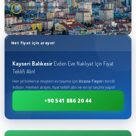
Taşınma mevsiminde olursa
3
Kış mevsiminde taşınmak yaza göre daha ekonomiktir
Net fiyat için arayın!
Kayseri
Balıkesir
Evden Eve Nakliyat İçin Fiyat
Teklifi Alın!
Her yıl binlerce müşteri ev taşıma için
Ucuza Taşın
'ı tercih
ediyor. Hemen arayın, fiyat teklifi alın ve en iyi seçimi yapın!
+90 541 886 20 44