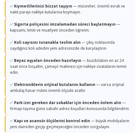
✅
Kıymetlilerinizi bizzat taşıyın
— mücevher, önemli evrak ve
nakit parayı nakliye kutularına koymayın.
✅
Sigorta poliçesini imzalamadan süreci başlatmayın
—
kapsamı, limiti ve muafiyeti önceden öğrenin.
✅
Koli sayısını tutanakla teslim alın
— çıkış noktasında
saydığınız koli adedini yeni adresinizde de karşılaştırın.
✅
Beyaz eşyaları önceden hazırlayın
— buzdolabını en az 24
saat önce boşaltın, çamaşır makinesi için nakliye cıvatalarını temin
edin.
✅
Elektroniklerin orijinal kutularını kullanın
— varsa orijinal
ambalaj hasar riskini önemli ölçüde azaltır.
✅
Park izni gereken dar sokaklar için önceden önlem alın
—
firmayı taşıma günü sabahı adres koşulları konusunda bilgilendirin.
✅
Kapı ve asansör ölçülerini kontrol edin
— büyük mobilyaların
yeni daireden geçip geçmeyeceğini önceden sorgulayın.