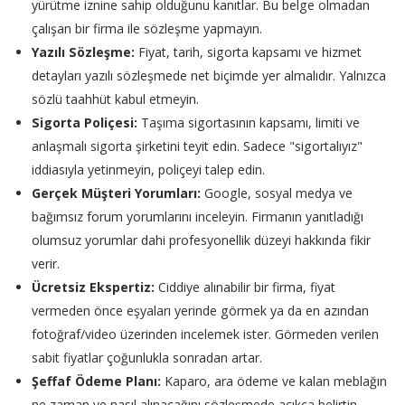
yürütme iznine sahip olduğunu kanıtlar. Bu belge olmadan
çalışan bir firma ile sözleşme yapmayın.
Yazılı Sözleşme:
Fiyat, tarih, sigorta kapsamı ve hizmet
detayları yazılı sözleşmede net biçimde yer almalıdır. Yalnızca
sözlü taahhüt kabul etmeyin.
Sigorta Poliçesi:
Taşıma sigortasının kapsamı, limiti ve
anlaşmalı sigorta şirketini teyit edin. Sadece "sigortalıyız"
iddiasıyla yetinmeyin, poliçeyi talep edin.
Gerçek Müşteri Yorumları:
Google, sosyal medya ve
bağımsız forum yorumlarını inceleyin. Firmanın yanıtladığı
olumsuz yorumlar dahi profesyonellik düzeyi hakkında fikir
verir.
Ücretsiz Ekspertiz:
Ciddiye alınabilir bir firma, fiyat
vermeden önce eşyaları yerinde görmek ya da en azından
fotoğraf/video üzerinden incelemek ister. Görmeden verilen
sabit fiyatlar çoğunlukla sonradan artar.
Şeffaf Ödeme Planı:
Kaparo, ara ödeme ve kalan meblağın
ne zaman ve nasıl alınacağını sözleşmede açıkça belirtin.