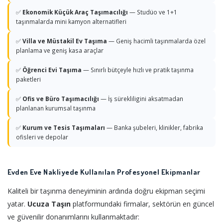
✅
Ekonomik Küçük Araç Taşımacılığı
— Studüo ve 1+1
taşınmalarda mini kamyon alternatifleri
✅
Villa ve Müstakil Ev Taşıma
— Geniş hacimli taşınmalarda özel
planlama ve geniş kasa araçlar
✅
Öğrenci Evi Taşıma
— Sınırlı bütçeyle hızlı ve pratik taşınma
paketleri
✅
Ofis ve Büro Taşımacılığı
— İş sürekliligini aksatmadan
planlanan kurumsal taşınma
✅
Kurum ve Tesis Taşımaları
— Banka şubeleri, klinikler, fabrika
ofisleri ve depolar
Evden Eve Nakliyede Kullanılan Profesyonel Ekipmanlar
Kaliteli bir taşınma deneyiminin ardında doğru ekipman seçimi
yatar.
Ucuza Taşın
platformundaki firmalar, sektörün en güncel
ve güvenilir donanımlarını kullanmaktadır: