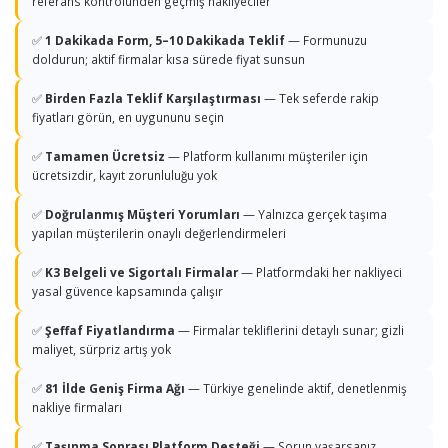
referans kontrolünden geçmiş nakliyeciler
✅
1 Dakikada Form, 5–10 Dakikada Teklif
— Formunuzu
doldurun; aktif firmalar kısa sürede fiyat sunsun
✅
Birden Fazla Teklif Karşılaştırması
— Tek seferde rakip
fiyatları görün, en uygununu seçin
✅
Tamamen Ücretsiz
— Platform kullanımı müşteriler için
ücretsizdir, kayıt zorunluluğu yok
✅
Doğrulanmış Müşteri Yorumları
— Yalnızca gerçek taşıma
yapılan müşterilerin onaylı değerlendirmeleri
✅
K3 Belgeli ve Sigortalı Firmalar
— Platformdaki her nakliyeci
yasal güvence kapsamında çalışır
✅
Şeffaf Fiyatlandırma
— Firmalar tekliflerini detaylı sunar; gizli
maliyet, sürpriz artış yok
✅
81 İlde Geniş Firma Ağı
— Türkiye genelinde aktif, denetlenmiş
nakliye firmaları
✅
Taşınma Sonrası Platform Desteği
— Sorun yaşarsanız