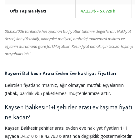
Ofis Taşıma Fiyatı
47.233 ₺ – 57.729 ₺
+
08.08.2026 tarihinde hesaplanan bu fiyatlar tahmini değerlerdir. Nakliyat
ücreti; kat yüksekliği, akaryakıt maliyeti, ambalaj malzemesi miktarı ve
eşyanın durumuna göre farklılaşabilir. Kesin fiyat almak için Ucuza Taşın'yı
arayabilirsiniz!
Kayseri Balıkesir Arası Evden Eve Nakliyat Fiyatları
Belirtilen fiyatlandırmamız, ağır olmayan mutfak eşyalarının
(tabak, bardak vb.) paketlemesi müşterilerimize aittir.
Kayseri Balıkesir 1+1 şehirler arası ev taşıma fiyatı
ne kadar?
Kayseri Balıkesir şehirler arası evden eve nakliyat fiyatları 1+1
eşyada 34.210 ₺ ile 42.763 ₺ arasında değişiklik göstermektedir.