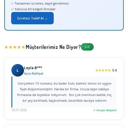
✅ Tamamen ücretsiz, kayıt gerekmez
✅ Yalnızca K3 belgeli firmalar
Ücretsiz Teklif Al →
Müşterilerimiz Ne Diyor?
★★★★★
5/5
Leyla B***
L
★
★
★
★
★
5.0
Aysa Nakliyat
Gerçekten 10 numara, bu kadar hızlı, kaliteli, temiz ve uygun
fiyat düşünmemiştim. Harika bir firma. Ucuza taşın nakliye
firmasına da teşekkür ediyorum . Biz çok memnun kaldık, hiç
bir şey kırılmadı, kaybolmadı, kesinlikle tavsiye ederim
19.07.2026
✓ Onaylı Müşteri