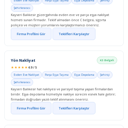
Evden Eve Nakliyat
Parça Eşya Taşıma
Eşya Depolama
Şehiriçi
Şehirlerarası
Kayseri Balıkesir güzergahında evden eve ve parça eşya nakliyat
hizmeti sunan firmadır. Teklif almadan önce C belgesi, sigorta
poliçesi ve müşteri yorumlarını karşılaştırmanızı öneririz.
Firma Profilini Gör
Teklifleri Karşılaştır
Yön Nakliyat
K3 Belgeli
★★★★★
4.9 / 5
Evden Eve Nakliyat
Parça Eşya Taşıma
Eşya Depolama
Şehiriçi
Şehirlerarası
Kayseri Balıkesir hat nakliyesi ve parsiyel taşıma yapan firmalardan
biridir. Eşya depolama hizmetiyle nakliye sürecini esnek hale getirir;
firmadan doğrudan yazılı teklif alınmasını öneririz.
Firma Profilini Gör
Teklifleri Karşılaştır