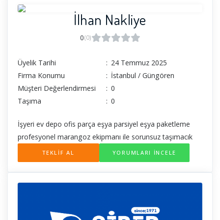
İlhan Nakliye
0
(0)
Üyelik Tarihi
:
24 Temmuz 2025
Firma Konumu
:
İstanbul / Güngören
Müşteri Değerlendirmesi
:
0
Taşıma
:
0
İşyeri ev depo ofis parça eşya parsiyel eşya paketleme
profesyonel marangoz ekipmanı ile sorunsuz taşımacık
TEKLİF AL
YORUMLARI İNCELE