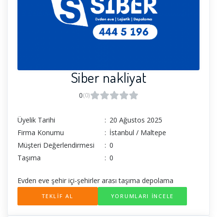
Siber nakliyat
0
(0)
Üyelik Tarihi
:
20 Ağustos 2025
Firma Konumu
:
İstanbul / Maltepe
Müşteri Değerlendirmesi
:
0
Taşıma
:
0
Evden eve şehir içi-şehirler arası taşıma depolama
TEKLİF AL
YORUMLARI İNCELE