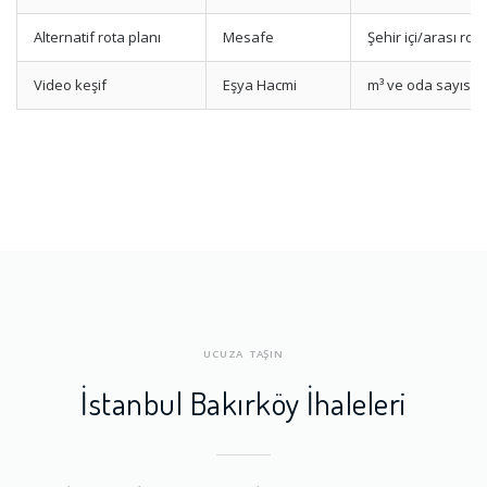
Alternatif rota planı
Mesafe
Şehir içi/arası rota
Video keşif
Eşya Hacmi
m³ ve oda sayısı
UCUZA TAŞIN
İstanbul Bakırköy İhaleleri