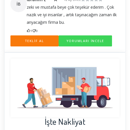
İB
zeki ve mustafa beye çok teşekür ederim . Çok
nazik ve iyi insanlar , artık taşınacağım zaman ilk
arıyacağım firma bu.
1
0
TEKLİF AL
YORUMLARI İNCELE
İşte Nakliyat