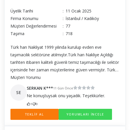
Üyelik Tarihi
:
11 Ocak 2025
Firma Konumu
:
İstanbul / Kadıköy
Müşteri Değerlendirmesi
:
77
Taşıma
:
718
Türk han Nakliyat 1999 yılında kurulup evden eve
taşımacılık sektörüne atılmıştır.Türk han Nakliye Açıldığı
tarihten itibaren kaliteli güvenli temiz taşımacılığı ile sektör
içerisinde her zaman müşterilerine güven vermiştir. Türk
han Nakliyat olarak önceliğimiz personelimizin güler yüzlü
Müşteri Yorumu
titiz ve saygılı olmasıdır. Müşterimizle konuştuklarımızı
SERKAN K***
11 Gün Önce
sözde bırakmayıp daha güvenli bir taşıma için karşılıklı
SE
Ne konuştuysak onu yaşadık. Teşekkürler.
sözleşme yapılarak taşımayı güven altına almaktayız.
1
0
TEKLİF AL
YORUMLARI İNCELE