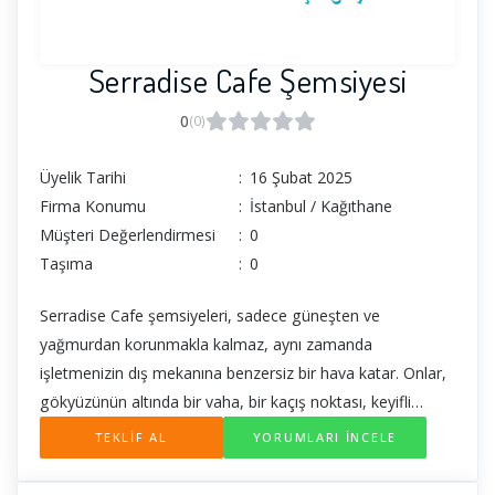
Serradise Cafe Şemsiyesi
0
(0)
Üyelik Tarihi
:
16 Şubat 2025
Firma Konumu
:
İstanbul / Kağıthane
Müşteri Değerlendirmesi
:
0
Taşıma
:
0
Serradise Cafe şemsiyeleri, sadece güneşten ve
yağmurdan korunmakla kalmaz, aynı zamanda
işletmenizin dış mekanına benzersiz bir hava katar. Onlar,
gökyüzünün altında bir vaha, bir kaçış noktası, keyifli
sohbetlerin ve unutulmaz anıların mekanıdır.
TEKLİF AL
YORUMLARI İNCELE