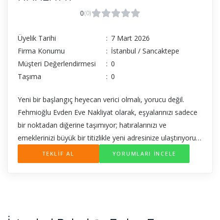
0
(0)
Üyelik Tarihi
:
7 Mart 2026
Firma Konumu
:
İstanbul / Sancaktepe
Müşteri Değerlendirmesi
:
0
Taşıma
:
0
Yeni bir başlangıç heyecan verici olmalı, yorucu değil.
Fehmioğlu Evden Eve Nakliyat olarak, eşyalarınızı sadece
bir noktadan diğerine taşımıyor; hatıralarınızı ve
emeklerinizi büyük bir titizlikle yeni adresinize ulaştırıyoruz.
Sektördeki deneyimimiz ve profesyonel ekibimizle,
TEKLİF AL
YORUMLARI İNCELE
taşınma sürecindeki tüm yükü omuzlarınızdan alıyoruz.
Neden Fehmioğlu Nakliyat’ı Seçmelisiniz? Modern
taşımacılık anlayışını geleneksel güven duygusuyla
birleştiriyoruz. İşte bizi farklı kılan özelliklerimiz:
Profesyonel Paketleme: Eşyalarınızın türüne uygun