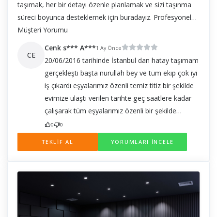
taşımak, her bir detayı özenle planlamak ve sizi taşınma
süreci boyunca desteklemek için buradayız. Profesyonel
kadromuz, müşteri memnuniyetini en üst düzeye
Müşteri Yorumu
çıkarmak için titizlikle çalışır ve her aşamada sizinle iletişim
Cenk s*** A***
1 Ay Önce
halinde olur.
CE
20/06/2016 tarihinde İstanbul dan hatay taşımam
gerçekleşti başta nurullah bey ve tüm ekip çok iyi
iş çıkardı eşyalarımız özenli temiz titiz bir şekilde
evimize ulaştı verilen tarihte geç saatlere kadar
çalışarak tüm eşyalarımız özenli bir şekilde
evimize ulaştı çok teşekkür ederim elinize
0
0
emeğinize sağlık sevgilerle Eda a****** Cenk
TEKLİF AL
YORUMLARI İNCELE
samed a******