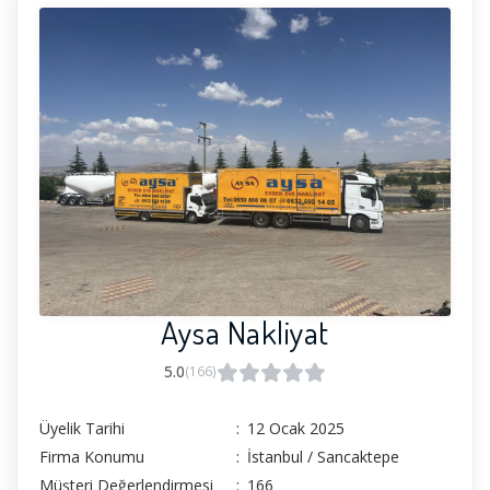
Aysa Nakliyat
5.0
(166)
Üyelik Tarihi
:
12 Ocak 2025
Firma Konumu
:
İstanbul / Sancaktepe
Müşteri Değerlendirmesi
:
166