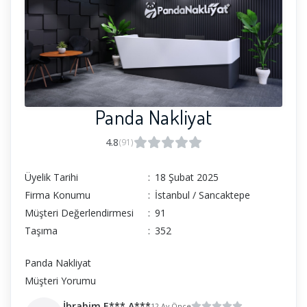
Panda Nakliyat
4.8
(91)
Üyelik Tarihi
:
18 Şubat 2025
Firma Konumu
:
İstanbul / Sancaktepe
Müşteri Değerlendirmesi
:
91
Taşıma
:
352
Panda Nakliyat
Müşteri Yorumu
İbrahim E*** A***
12 Ay Önce