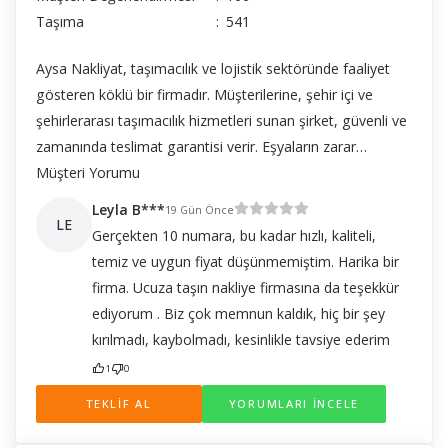
Taşıma
:
541
Aysa Nakliyat, taşımacılık ve lojistik sektöründe faaliyet
gösteren köklü bir firmadır. Müşterilerine, şehir içi ve
şehirlerarası taşımacılık hizmetleri sunan şirket, güvenli ve
zamanında teslimat garantisi verir. Eşyaların zarar
görmeden taşınabilmesi için profesyonel ekipmanlar ve
Müşteri Yorumu
uzman kadro ile hizmet verir. Aysa Nakliyat, müşteri
Leyla B***
19 Gün Önce
memnuniyetine büyük önem vererek, her türlü taşınma
LE
Gerçekten 10 numara, bu kadar hızlı, kaliteli,
işlemini hızlı ve güvenli bir şekilde gerçekleştirir. Evden eve
temiz ve uygun fiyat düşünmemiştim. Harika bir
nakliyat, ofis taşımacılığı, eşya depolama ve ambalajlama
firma. Ucuza taşın nakliye firmasına da teşekkür
gibi hizmetler de sunmaktadır.
ediyorum . Biz çok memnun kaldık, hiç bir şey
kırılmadı, kaybolmadı, kesinlikle tavsiye ederim
1
0
TEKLİF AL
YORUMLARI İNCELE