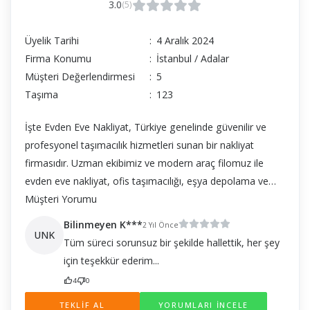
3.0
(5)
Üyelik Tarihi
:
4 Aralık 2024
Firma Konumu
:
İstanbul / Adalar
Müşteri Değerlendirmesi
:
5
Taşıma
:
123
İşte Evden Eve Nakliyat, Türkiye genelinde güvenilir ve
profesyonel taşımacılık hizmetleri sunan bir nakliyat
firmasıdır. Uzman ekibimiz ve modern araç filomuz ile
evden eve nakliyat, ofis taşımacılığı, eşya depolama ve
sigortalı taşımacılık gibi hizmetlerimizi, müşteri
Müşteri Yorumu
memnuniyeti odaklı bir anlayışla sunuyoruz. İstanbul başta
Bilinmeyen K***
2 Yıl Önce
olmak üzere tüm Türkiye’de hizmet vererek, taşınma
UNK
Tüm süreci sorunsuz bir şekilde hallettik, her şey
sürecinizi stressiz ve sorunsuz hale getiriyoruz. Asansörlü
için teşekkür ederim...
taşımacılık ve parça eşya taşıma gibi özel çözümlerimizle,
4
0
her türlü nakliyat ihtiyacınıza profesyonel çözümler
TEKLİF AL
YORUMLARI İNCELE
sunuyoruz. işte Evden Eve Nakliyat ile eşyalarınız güvence