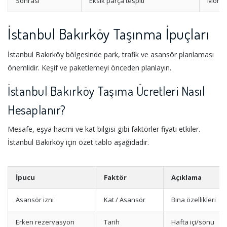
Sonrası
Eksik parça tespiti
Montaj
Taşıma: Belirlenen saatte kapınızda oluyor, hızlı ve sessiz
bir şekilde yükleme işlemini gerçekleştiriyoruz. Yerleştirme:
İstanbul Bakırköy Taşınma İpuçları
Eşyalarınızı yeni evinizde dilediğiniz odalara yerleştiriyor,
kurulumları tamamlayıp size huzurlu bir yuva teslim
İstanbul Bakırköy bölgesinde park, trafik ve asansör planlaması
ediyoruz. "Bizim için her müşteri bir referans, her taşıma
önemlidir. Keşif ve paketlemeyi önceden planlayın.
bir emanettir."
İstanbul Bakırköy Taşıma Ücretleri Nasıl
Hesaplanır?
Mesafe, eşya hacmi ve kat bilgisi gibi faktörler fiyatı etkiler.
İstanbul Bakırköy için özet tablo aşağıdadır.
İpucu
Faktör
Açıklama
Asansör izni
Kat / Asansör
Bina özellikleri
Erken rezervasyon
Tarih
Hafta içi/sonu