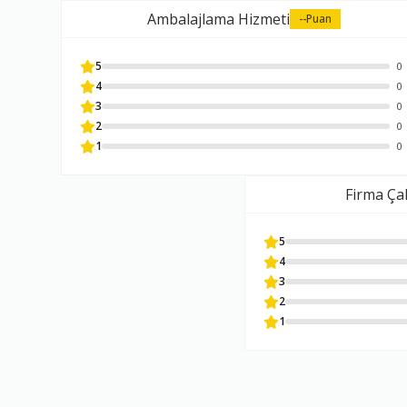
Ambalajlama Hizmeti
--
Puan
5
0
4
0
3
0
2
0
1
0
Firma Çal
5
4
3
2
1