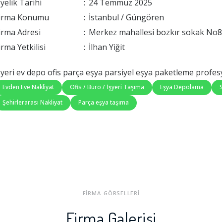
yelik Tarihi
:
24 Temmuz 2025
irma Konumu
:
İstanbul / Güngören
irma Adresi
:
Merkez mahallesi bozkır sokak No8
irma Yetkilisi
:
İlhan Yiğit
şyeri ev depo ofis parça eşya parsiyel eşya paketleme prof
Evden Eve Nakliyat
Ofis / Büro / İşyeri Taşıma
Eşya Depolama
Şehirlerarası Nakliyat
Parça eşya taşıma
FİRMA GÖRSELLERİ
Firma Galerisi