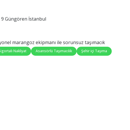
 9 Güngören İstanbul
esyonel marangoz ekipmanı ile sorunsuz taşımacık
Sigortalı Nakliyat
Asansörlü Taşımacılık
Şehir içi Taşıma