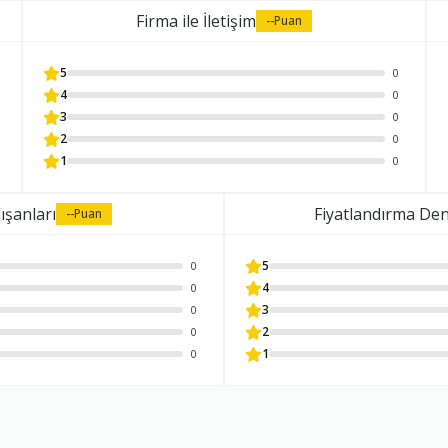
Firma ile İletişim
--
Puan
5
0
-
4
0
/
3
0
-
2
0
İptal
Sil
1
0
Tamam, Teşekkürler
ışanları
Fiyatlandırma De
--
Puan
5
0
4
0
3
0
2
0
1
0