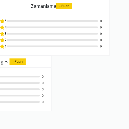
Zamanlama
--
Puan
5
0
4
0
3
0
2
0
1
0
ngesi
--
Puan
0
0
0
0
0