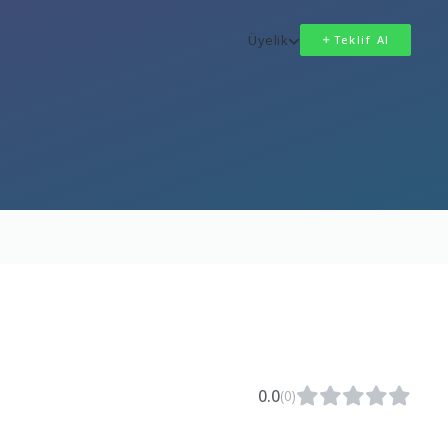
Üyelik
Teklif Al
0.0
(0)