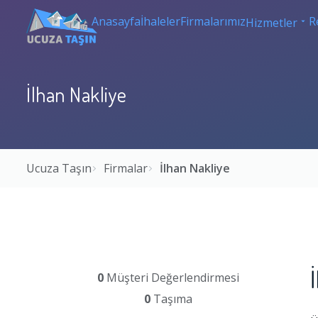
Anasayfa
İhaleler
Firmalarımız
R
Hizmetler
İlhan Nakliye
Ucuza Taşın
Firmalar
İlhan Nakliye
0
Müşteri Değerlendirmesi
0
Taşıma