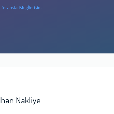
eferanslar
Blog
İletişim
İlhan Nakliye