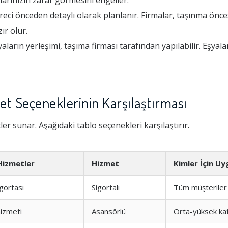
arınızın zarar görmesini engeller.
ci önceden detaylı olarak planlanır. Firmalar, taşınma önce
ır olur.
arın yerleşimi, taşıma firması tarafından yapılabilir. Eşyalar
et Seçeneklerinin Karşılaştırması
tler sunar. Aşağıdaki tablo seçenekleri karşılaştırır.
Hizmetler
Hizmet
Kimler İçin U
gortası
Sigortalı
Tüm müşteriler
izmeti
Asansörlü
Orta-yüksek kat