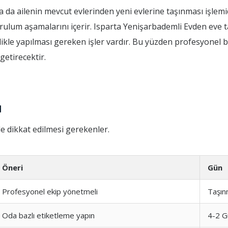
a da ailenin mevcut evlerinden yeni evlerine taşınması işlemi
urulum aşamalarını içerir. Isparta Yenişarbademli Evden eve t
likle yapılması gereken işler vardır. Bu yüzden profesyonel bi
getirecektir.
ı
e dikkat edilmesi gerekenler.
Öneri
Gün
Profesyonel ekip yönetmeli
Taşın
Oda bazlı etiketleme yapın
4-2 G