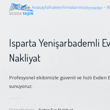
Anasayfa
İhaleler
Firmalarımız
R
Hizmetler
Isparta Yenişarbademli E
Nakliyat
Profesyonel ekibimizle güvenli ve hızlı Evden 
sunuyoruz.