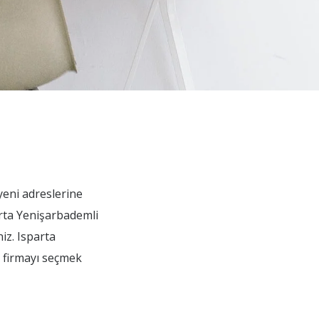
 yeni adreslerine
arta Yenişarbademli
iz. Isparta
u firmayı seçmek