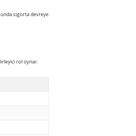
umunda sigorta devreye
rleyici rol oynar.