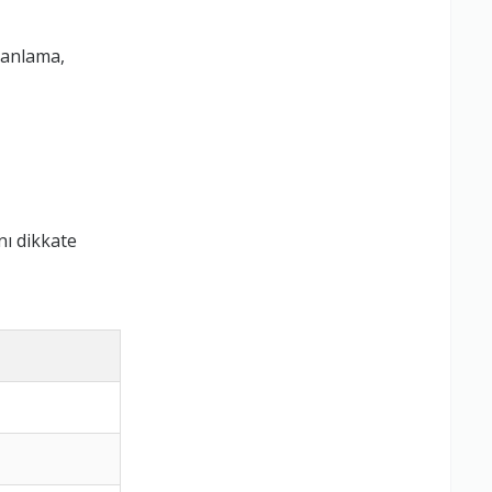
lanlama,
ı dikkate