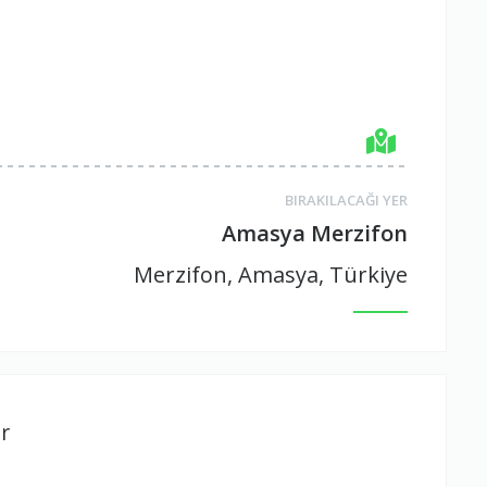
BIRAKILACAĞI YER
Amasya Merzifon
Merzifon, Amasya, Türkiye
r