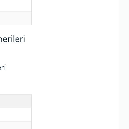
erileri
ri