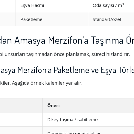
Eşya Hacmi
Oda sayısı / m³
Paketleme
Standart/özel
n Amasya Merzifon'a Taşınma Ön
i unsurları taşınmadan önce planlamak, süreci hızlandırır.
ya Merzifon'a Paketleme ve Eşya Türle
kiler. Aşağıda örnek kalemler yer alır.
Hizmeti
1.0
Öneri
şim
1.0
Dikey taşıma / sabitleme
1.0
Demontaj ve montaj planı