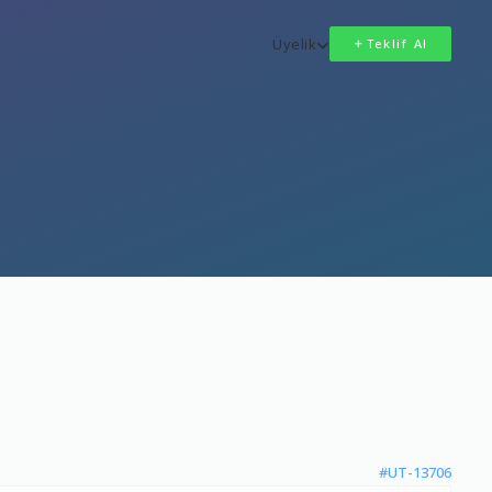
Üyelik
Teklif Al
#UT-13706