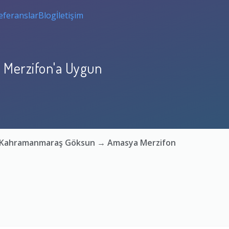
eferanslar
Blog
İletişim
Merzifon'a Uygun
a: Kahramanmaraş Göksun → Amasya Merzifon