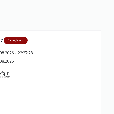
ma
Daire, İşyeri
08.2026 - 22:27:28
08.2026
fşin
ürkiye