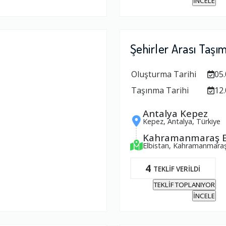
İNCELE
Şehirler Arası Taşı
Oluşturma Tarihi
05.
Taşınma Tarihi
12.
Antalya Kepez
Kepez, Antalya, Türkiye
Kahramanmaraş E
Elbistan, Kahramanmaraş
4
TEKLİF VERİLDİ
TEKLİF TOPLANIYOR
İNCELE