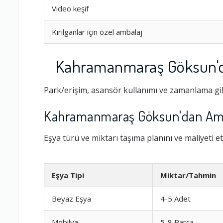
Video keşif
Kırılganlar için özel ambalaj
Kahramanmaraş Göksun'da
Park/erişim, asansör kullanımı ve zamanlama gib
Kahramanmaraş Göksun'dan Amas
Eşya türü ve miktarı taşıma planını ve maliyeti et
Ambalajlama 
Eşya Tipi
Miktar/Tahmin
Firma ile İleti
Beyaz Eşya
4-5 Adet
Zamanlama
Mobilya
5-8 Parça