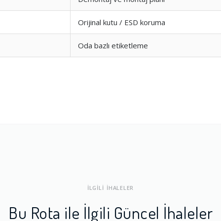
Orijinal kutu / ESD koruma
ları
1.0
Oda bazlı etiketleme
a Dengesi
1.0
İLGİLİ İHALELER
Bu Rota ile İlgili Güncel İhaleler