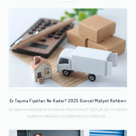
Ev Taşıma Fiyatları Ne Kadar? 2025 Güncel Maliyet Rehberi
Ev taşıma maliyetlerini mi merak ediyorsunuz? 2025 yılı için ev taşıma
fiyatlarını etkileyen ana faktörleri bu rehberde ...