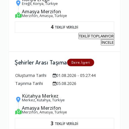
Ereğli, Konya, Türkiye
1.0
Amasya Merzifon
Merzifon, Amasya, Türkiye
Firma ile İletişim
4
TEKLİF VERİLDİ
1.0
TEKLİF TOPLANIYOR
İNCELE
Zamanlama
Şehirler Arası Taşıma
Daire, İşyeri
1.0
Oluşturma Tarihi
01.08.2026 - 05:27:44
Firma Çalışanları
Taşınma Tarihi
05.08.2026
1.0
Kütahya Merkez
Merkez, Kütahya, Türkiye
Amasya Merzifon
Fiyatlandırma Dengesi
Merzifon, Amasya, Türkiye
1.0
3
TEKLİF VERİLDİ