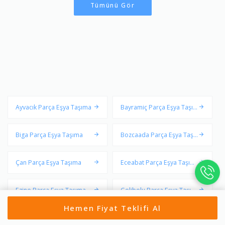
Tümünü Gör
Ayvacık Parça Eşya Taşıma
Bayramiç Parça Eşya Taşım
a
Biga Parça Eşya Taşıma
Bozcaada Parça Eşya Taşı
ma
Çan Parça Eşya Taşıma
Eceabat Parça Eşya Taşım
a
Ezine Parça Eşya Taşıma
Gelibolu Parça Eşya Taşım
a
Hemen Fiyat Teklifi Al
Gökçeada Parça Eşya Taşı
Lapseki Parça Eşya Taşıma