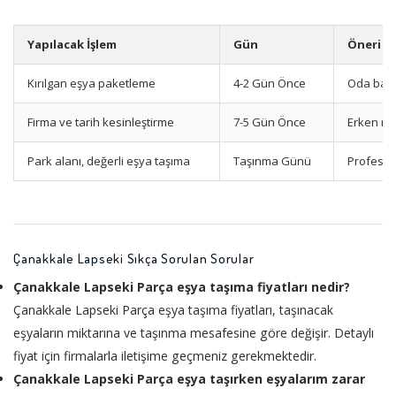
Yapılacak İşlem
Gün
Öneri
Kırılgan eşya paketleme
4-2 Gün Önce
Oda bazl
Firma ve tarih kesinleştirme
7-5 Gün Önce
Erken re
Park alanı, değerli eşya taşıma
Taşınma Günü
Profesyo
Çanakkale Lapseki Sıkça Sorulan Sorular
Çanakkale Lapseki Parça eşya taşıma fiyatları nedir?
Çanakkale Lapseki Parça eşya taşıma fiyatları, taşınacak
eşyaların miktarına ve taşınma mesafesine göre değişir. Detaylı
fiyat için firmalarla iletişime geçmeniz gerekmektedir.
Çanakkale Lapseki Parça eşya taşırken eşyalarım zarar