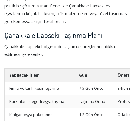
pratik bir çözüm sunar. Genellikle Çanakkale Lapseki ev
eşyalarının küçük bir kısmı, ofis malzemeleri veya özel taşınması
gereken eşyalar için tercih edilir.
Çanakkale Lapseki Taşınma Planı
Çanakkale Lapseki bölgesinde taşınma süreçlerinde dikkat
edilmesi gerekenler.
Yapılacak İşlem
Gün
Öneri
Firma ve tarih kesinleştirme
7-5 Gün Önce
Erken re
Park alanı, değerli eşya taşıma
Taşınma Günü
Profesyo
Kırılgan eşya paketleme
4-2 Gün Önce
Oda bazl