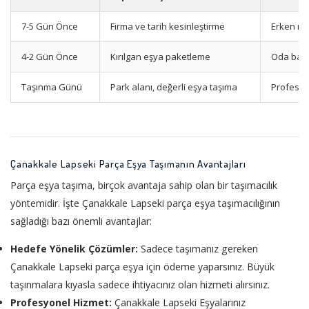
7-5 Gün Önce
Firma ve tarih kesinleştirme
Erken re
4-2 Gün Önce
Kırılgan eşya paketleme
Oda bazl
Taşınma Günü
Park alanı, değerli eşya taşıma
Profesyo
Çanakkale Lapseki Parça Eşya Taşımanın Avantajları
Parça eşya taşıma, birçok avantaja sahip olan bir taşımacılık
yöntemidir. İşte Çanakkale Lapseki parça eşya taşımacılığının
sağladığı bazı önemli avantajlar:
Hedefe Yönelik Çözümler:
Sadece taşımanız gereken
Çanakkale Lapseki parça eşya için ödeme yaparsınız. Büyük
taşınmalara kıyasla sadece ihtiyacınız olan hizmeti alırsınız.
Profesyonel Hizmet:
Çanakkale Lapseki Eşyalarınız