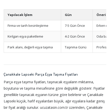
Yapılacak İşlem
Gün
Öneri
Firma ve tarih kesinleştirme
7-5 Gün Önce
Erken re
Kırılgan eşya paketleme
4-2 Gün Önce
Oda bazl
Park alanı, değerli eşya taşıma
Taşınma Günü
Profesyo
Çanakkale Lapseki Parça Eşya Taşıma Fiyatları
Parça eşya taşıma fiyatları, taşınacak eşyaların miktarına,
boyutuna ve taşıma mesafesine göre değişiklik gösterir. Fiyatlar
genellikle taşınacak eşyanın türüne göre belirlenir ve Çanakkale
Lapseki küçük, hafif eşyalardan büyük, ağır eşyalara kadar geniş
bir fiyat aralığı sunulur. ucuzatasin.com.tr üzerinden, Çanakkale