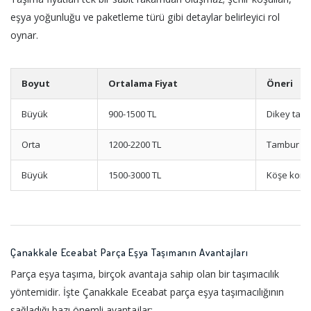
eşya yoğunluğu ve paketleme türü gibi detaylar belirleyici rol
oynar.
Boyut
Ortalama Fiyat
Öneri
Büyük
900-1500 TL
Dikey taşı
Orta
1200-2200 TL
Tambur sa
Büyük
1500-3000 TL
Köşe kor
Çanakkale Eceabat Parça Eşya Taşımanın Avantajları
Parça eşya taşıma, birçok avantaja sahip olan bir taşımacılık
yöntemidir. İşte Çanakkale Eceabat parça eşya taşımacılığının
sağladığı bazı önemli avantajlar: