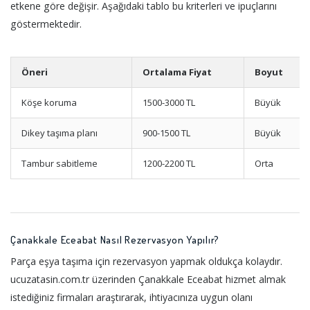
etkene göre değişir. Aşağıdaki tablo bu kriterleri ve ipuçlarını
göstermektedir.
Öneri
Ortalama Fiyat
Boyut
Köşe koruma
1500-3000 TL
Büyük
Dikey taşıma planı
900-1500 TL
Büyük
Tambur sabitleme
1200-2200 TL
Orta
Çanakkale Eceabat Nasıl Rezervasyon Yapılır?
Parça eşya taşıma için rezervasyon yapmak oldukça kolaydır.
ucuzatasin.com.tr üzerinden Çanakkale Eceabat hizmet almak
istediğiniz firmaları araştırarak, ihtiyacınıza uygun olanı