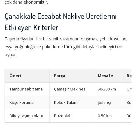
çok daha ekonomiktir.
Çanakkale Eceabat Nakliye Ücretlerini
Etkileyen Kriterler
Taşıma fiyatları tek bir sabit rakamdan oluşmaz; şehir koşulları,
eşya yoğunluğu ve paketleme türü gibi detaylar belirleyici rol
oynar.
Öneri
Parça
Mesafe
Boy
Tambur sabitleme
Çamaşır Makinesi
50-200 km
Orta
Köşe koruma
Koltuk Takımı
Şehiriçi
Büyü
Dikey taşıma planı
Buzdolabı
0-50 km
Büyü