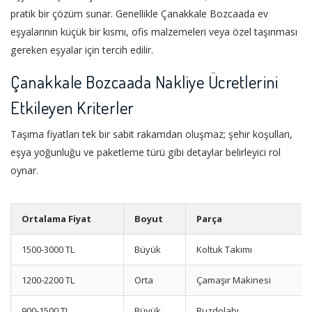
pratik bir çözüm sunar. Genellikle Çanakkale Bozcaada ev
eşyalarının küçük bir kısmı, ofis malzemeleri veya özel taşınması
gereken eşyalar için tercih edilir.
Çanakkale Bozcaada Nakliye Ücretlerini
Etkileyen Kriterler
Taşıma fiyatları tek bir sabit rakamdan oluşmaz; şehir koşulları,
eşya yoğunluğu ve paketleme türü gibi detaylar belirleyici rol
oynar.
Ortalama Fiyat
Boyut
Parça
1500-3000 TL
Büyük
Koltuk Takımı
1200-2200 TL
Orta
Çamaşır Makinesi
900-1500 TL
Büyük
Buzdolabı