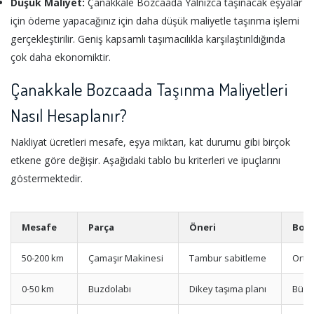
Düşük Maliyet:
Çanakkale Bozcaada Yalnızca taşınacak eşyalar
için ödeme yapacağınız için daha düşük maliyetle taşınma işlemi
gerçekleştirilir. Geniş kapsamlı taşımacılıkla karşılaştırıldığında
çok daha ekonomiktir.
Çanakkale Bozcaada Taşınma Maliyetleri
Nasıl Hesaplanır?
Nakliyat ücretleri mesafe, eşya miktarı, kat durumu gibi birçok
etkene göre değişir. Aşağıdaki tablo bu kriterleri ve ipuçlarını
göstermektedir.
Mesafe
Parça
Öneri
Boy
50-200 km
Çamaşır Makinesi
Tambur sabitleme
Orta
0-50 km
Buzdolabı
Dikey taşıma planı
Büyü