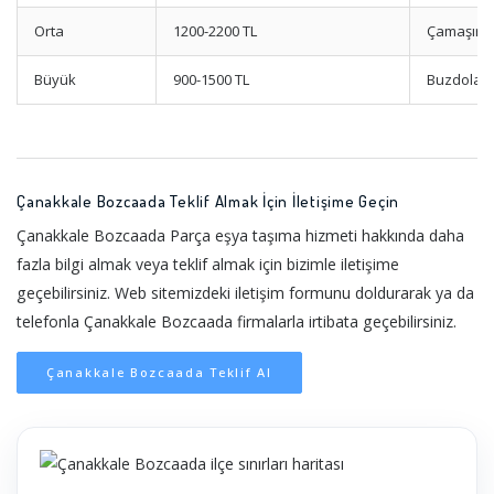
Orta
1200-2200 TL
Çamaşır M
Büyük
900-1500 TL
Buzdolabı
Çanakkale Bozcaada Teklif Almak İçin İletişime Geçin
Çanakkale Bozcaada Parça eşya taşıma hizmeti hakkında daha
fazla bilgi almak veya teklif almak için bizimle iletişime
geçebilirsiniz. Web sitemizdeki iletişim formunu doldurarak ya da
telefonla Çanakkale Bozcaada firmalarla irtibata geçebilirsiniz.
Çanakkale Bozcaada Teklif Al