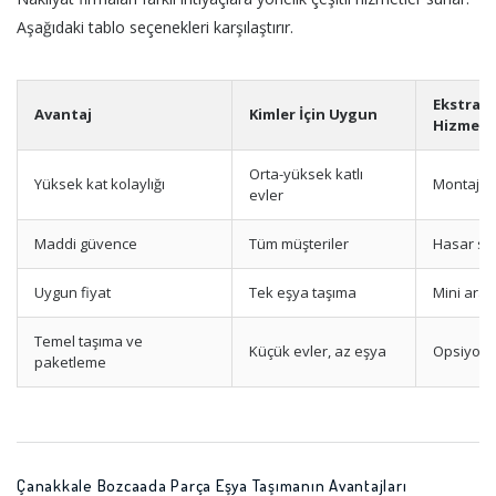
Aşağıdaki tablo seçenekleri karşılaştırır.
Ekstra
Avantaj
Kimler İçin Uygun
Hizmetl
Orta-yüksek katlı
Yüksek kat kolaylığı
Montaj h
evler
Maddi güvence
Tüm müşteriler
Hasar sig
Uygun fiyat
Tek eşya taşıma
Mini araç
Temel taşıma ve
Küçük evler, az eşya
Opsiyonel
paketleme
Çanakkale Bozcaada Parça Eşya Taşımanın Avantajları