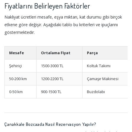
Fiyatlarını Belirleyen Faktörler
Nakliyat ücretleri mesafe, eşya miktarı, kat durumu gibi birçok
etkene göre değişir. Aşağıdaki tablo bu kriterleri ve ipuçlarını
göstermektedir.
Mesafe
Ortalama Fiyat
Parça
Şehiriçi
1500-3000 TL
Koltuk Takımı
50-200 km
1200-2200 TL
Çamaşır Makinesi
0-50 km
900-1500 TL
Buzdolabı
Çanakkale Bozcaada Nasıl Rezervasyon Yapılır?