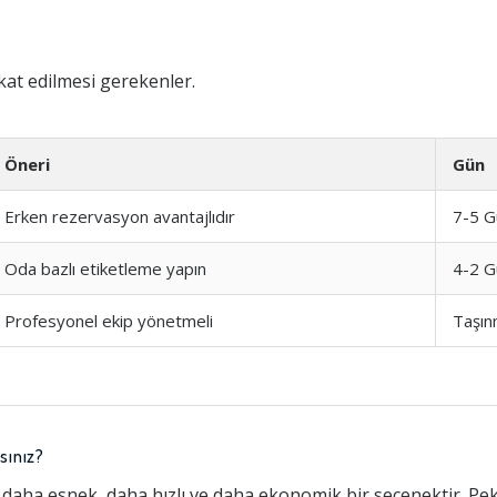
at edilmesi gerekenler.
Öneri
Gün
Erken rezervasyon avantajlıdır
7-5 G
Oda bazlı etiketleme yapın
4-2 G
Profesyonel ekip yönetmeli
Taşın
sınız?
 daha esnek, daha hızlı ve daha ekonomik bir seçenektir. Pe