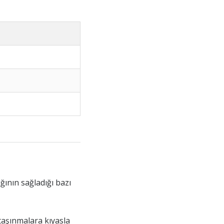
ğının sağladığı bazı
aşınmalara kıyasla