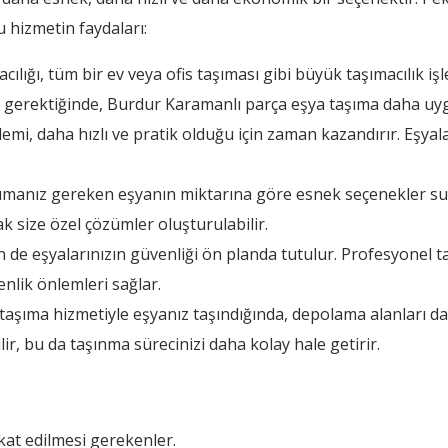
u hizmetin faydaları:
lığı, tüm bir ev veya ofis taşıması gibi büyük taşımacılık iş
 gerektiğinde, Burdur Karamanlı parça eşya taşıma daha uygu
mi, daha hızlı ve pratik olduğu için zaman kazandırır. Eşyal
şımanız gereken eşyanın miktarına göre esnek seçenekler sun
 size özel çözümler oluşturulabilir.
e eşyalarınızın güvenliği ön planda tutulur. Profesyonel taş
nlik önlemleri sağlar.
şıma hizmetiyle eşyanız taşındığında, depolama alanları da k
ir, bu da taşınma sürecinizi daha kolay hale getirir.
at edilmesi gerekenler.