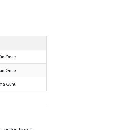
ün Önce
ün Önce
ma Günü
ki, neden Burdur