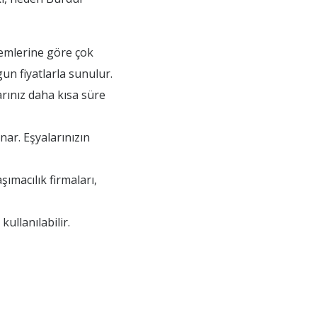
lemlerine göre çok
n fiyatlarla sunulur.
arınız daha kısa süre
ar. Eşyalarınızın
ımacılık firmaları,
ullanılabilir.