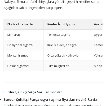
Nakliyat firmaları farklı ihtiyaçlara yönelik çeşitli hizmetler sunar.
Aşağıdaki tablo seçenekleri karşılaştırır.
Ekstra Hizmetler
Kimler İçin Uygun
Avanta
Mini araç
Tek eşya taşıma
Uygun fi
Opsiyonel sigorta
Küçük evler, az eşya
Temel t
Montaj hizmeti
Orta-yüksek katlı evler
Yüksek k
Hasar sigortası
Tüm müşteriler
Maddi g
Burdur Çeltikçi Sıkça Sorulan Sorular
Burdur Çeltikçi Parça eşya taşıma fiyatları nedir?
Burdur
Çeltikçi Parça eşya taşıma fiyatları, taşınacak eşyaların miktarına