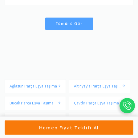
Tümünü Gör
Ağlasun Parça Eşya Taşıma
Altınyayla Parça Eşya Taşı
ma
Bucak Parça Eşya Taşıma
Çavdır Parça Eşya Taşıma
Çeltikçi Parça Eşya Taşıma
Gölhisar Parça Eşya Taşım
Hemen Fiyat Teklifi Al
a
Karamanlı Parça Eşya Taşı
Kemer Parça Eşya Taşıma