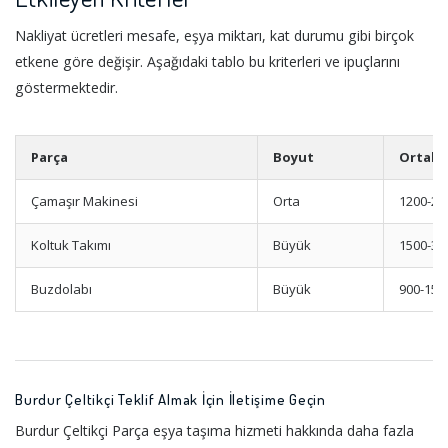
Nakliyat ücretleri mesafe, eşya miktarı, kat durumu gibi birçok
etkene göre değişir. Aşağıdaki tablo bu kriterleri ve ipuçlarını
göstermektedir.
Parça
Boyut
Ortala
Çamaşır Makinesi
Orta
1200-22
Koltuk Takımı
Büyük
1500-30
Buzdolabı
Büyük
900-150
Burdur Çeltikçi Teklif Almak İçin İletişime Geçin
Burdur Çeltikçi Parça eşya taşıma hizmeti hakkında daha fazla