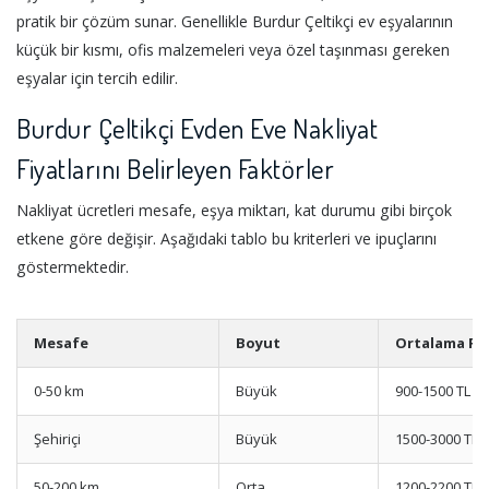
pratik bir çözüm sunar. Genellikle Burdur Çeltikçi ev eşyalarının
küçük bir kısmı, ofis malzemeleri veya özel taşınması gereken
eşyalar için tercih edilir.
Burdur Çeltikçi Evden Eve Nakliyat
Fiyatlarını Belirleyen Faktörler
Nakliyat ücretleri mesafe, eşya miktarı, kat durumu gibi birçok
etkene göre değişir. Aşağıdaki tablo bu kriterleri ve ipuçlarını
göstermektedir.
Mesafe
Boyut
Ortalama Fiy
0-50 km
Büyük
900-1500 TL
Şehiriçi
Büyük
1500-3000 TL
50-200 km
Orta
1200-2200 TL