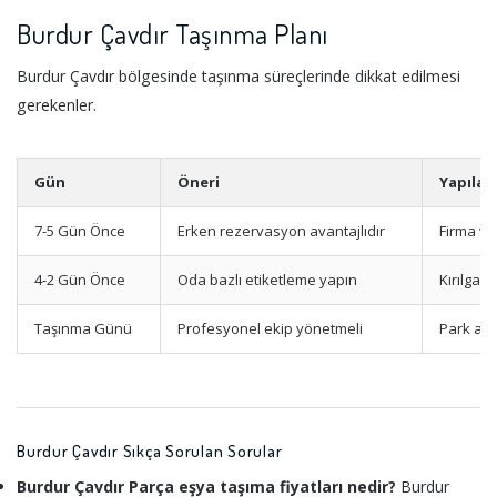
Burdur Çavdır Taşınma Planı
Burdur Çavdır bölgesinde taşınma süreçlerinde dikkat edilmesi
gerekenler.
Gün
Öneri
Yapılac
7-5 Gün Önce
Erken rezervasyon avantajlıdır
Firma ve
4-2 Gün Önce
Oda bazlı etiketleme yapın
Kırılgan
Taşınma Günü
Profesyonel ekip yönetmeli
Park ala
Burdur Çavdır Sıkça Sorulan Sorular
Burdur Çavdır Parça eşya taşıma fiyatları nedir?
Burdur