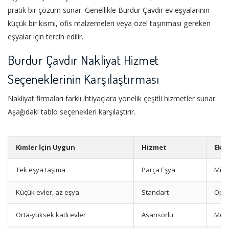
pratik bir çözüm sunar. Genellikle Burdur Çavdır ev eşyalarının
küçük bir kısmı, ofis malzemeleri veya özel taşınması gereken
eşyalar için tercih edilir.
Burdur Çavdır Nakliyat Hizmet
Seçeneklerinin Karşılaştırması
Nakliyat firmaları farklı ihtiyaçlara yönelik çeşitli hizmetler sunar.
Aşağıdaki tablo seçenekleri karşılaştırır.
Kimler İçin Uygun
Hizmet
Ekst
Tek eşya taşıma
Parça Eşya
Mini
Küçük evler, az eşya
Standart
Opsi
Orta-yüksek katlı evler
Asansörlü
Mont