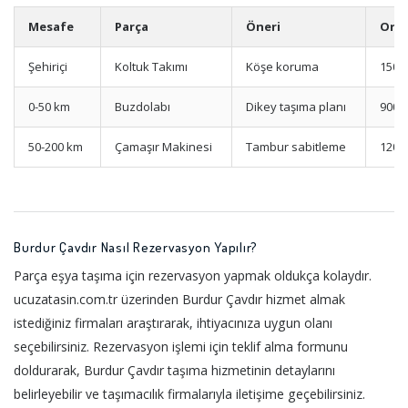
Mesafe
Parça
Öneri
Orta
Şehiriçi
Koltuk Takımı
Köşe koruma
1500
0-50 km
Buzdolabı
Dikey taşıma planı
900-
50-200 km
Çamaşır Makinesi
Tambur sabitleme
1200
Burdur Çavdır Nasıl Rezervasyon Yapılır?
Parça eşya taşıma için rezervasyon yapmak oldukça kolaydır.
ucuzatasin.com.tr üzerinden Burdur Çavdır hizmet almak
istediğiniz firmaları araştırarak, ihtiyacınıza uygun olanı
seçebilirsiniz. Rezervasyon işlemi için teklif alma formunu
doldurarak, Burdur Çavdır taşıma hizmetinin detaylarını
belirleyebilir ve taşımacılık firmalarıyla iletişime geçebilirsiniz.