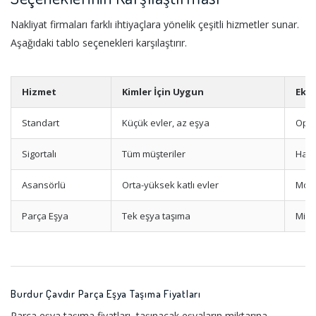
Nakliyat firmaları farklı ihtiyaçlara yönelik çeşitli hizmetler sunar.
Aşağıdaki tablo seçenekleri karşılaştırır.
Hizmet
Kimler İçin Uygun
Ekst
Standart
Küçük evler, az eşya
Opsi
Sigortalı
Tüm müşteriler
Hasa
Asansörlü
Orta-yüksek katlı evler
Mont
Parça Eşya
Tek eşya taşıma
Mini
Burdur Çavdır Parça Eşya Taşıma Fiyatları
Parça eşya taşıma fiyatları, taşınacak eşyaların miktarına,