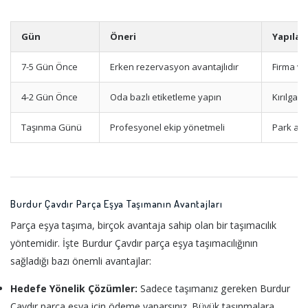
Gün
Öneri
Yapılac
7-5 Gün Önce
Erken rezervasyon avantajlıdır
Firma ve
4-2 Gün Önce
Oda bazlı etiketleme yapın
Kırılgan
Taşınma Günü
Profesyonel ekip yönetmeli
Park ala
Burdur Çavdır Parça Eşya Taşımanın Avantajları
Parça eşya taşıma, birçok avantaja sahip olan bir taşımacılık
yöntemidir. İşte Burdur Çavdır parça eşya taşımacılığının
sağladığı bazı önemli avantajlar:
Hedefe Yönelik Çözümler:
Sadece taşımanız gereken Burdur
Çavdır parça eşya için ödeme yaparsınız. Büyük taşınmalara