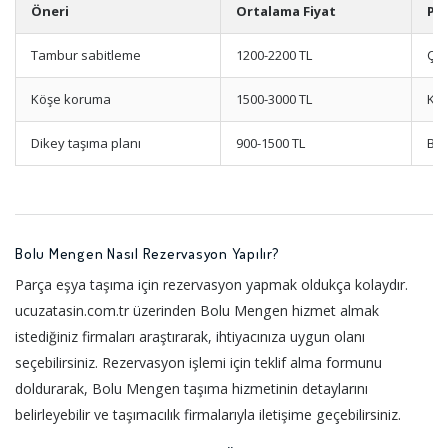
Öneri
Ortalama Fiyat
Pa
Tambur sabitleme
1200-2200 TL
Çam
Köşe koruma
1500-3000 TL
Kol
Dikey taşıma planı
900-1500 TL
Buz
Bolu Mengen Nasıl Rezervasyon Yapılır?
Parça eşya taşıma için rezervasyon yapmak oldukça kolaydır.
ucuzatasin.com.tr üzerinden Bolu Mengen hizmet almak
istediğiniz firmaları araştırarak, ihtiyacınıza uygun olanı
seçebilirsiniz. Rezervasyon işlemi için teklif alma formunu
doldurarak, Bolu Mengen taşıma hizmetinin detaylarını
belirleyebilir ve taşımacılık firmalarıyla iletişime geçebilirsiniz.