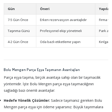
Gün
Öneri
Yapılac
7-5 Gün Önce
Erken rezervasyon avantajlıdır
Firma ve
Taşınma Günü
Profesyonel ekip yönetmeli
Park ala
4-2 Gün Önce
Oda bazlı etiketleme yapın
Kırılgan
Bolu Mengen Parça Eşya Taşımanın Avantajları
Parça eşya taşıma, birçok avantaja sahip olan bir taşımacılık
yöntemidir. İşte Bolu Mengen parça eşya taşımacılığının
sağladığı bazı önemli avantajlar:
Hedefe Yönelik Çözümler:
Sadece taşımanız gereken Bolu
Mengen parça eşya için ödeme yaparsınız. Büyük taşınmalara