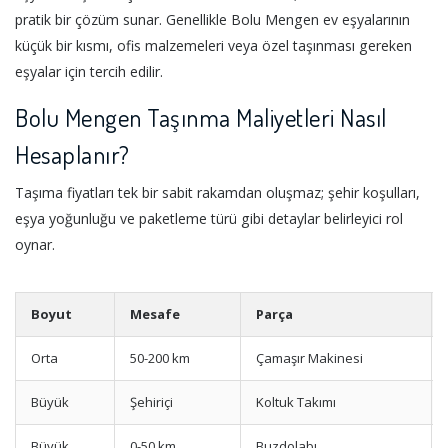
pratik bir çözüm sunar. Genellikle Bolu Mengen ev eşyalarının
küçük bir kısmı, ofis malzemeleri veya özel taşınması gereken
eşyalar için tercih edilir.
Bolu Mengen Taşınma Maliyetleri Nasıl
Hesaplanır?
Taşıma fiyatları tek bir sabit rakamdan oluşmaz; şehir koşulları,
eşya yoğunluğu ve paketleme türü gibi detaylar belirleyici rol
oynar.
Boyut
Mesafe
Parça
Orta
50-200 km
Çamaşır Makinesi
Büyük
Şehiriçi
Koltuk Takımı
Büyük
0-50 km
Buzdolabı