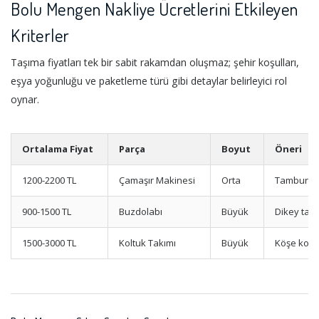
Bolu Mengen Nakliye Ücretlerini Etkileyen
Kriterler
Taşıma fiyatları tek bir sabit rakamdan oluşmaz; şehir koşulları,
eşya yoğunluğu ve paketleme türü gibi detaylar belirleyici rol
oynar.
Ortalama Fiyat
Parça
Boyut
Öneri
1200-2200 TL
Çamaşır Makinesi
Orta
Tambur sa
900-1500 TL
Buzdolabı
Büyük
Dikey taşı
1500-3000 TL
Koltuk Takımı
Büyük
Köşe kor