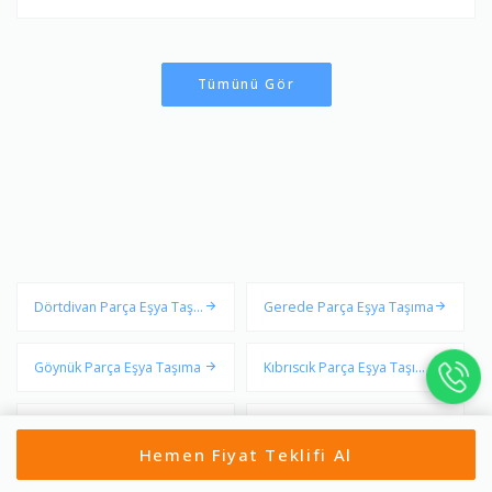
Tümünü Gör
Dörtdivan Parça Eşya Taşı
Gerede Parça Eşya Taşıma
ma
Göynük Parça Eşya Taşıma
Kıbrıscık Parça Eşya Taşım
a
Mengen Parça Eşya Taşım
Merkez Parça Eşya Taşıma
Hemen Fiyat Teklifi Al
a
Mudurnu Parça Eşya Taşım
Seben Parça Eşya Taşıma