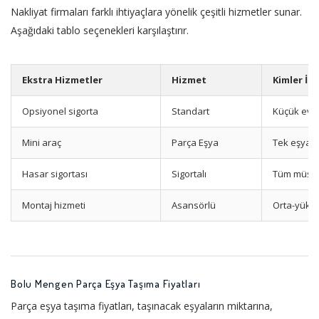
Nakliyat firmaları farklı ihtiyaçlara yönelik çeşitli hizmetler sunar.
Aşağıdaki tablo seçenekleri karşılaştırır.
Ekstra Hizmetler
Hizmet
Kimler İç
Opsiyonel sigorta
Standart
Küçük evle
Mini araç
Parça Eşya
Tek eşya t
Hasar sigortası
Sigortalı
Tüm müşter
Montaj hizmeti
Asansörlü
Orta-yükse
Bolu Mengen Parça Eşya Taşıma Fiyatları
Parça eşya taşıma fiyatları, taşınacak eşyaların miktarına,