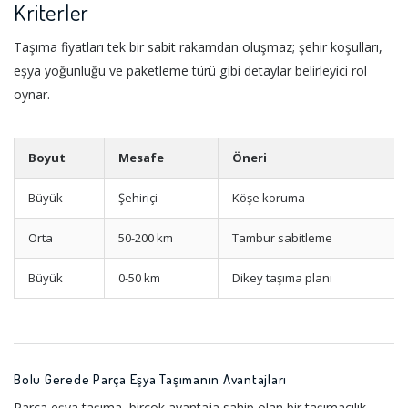
Kriterler
Taşıma fiyatları tek bir sabit rakamdan oluşmaz; şehir koşulları,
eşya yoğunluğu ve paketleme türü gibi detaylar belirleyici rol
oynar.
Boyut
Mesafe
Öneri
Büyük
Şehiriçi
Köşe koruma
Orta
50-200 km
Tambur sabitleme
Büyük
0-50 km
Dikey taşıma planı
Bolu Gerede Parça Eşya Taşımanın Avantajları
Parça eşya taşıma, birçok avantaja sahip olan bir taşımacılık