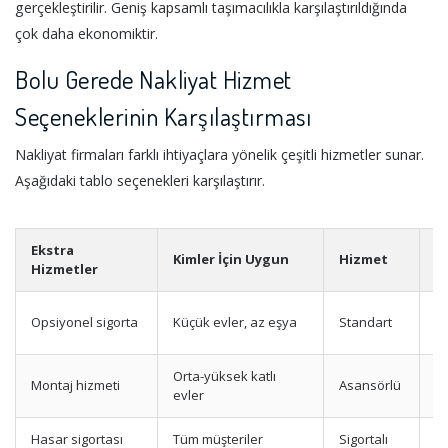
gerçekleştirilir. Geniş kapsamlı taşımacılıkla karşılaştırıldığında
çok daha ekonomiktir.
Bolu Gerede Nakliyat Hizmet
Seçeneklerinin Karşılaştırması
Nakliyat firmaları farklı ihtiyaçlara yönelik çeşitli hizmetler sunar.
Aşağıdaki tablo seçenekleri karşılaştırır.
Ekstra
Kimler İçin Uygun
Hizmet
A
Hizmetler
T
Opsiyonel sigorta
Küçük evler, az eşya
Standart
p
Orta-yüksek katlı
Montaj hizmeti
Asansörlü
Yü
evler
Hasar sigortası
Tüm müşteriler
Sigortalı
M