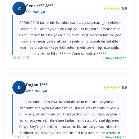
Cenk s*** A***
C
★
★
★
★
★
5.0
Yön Nakliyat
20/06/2016 tarihinde İstanbul dan hatay taşımam gerçekleşti
başta nurullah bey ve tüm ekip çok iyi iş çıkardı eşyalarımız
özenli temiz titiz bir şekilde evimize ulaştı verilen tarihte geç
saatlere kadar çalışarak tüm eşyalarımız özenli bir şekilde
evimize ulaştı çok teşekkür ederim elinize emeğinize sağlık
sevgilerle Eda a****** Cenk samed a******
26.06.2026
✓ Onaylı Müşteri
Doğan T***
D
★
★
★
★
★
5.0
Aysa Nakliyat
"İstanbul - Amasya arasındaki uzun mesafeli taşınma
işlemimizde Aysa Nakliyat ile çalıştık ve çok memnun kaldık.
Sürecin planlanmasından Amasya’daki yeni evimize eşyaların
sorunsuz yerleştirilmesine kadar her detayla bizzat ilgilenen
Yahya Bey’e şükranlarımı sunarım. Kurumsal yaklaşımları, titiz
işçilikleri ve güven veren iletişimleri için tüm ekibe teşekkür
22.06.2026
✓ Onaylı Müşteri
ederim."