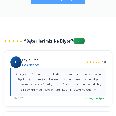
Müşterilerimiz Ne Diyor?
★★★★★
5/5
Leyla B***
L
★
★
★
★
★
5.0
Aysa Nakliyat
Gerçekten 10 numara, bu kadar hızlı, kaliteli, temiz ve uygun
fiyat düşünmemiştim. Harika bir firma. Ucuza taşın nakliye
firmasına da teşekkür ediyorum . Biz çok memnun kaldık, hiç
bir şey kırılmadı, kaybolmadı, kesinlikle tavsiye ederim
19.07.2026
✓ Onaylı Müşteri