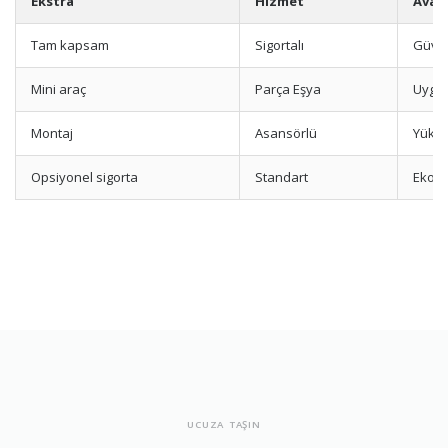
Ekstra
Hizmet
Avan
Tam kapsam
Sigortalı
Güve
Mini araç
Parça Eşya
Uygun
Montaj
Asansörlü
Yükse
Opsiyonel sigorta
Standart
Ekon
UCUZA TAŞIN