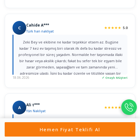
Cahide A***
C
★
★
★
★
★
5.0
Türk han nakliyat
Zeki Bey ve ekibine ne kadar teşekkür etsem az. Bugüne
kadar 7 kez ev taşımış biri olarak ilk defa bu kadar stressiz ve
profesyonel bir süreç yaşadım. Normalde her taşınmada illaki
bir hasar veya aksilik çıkardı; fakat bu sefer tek bir eşyam bile
zarar görmeden, sapasağlam ve tam zamanında yeni
adresimize ulaştı. İşini bu kadar özenle ve titizlikle yapan bir
18.06.2026
✓ Onaylı Müşteri
firmaya rastlamak gerçekten büyük şans. Herkese gönül
rahatlığıyla tavsiye ederim!
Ali t***
A
★
★
★
★
★
5.0
Yön Nakliyat
Nurullah bey ile ilk iletişime geçtiğim dakikadan itibaren, ilgi
ve alâka dan dolayı kendilerine teşekkür ediyorum. bir taşıma
Hemen Fiyat Teklifi Al
değil iki taşımayı aynı gün içerisinde yaptım ikisini de özenle