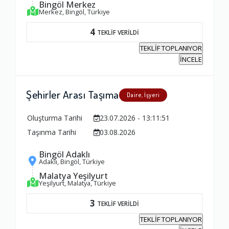
Bingöl Merkez
Merkez, Bingöl, Türkiye
4
TEKLİF VERİLDİ
TEKLİF TOPLANIYOR
İNCELE
Şehirler Arası Taşıma
Daire, İşyeri
Oluşturma Tarihi
23.07.2026 - 13:11:51
Taşınma Tarihi
03.08.2026
Bingöl Adaklı
Ambalajlama Hizmeti
Adaklı, Bingöl, Türkiye
1.0
Malatya Yeşilyurt
Yeşilyurt, Malatya, Türkiye
3
TEKLİF VERİLDİ
Firma ile İletişim
TEKLİF TOPLANIYOR
1.0