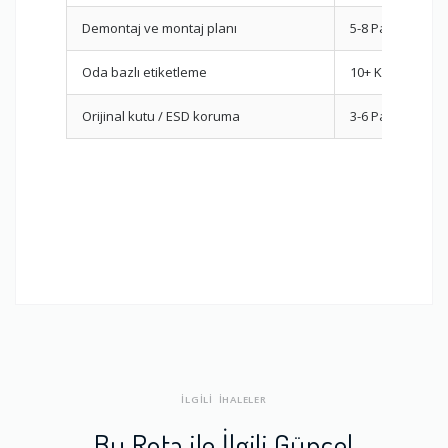
Demontaj ve montaj planı
5-8 Parça
Oda bazlı etiketleme
10+ Koli
Orijinal kutu / ESD koruma
3-6 Parça
İLGİLİ İHALELER
Bu Rota ile İlgili Güncel