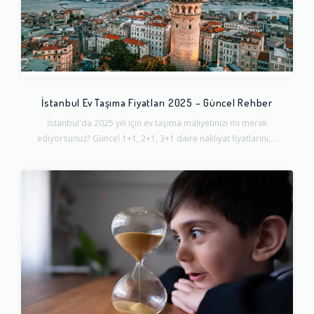
İstanbul Ev Taşıma Fiyatları 2025 – Güncel Rehber
İstanbul'da 2025 yılı için ev taşıma maliyetinizi mi merak
ediyorsunuz? Güncel 1+1, 2+1, 3+1 daire nakliyat fiyatlarını,...