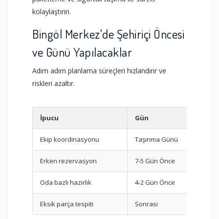
kolaylaştırın.
Bingöl Merkez'de Şehiriçi Öncesi
ve Günü Yapılacaklar
Adım adım planlama süreçleri hızlandırır ve
riskleri azaltır.
İpucu
Gün
Gö
Ekip koordinasyonu
Taşınma Günü
Par
Erken rezervasyon
7-5 Gün Önce
Fir
Oda bazlı hazırlık
4-2 Gün Önce
Pak
Eksik parça tespiti
Sonrası
Mon