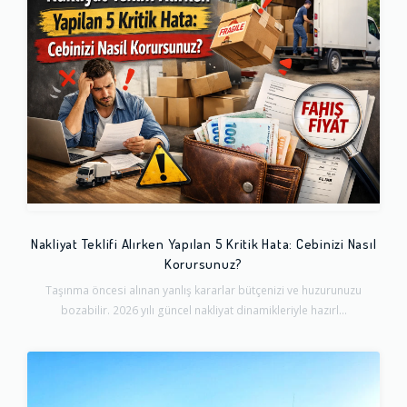
Nakliyat Teklifi Alırken Yapılan 5 Kritik Hata: Cebinizi Nasıl
Korursunuz?
Taşınma öncesi alınan yanlış kararlar bütçenizi ve huzurunuzu
bozabilir. 2026 yılı güncel nakliyat dinamikleriyle hazırl...