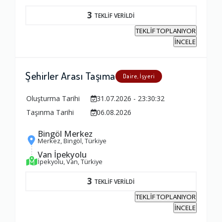
3
TEKLİF VERİLDİ
Firma ile İletişim
TEKLİF TOPLANIYOR
1.0
İNCELE
Zamanlama
Şehirler Arası Taşıma
Daire, İşyeri
1.0
Oluşturma Tarihi
31.07.2026 - 23:30:32
Taşınma Tarihi
06.08.2026
Firma Çalışanları
Bingöl Merkez
1.0
Merkez, Bingöl, Türkiye
Van İpekyolu
İpekyolu, Van, Türkiye
Fiyatlandırma Dengesi
3
TEKLİF VERİLDİ
1.0
TEKLİF TOPLANIYOR
İNCELE
Yorumunuz