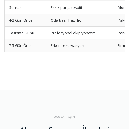
Sonrası
Eksik parça tespiti
Montaj
4-2 Gün Önce
Oda bazlı hazırlık
Paketl
Taşınma Günü
Profesyonel ekip yönetimi
Park v
7-5 Gün Önce
Erken rezervasyon
Firma-
UCUZA TAŞIN