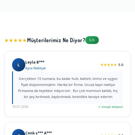
Müşterilerimiz Ne Diyor?
★★★★★
5/5
Leyla B***
L
★
★
★
★
★
5.0
Aysa Nakliyat
Gerçekten 10 numara, bu kadar hızlı, kaliteli, temiz ve uygun
fiyat düşünmemiştim. Harika bir firma. Ucuza taşın nakliye
firmasına da teşekkür ediyorum . Biz çok memnun kaldık, hiç
bir şey kırılmadı, kaybolmadı, kesinlikle tavsiye ederim
19.07.2026
✓ Onaylı Müşteri
Cenk s*** A***