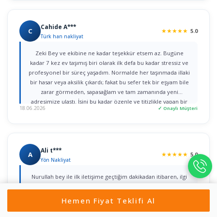
Cahide A***
C
★
★
★
★
★
5.0
Türk han nakliyat
Zeki Bey ve ekibine ne kadar teşekkür etsem az. Bugüne
kadar 7 kez ev taşımış biri olarak ilk defa bu kadar stressiz ve
profesyonel bir süreç yaşadım. Normalde her taşınmada illaki
bir hasar veya aksilik çıkardı; fakat bu sefer tek bir eşyam bile
zarar görmeden, sapasağlam ve tam zamanında yeni
adresimize ulaştı. İşini bu kadar özenle ve titizlikle yapan bir
18.06.2026
✓ Onaylı Müşteri
firmaya rastlamak gerçekten büyük şans. Herkese gönül
rahatlığıyla tavsiye ederim!
Ali t***
A
★
★
★
★
★
5.0
Yön Nakliyat
Nurullah bey ile ilk iletişime geçtiğim dakikadan itibaren, ilgi
ve alâka dan dolayı kendilerine teşekkür ediyorum. bir taşıma
değil iki taşımayı aynı gün içerisinde yaptım ikisini de özenle
Hemen Fiyat Teklifi Al
yaptılar çok teşekkür ediyorum herkese tavsiye ediyorum
Gönül rahatlığıyla