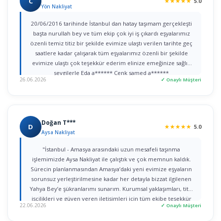
C
★
★
★
★
★
5.0
Yön Nakliyat
20/06/2016 tarihinde İstanbul dan hatay taşımam gerçekleşti
başta nurullah bey ve tüm ekip çok iyi iş çıkardı eşyalarımız
özenli temiz titiz bir şekilde evimize ulaştı verilen tarihte geç
saatlere kadar çalışarak tüm eşyalarımız özenli bir şekilde
evimize ulaştı çok teşekkür ederim elinize emeğinize sağlık
sevgilerle Eda a****** Cenk samed a******
26.06.2026
✓ Onaylı Müşteri
Doğan T***
D
★
★
★
★
★
5.0
Aysa Nakliyat
"İstanbul - Amasya arasındaki uzun mesafeli taşınma
işlemimizde Aysa Nakliyat ile çalıştık ve çok memnun kaldık.
Sürecin planlanmasından Amasya’daki yeni evimize eşyaların
sorunsuz yerleştirilmesine kadar her detayla bizzat ilgilenen
Yahya Bey’e şükranlarımı sunarım. Kurumsal yaklaşımları, titiz
işçilikleri ve güven veren iletişimleri için tüm ekibe teşekkür
22.06.2026
✓ Onaylı Müşteri
ederim."