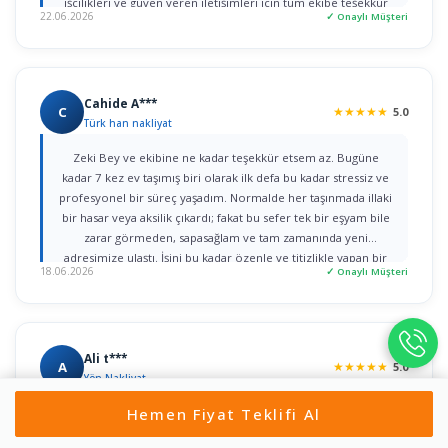
işçilikleri ve güven veren iletişimleri için tüm ekibe teşekkür
22.06.2026
✓ Onaylı Müşteri
ederim."
Cahide A***
C
★
★
★
★
★
5.0
Türk han nakliyat
Zeki Bey ve ekibine ne kadar teşekkür etsem az. Bugüne
kadar 7 kez ev taşımış biri olarak ilk defa bu kadar stressiz ve
profesyonel bir süreç yaşadım. Normalde her taşınmada illaki
bir hasar veya aksilik çıkardı; fakat bu sefer tek bir eşyam bile
zarar görmeden, sapasağlam ve tam zamanında yeni
adresimize ulaştı. İşini bu kadar özenle ve titizlikle yapan bir
18.06.2026
✓ Onaylı Müşteri
firmaya rastlamak gerçekten büyük şans. Herkese gönül
rahatlığıyla tavsiye ederim!
Ali t***
A
★
★
★
★
★
5.0
Yön Nakliyat
Hemen Fiyat Teklifi Al
Nurullah bey ile ilk iletişime geçtiğim dakikadan itibaren, ilgi
ve alâka dan dolayı kendilerine teşekkür ediyorum. bir taşıma