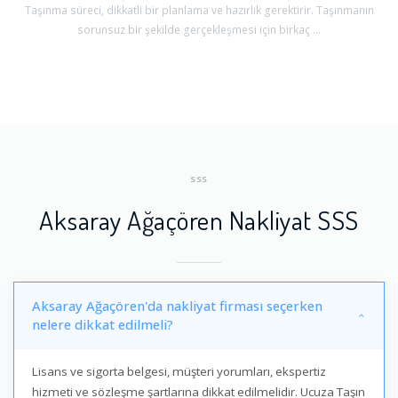
Taşınma süreci, dikkatli bir planlama ve hazırlık gerektirir. Taşınmanın
sorunsuz bir şekilde gerçekleşmesi için birkaç ...
SSS
Aksaray Ağaçören Nakliyat SSS
Aksaray Ağaçören'da nakliyat firması seçerken
nelere dikkat edilmeli?
Lisans ve sigorta belgesi, müşteri yorumları, ekspertiz
hizmeti ve sözleşme şartlarına dikkat edilmelidir. Ucuza Taşın