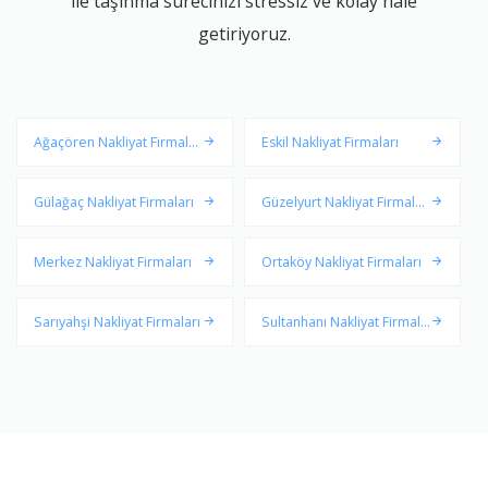
ile taşınma sürecinizi stressiz ve kolay hale
getiriyoruz.
Ağaçören Nakliyat Firmalar
Eskil Nakliyat Firmaları
ı
Gülağaç Nakliyat Firmaları
Güzelyurt Nakliyat Firmalar
ı
Merkez Nakliyat Firmaları
Ortaköy Nakliyat Firmaları
Sarıyahşi Nakliyat Firmaları
Sultanhanı Nakliyat Firmala
rı