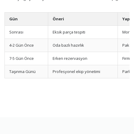
Gün
Öneri
Yapıl
Sonrası
Eksik parça tespiti
Montaj
4-2 Gün Önce
Oda bazlı hazırlık
Paketl
7-5 Gün Önce
Erken rezervasyon
Firma-
Taşınma Günü
Profesyonel ekip yönetimi
Park v