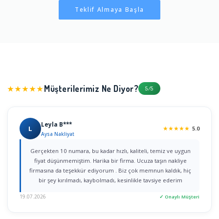
Teklif Almaya Başla
Müşterilerimiz Ne Diyor?
★★★★★
5/5
Leyla B***
L
★
★
★
★
★
5.0
Aysa Nakliyat
Gerçekten 10 numara, bu kadar hızlı, kaliteli, temiz ve uygun
fiyat düşünmemiştim. Harika bir firma. Ucuza taşın nakliye
firmasına da teşekkür ediyorum . Biz çok memnun kaldık, hiç
bir şey kırılmadı, kaybolmadı, kesinlikle tavsiye ederim
19.07.2026
✓ Onaylı Müşteri