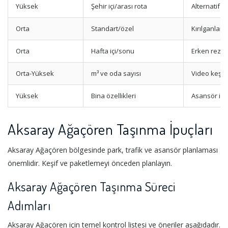
Yüksek
Şehir içi/arası rota
Alternatif r
Orta
Standart/özel
Kırılganlara
Orta
Hafta içi/sonu
Erken reze
Orta-Yüksek
m³ ve oda sayısı
Video keşif
Yüksek
Bina özellikleri
Asansör izn
Aksaray Ağaçören Taşınma İpuçları
Aksaray Ağaçören bölgesinde park, trafik ve asansör planlaması
önemlidir. Keşif ve paketlemeyi önceden planlayın.
Aksaray Ağaçören Taşınma Süreci
Adımları
Aksaray Ağaçören için temel kontrol listesi ve öneriler aşağıdadır.