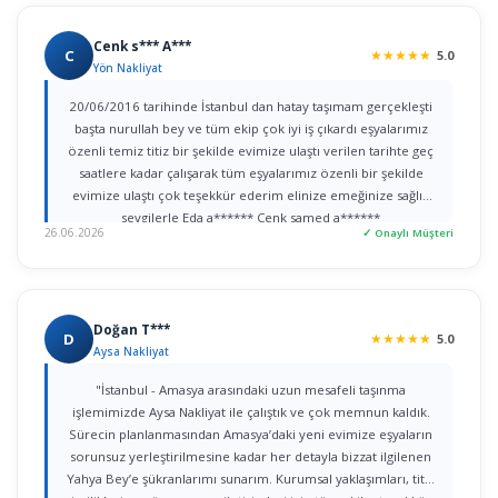
Cenk s*** A***
C
★
★
★
★
★
5.0
Yön Nakliyat
20/06/2016 tarihinde İstanbul dan hatay taşımam gerçekleşti
başta nurullah bey ve tüm ekip çok iyi iş çıkardı eşyalarımız
özenli temiz titiz bir şekilde evimize ulaştı verilen tarihte geç
saatlere kadar çalışarak tüm eşyalarımız özenli bir şekilde
evimize ulaştı çok teşekkür ederim elinize emeğinize sağlık
sevgilerle Eda a****** Cenk samed a******
26.06.2026
✓ Onaylı Müşteri
Doğan T***
D
★
★
★
★
★
5.0
Aysa Nakliyat
"İstanbul - Amasya arasındaki uzun mesafeli taşınma
işlemimizde Aysa Nakliyat ile çalıştık ve çok memnun kaldık.
Sürecin planlanmasından Amasya’daki yeni evimize eşyaların
sorunsuz yerleştirilmesine kadar her detayla bizzat ilgilenen
Yahya Bey’e şükranlarımı sunarım. Kurumsal yaklaşımları, titiz