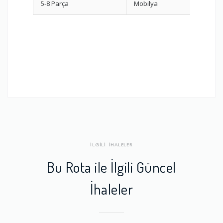
5-8 Parça
Mobilya
Demon
İLGİLİ İHALELER
Bu Rota ile İlgili Güncel
İhaleler