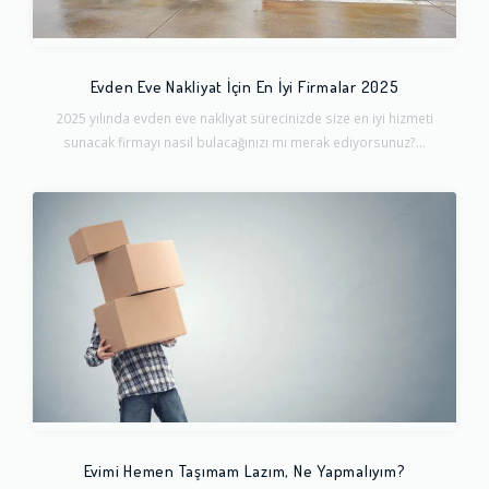
Evden Eve Nakliyat İçin En İyi Firmalar 2025
2025 yılında evden eve nakliyat sürecinizde size en iyi hizmeti
sunacak firmayı nasıl bulacağınızı mı merak ediyorsunuz?...
Evimi Hemen Taşımam Lazım, Ne Yapmalıyım?