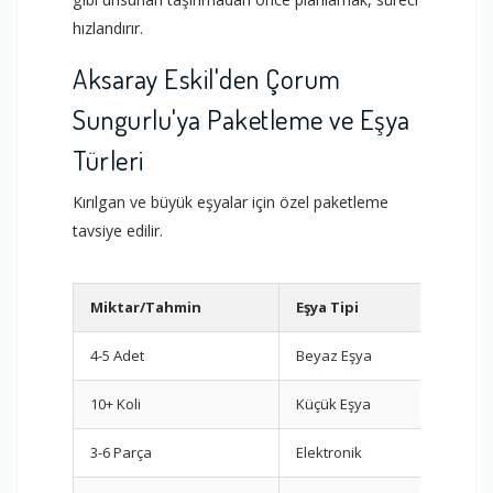
hızlandırır.
Aksaray Eskil'den Çorum
Sungurlu'ya Paketleme ve Eşya
Türleri
Kırılgan ve büyük eşyalar için özel paketleme
tavsiye edilir.
Miktar/Tahmin
Eşya Tipi
Öner
4-5 Adet
Beyaz Eşya
Dikey 
10+ Koli
Küçük Eşya
Oda b
3-6 Parça
Elektronik
Orijin