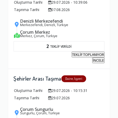
Oluşturma Tarihi
29.07.2026 - 10:39:06
Zamanlama
Taşınma Tarihi
07.08.2026
1.0
Denizli Merkezefendi
Merkezefendi, Denizli, Türkiye
Firma Çalışanları
Çorum Merkez
Merkez, Çorum, Türkiye
1.0
2
TEKLİF VERİLDİ
TEKLİF TOPLANIYOR
Fiyatlandırma Dengesi
İNCELE
1.0
Şehirler Arası Taşıma
Daire, İşyeri
Yorumunuz
Oluşturma Tarihi
29.07.2026 - 10:15:31
Taşınma Tarihi
29.07.2026
Çorum Sungurlu
Sungurlu, Çorum, Türkiye