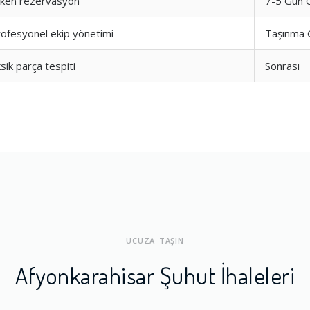
rken rezervasyon
7-5 Gün 
ofesyonel ekip yönetimi
Taşınma 
sik parça tespiti
Sonrası
UCUZA TAŞIN
Afyonkarahisar Şuhut İhaleleri