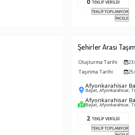
0
TEKLİF VERİLDİ
TEKLİF TOPLANIYOR
İNCELE
Şehirler Arası Taşı
Oluşturma Tarihi
23.
Taşınma Tarihi
25.
Afyonkarahisar B
Bayat, Afyonkarahisar, T
Afyonkarahisar B
Bayat, Afyonkarahisar, T
2
TEKLİF VERİLDİ
TEKLİF TOPLANIYOR
İNCELE