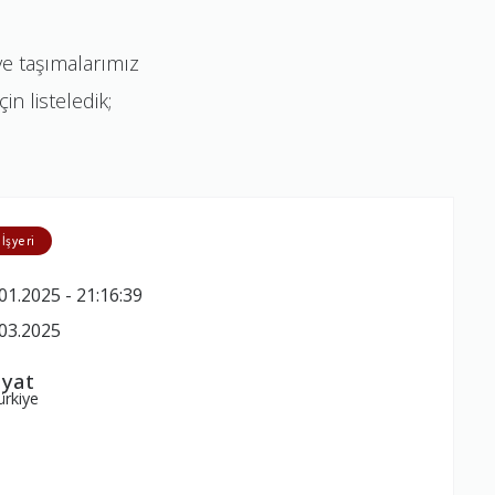
ve taşımalarımız
in listeledik;
 İşyeri
01.2025 - 21:16:39
03.2025
ayat
ürkiye