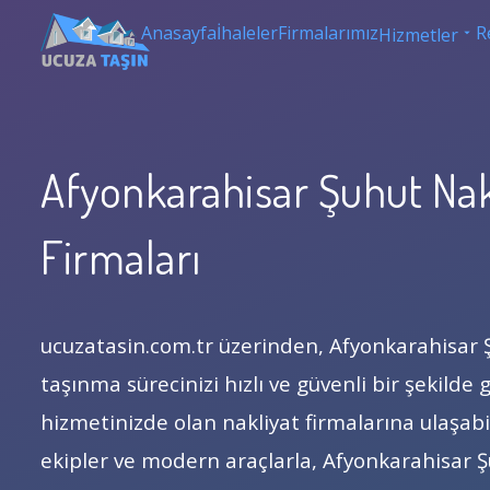
Anasayfa
İhaleler
Firmalarımız
R
Hizmetler
Afyonkarahisar Şuhut Nak
Firmaları
ucuzatasin.com.tr üzerinden, Afyonkarahisar
taşınma sürecinizi hızlı ve güvenli bir şekilde 
hizmetinizde olan nakliyat firmalarına ulaşabil
ekipler ve modern araçlarla, Afyonkarahisar Şu