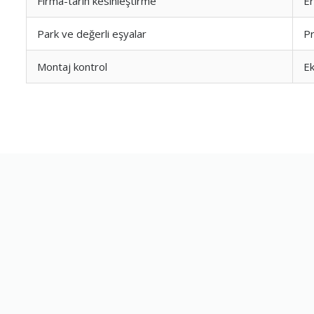
Firma-tarih kesinleştirme
E
Park ve değerli eşyalar
Pr
Montaj kontrol
Ek