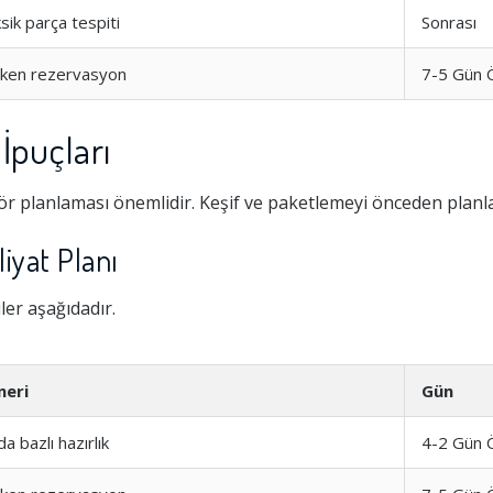
sik parça tespiti
Sonrası
rken rezervasyon
7-5 Gün 
İpuçları
r planlaması önemlidir. Keşif ve paketlemeyi önceden planla
iyat Planı
ler aşağıdadır.
neri
Gün
a bazlı hazırlık
4-2 Gün 