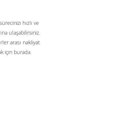
recinizi hızlı ve
na ulaşabilirsiniz.
ler arası nakliyat
k için burada.
.