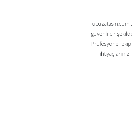
ucuzatasin.com.t
güvenli bir şekild
Profesyonel ekipl
ihtiyaçlarını