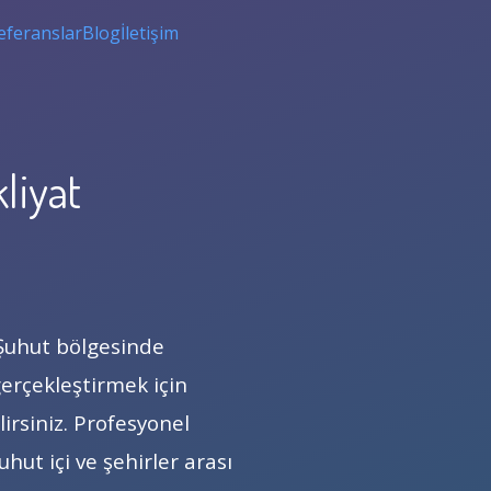
eferanslar
Blog
İletişim
liyat
 Şuhut bölgesinde
gerçekleştirmek için
irsiniz. Profesyonel
hut içi ve şehirler arası