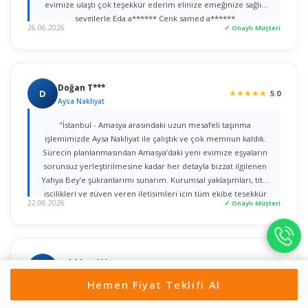
evimize ulaştı çok teşekkür ederim elinize emeğinize sağlık
sevgilerle Eda a****** Cenk samed a******
26.06.2026
✓ Onaylı Müşteri
Doğan T***
D
★
★
★
★
★
5.0
Aysa Nakliyat
"İstanbul - Amasya arasındaki uzun mesafeli taşınma
işlemimizde Aysa Nakliyat ile çalıştık ve çok memnun kaldık.
Sürecin planlanmasından Amasya’daki yeni evimize eşyaların
sorunsuz yerleştirilmesine kadar her detayla bizzat ilgilenen
Yahya Bey’e şükranlarımı sunarım. Kurumsal yaklaşımları, titiz
işçilikleri ve güven veren iletişimleri için tüm ekibe teşekkür
22.06.2026
✓ Onaylı Müşteri
ederim."
Cahide A***
C
★
★
★
★
★
5.0
Türk han nakliyat
Hemen Fiyat Teklifi Al
Zeki Bey ve ekibine ne kadar teşekkür etsem az. Bugüne