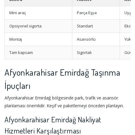
Mini araç
Parça Eşya
Uygun
Opsiyonel sigorta
Standart
Ekon
Montaj
Asansörlü
Yükse
Tam kapsam
Sigortalı
Güve
Afyonkarahisar Emirdağ Taşınma
İpuçları
Afyonkarahisar Emirdağ bölgesinde park, trafik ve asansör
planlaması önemlidir. Keşif ve paketlemeyi önceden planlayın.
Afyonkarahisar Emirdağ Nakliyat
Hizmetleri Karşılaştırması