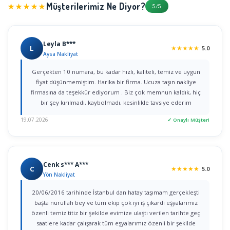
Müşterilerimiz Ne Diyor?
★★★★★
5/5
Leyla B***
L
★
★
★
★
★
5.0
Aysa Nakliyat
Gerçekten 10 numara, bu kadar hızlı, kaliteli, temiz ve uygun
fiyat düşünmemiştim. Harika bir firma. Ucuza taşın nakliye
firmasına da teşekkür ediyorum . Biz çok memnun kaldık, hiç
bir şey kırılmadı, kaybolmadı, kesinlikle tavsiye ederim
19.07.2026
✓ Onaylı Müşteri
Cenk s*** A***
C
★
★
★
★
★
5.0
Yön Nakliyat
20/06/2016 tarihinde İstanbul dan hatay taşımam gerçekleşti
başta nurullah bey ve tüm ekip çok iyi iş çıkardı eşyalarımız
özenli temiz titiz bir şekilde evimize ulaştı verilen tarihte geç
saatlere kadar çalışarak tüm eşyalarımız özenli bir şekilde