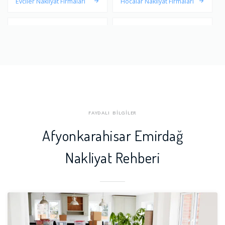
Evciler Nakliyat Firmaları
Hocalar Nakliyat Firmaları
İhsaniye Nakliyat Firmaları
İscehisar Nakliyat Firmaları
Kızılören Nakliyat Firmaları
Merkez Nakliyat Firmaları
Sandıklı Nakliyat Firmaları
Sinanpaşa Nakliyat Firmala
rı
Sultandağı Nakliyat Firmala
Şuhut Nakliyat Firmaları
FAYDALI BİLGİLER
rı
Afyonkarahisar Emirdağ
Nakliyat Rehberi