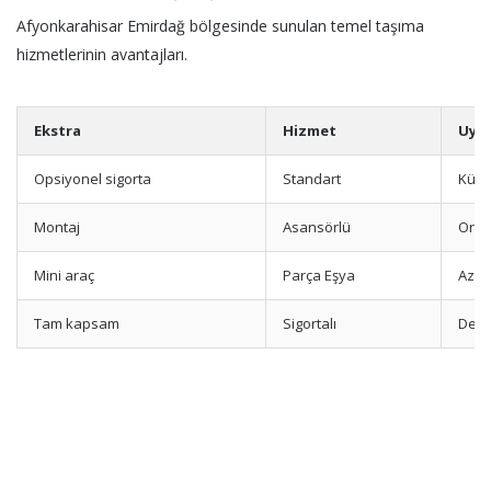
Afyonkarahisar Emirdağ bölgesinde sunulan temel taşıma
hizmetlerinin avantajları.
Ekstra
Hizmet
Uygu
Opsiyonel sigorta
Standart
Küçü
Montaj
Asansörlü
Orta
Mini araç
Parça Eşya
Az e
Tam kapsam
Sigortalı
Değe