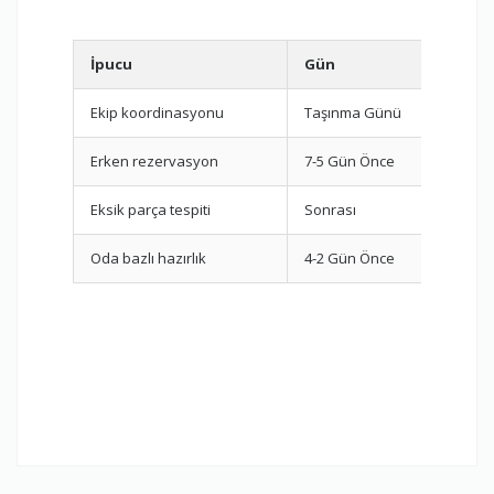
İpucu
Gün
Gö
Ekip koordinasyonu
Taşınma Günü
Par
Erken rezervasyon
7-5 Gün Önce
Fir
Eksik parça tespiti
Sonrası
Mon
Oda bazlı hazırlık
4-2 Gün Önce
Pak