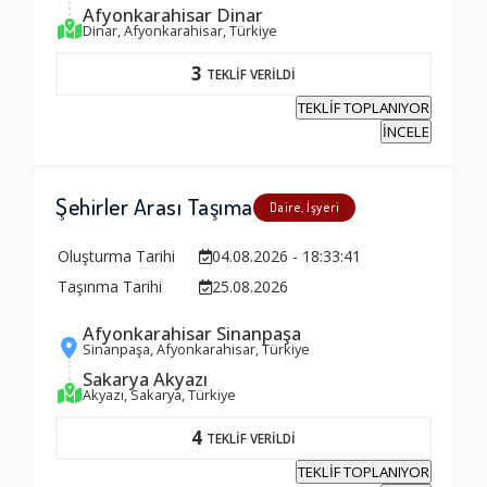
Afyonkarahisar Dinar
Ambalajlama Hizmeti
Dinar, Afyonkarahisar, Türkiye
1.0
3
TEKLİF VERİLDİ
TEKLİF TOPLANIYOR
Firma ile İletişim
İNCELE
1.0
Şehirler Arası Taşıma
Daire, İşyeri
Zamanlama
Oluşturma Tarihi
04.08.2026 - 18:33:41
1.0
Taşınma Tarihi
25.08.2026
Afyonkarahisar Sinanpaşa
Firma Çalışanları
Sinanpaşa, Afyonkarahisar, Türkiye
1.0
Sakarya Akyazı
Akyazı, Sakarya, Türkiye
4
TEKLİF VERİLDİ
Fiyatlandırma Dengesi
TEKLİF TOPLANIYOR
1.0