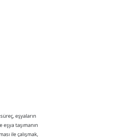
 süreç, eşyaların
ce eşya taşımanın
ması ile çalışmak,