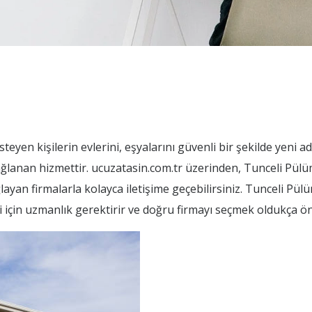
eyen kişilerin evlerini, eşyalarını güvenli bir şekilde yeni a
sağlanan hizmettir. ucuzatasin.com.tr üzerinden, Tunceli Pül
layan firmalarla kolayca iletişime geçebilirsiniz. Tunceli Pü
i için uzmanlık gerektirir ve doğru firmayı seçmek oldukça ön