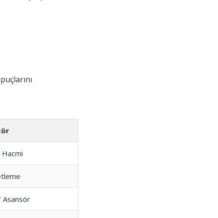
ipuçlarını
tör
 Hacmi
etleme
/ Asansör