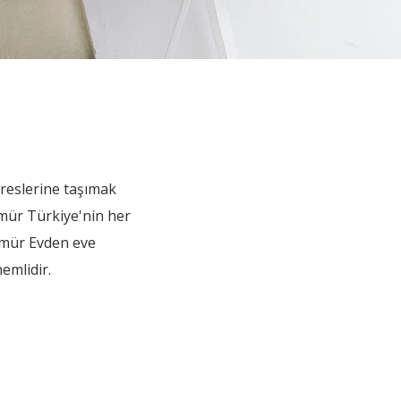
dreslerine taşımak
ümür Türkiye'nin her
lümür Evden eve
emlidir.