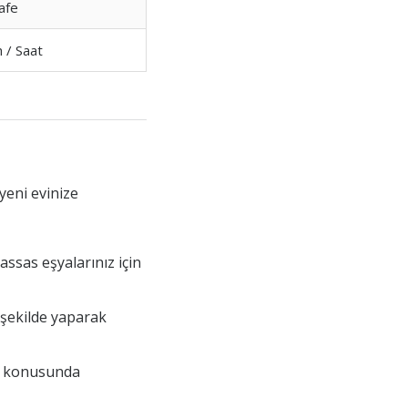
afe
h / Saat
yeni evinize
assas eşyalarınız için
r şekilde yaparak
ma konusunda