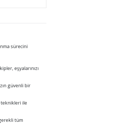
ınma sürecini
ipler, eşyalarınızı
zın güvenli bir
eknikleri ile
gerekli tüm