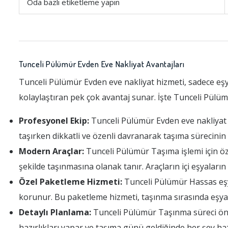
Oda bazlı etiketleme yapın
Tunceli Pülümür Evden Eve Nakliyat Avantajları
Tunceli Pülümür Evden eve nakliyat hizmeti, sadece eş
kolaylaştıran pek çok avantaj sunar. İşte Tunceli Pülü
Profesyonel Ekip:
Tunceli Pülümür Evden eve nakliyat fi
taşırken dikkatli ve özenli davranarak taşıma sürecini
Modern Araçlar:
Tunceli Pülümür Taşıma işlemi için özel
şekilde taşınmasına olanak tanır. Araçların içi eşyalar
Özel Paketleme Hizmeti:
Tunceli Pülümür Hassas eşyal
korunur. Bu paketleme hizmeti, taşınma sırasında eşyal
Detaylı Planlama:
Tunceli Pülümür Taşınma süreci önce
hazırlıkları yapar ve taşıma günü geldiğinde her şey haz