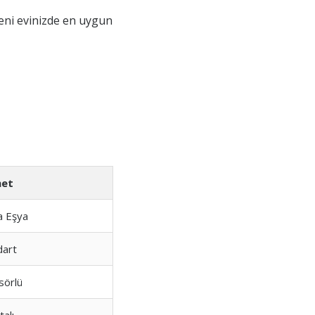
yeni evinizde en uygun
met
a Eşya
dart
sörlü