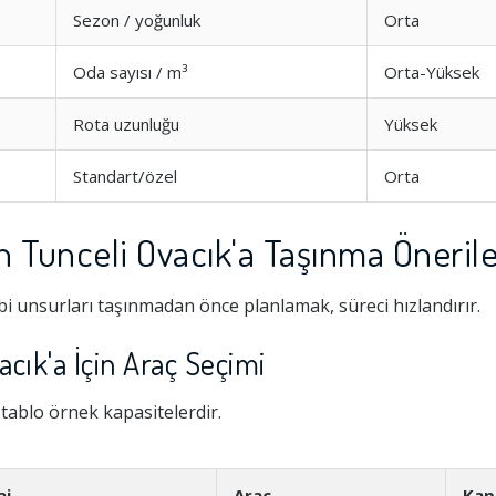
Sezon / yoğunluk
Orta
Oda sayısı / m³
Orta-Yüksek
Rota uzunluğu
Yüksek
Standart/özel
Orta
n Tunceli Ovacık'a Taşınma Önerile
i unsurları taşınmadan önce planlamak, süreci hızlandırır.
Hizmeti
1.0
cık'a İçin Araç Seçimi
şim
1.0
i tablo örnek kapasitelerdir.
1.0
aj
Araç
Kap