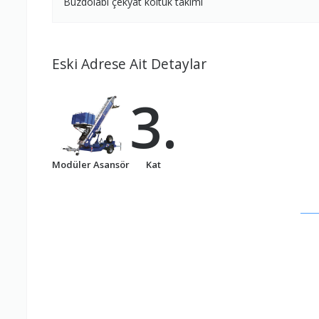
Buzdolabı çekyat koltuk takimi
Eski Adrese Ait Detaylar
3.
Modüler Asansör
Kat