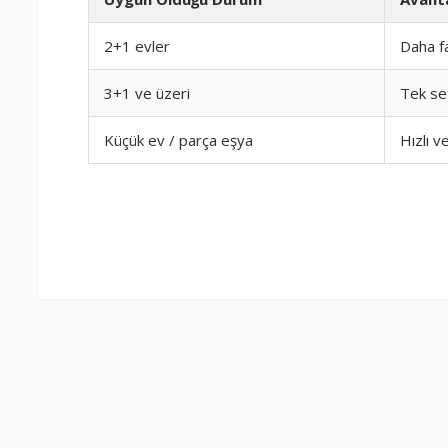
2+1 evler
Daha f
Firma Çalışan
3+1 ve üzeri
Tek se
Fiyatlandırm
Küçük ev / parça eşya
Hızlı 
Yorumunuz