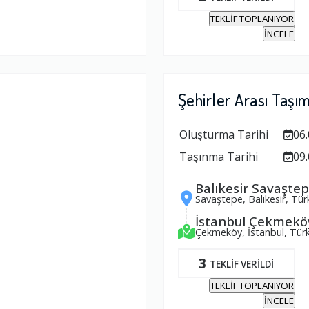
TEKLİF TOPLANIYOR
İNCELE
Şehirler Arası Taşı
Oluşturma Tarihi
06.
Taşınma Tarihi
09.
Balıkesir Savaşte
Savaştepe, Balıkesir, Tür
İstanbul Çekmekö
Çekmeköy, İstanbul, Türk
3
TEKLİF VERİLDİ
TEKLİF TOPLANIYOR
İNCELE