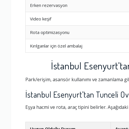
Erken rezervasyon
Video keşif
Rota optimizasyonu
Kırılganlar için özel ambalaj
İstanbul Esenyurt'ta
Park/erişim, asansör kullanımı ve zamanlama gib
Ambalajlama 
İstanbul Esenyurt'tan Tunceli Ova
Firma ile İleti
Eşya hacmi ve rota, araç tipini belirler. Aşağıdak
Zamanlama
Uygun Olduğu Durum
Avant