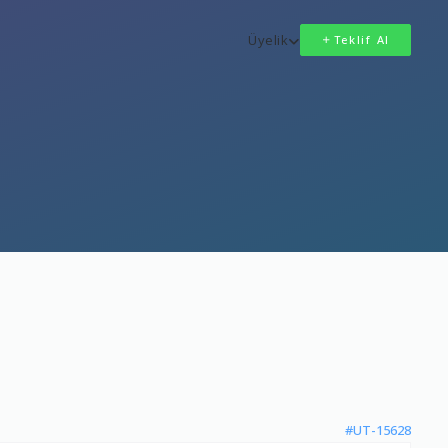
Üyelik
Teklif Al
#UT-15628