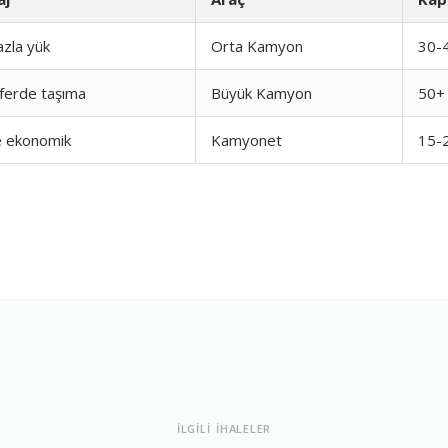
azla yük
Orta Kamyon
30-
ları
1.0
ferde taşıma
Büyük Kamyon
50+
a Dengesi
1.0
ve ekonomik
Kamyonet
15-
İLGİLİ İHALELER