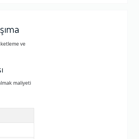
aşıma
aketleme ve
ı
almak maliyeti