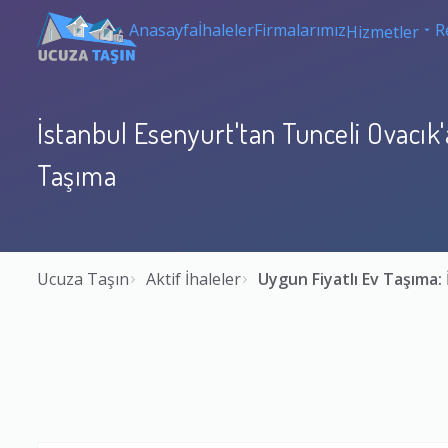
Anasayfa
İhaleler
Firmalarımız
R
Hizmetler
İstanbul Esenyurt'tan Tunceli Ovacık'
Taşıma
Ucuza Taşın
Aktif İhaleler
Uygun Fiyatlı Ev Taşıma: