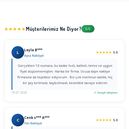
Müşterilerimiz Ne Diyor?
★★★★★
5/5
Leyla B***
L
★
★
★
★
★
5.0
Aysa Nakliyat
Gerçekten 10 numara, bu kadar hızlı, kaliteli, temiz ve uygun
fiyat düşünmemiştim. Harika bir firma. Ucuza taşın nakliye
firmasına da teşekkür ediyorum . Biz çok memnun kaldık, hiç
bir şey kırılmadı, kaybolmadı, kesinlikle tavsiye ederim
19.07.2026
✓ Onaylı Müşteri
Cenk s*** A***
C
★
★
★
★
★
5.0
Yön Nakliyat