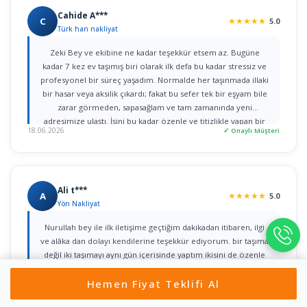
Cahide A***
C
★
★
★
★
★
5.0
Türk han nakliyat
Zeki Bey ve ekibine ne kadar teşekkür etsem az. Bugüne
kadar 7 kez ev taşımış biri olarak ilk defa bu kadar stressiz ve
profesyonel bir süreç yaşadım. Normalde her taşınmada illaki
bir hasar veya aksilik çıkardı; fakat bu sefer tek bir eşyam bile
zarar görmeden, sapasağlam ve tam zamanında yeni
adresimize ulaştı. İşini bu kadar özenle ve titizlikle yapan bir
18.06.2026
✓ Onaylı Müşteri
firmaya rastlamak gerçekten büyük şans. Herkese gönül
rahatlığıyla tavsiye ederim!
Ali t***
A
★
★
★
★
★
5.0
Yön Nakliyat
Nurullah bey ile ilk iletişime geçtiğim dakikadan itibaren, ilgi
ve alâka dan dolayı kendilerine teşekkür ediyorum. bir taşıma
değil iki taşımayı aynı gün içerisinde yaptım ikisini de özenle
yaptılar çok teşekkür ediyorum herkese tavsiye ediyorum
Hemen Fiyat Teklifi Al
Gönül rahatlığıyla
17.06.2026
✓ Onaylı Müşteri