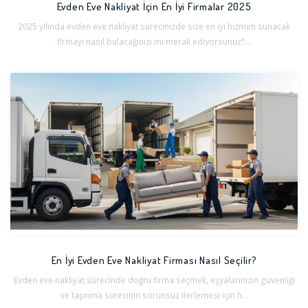
Evden Eve Nakliyat İçin En İyi Firmalar 2025
2025 yılında evden eve nakliyat sürecinizde size en iyi hizmeti sunacak
firmayı nasıl bulacağınızı mı merak ediyorsunuz?...
En İyi Evden Eve Nakliyat Firması Nasıl Seçilir?
Evden eve nakliyat sürecinde doğru firma seçmek, eşyalarınızın güvenliği
ve taşınma sürecinin sorunsuz ilerlemesi için h...