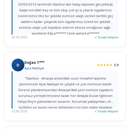
20/06/2016 tarihinde İstanbul dan hatay taşımam gerçekleşti
başta nurullah bey ve tüm ekip çok iyi iş çıkardı eşyalarımız
özenli temiz titiz bir şekilde evimize ulaştı verilen tarihte geç
saatlere kadar çalışarak tüm eşyalarımız özenli bir şekilde
evimize ulaştı çok teşekkür ederim elinize emeğinize sağlık
sevgilerle Eda a****** Cenk samed a******
26.06.2026
✓ Onaylı Müşteri
Doğan T***
D
★
★
★
★
★
5.0
Aysa Nakliyat
"İstanbul - Amasya arasındaki uzun mesafeli taşınma
işlemimizde Aysa Nakliyat ile çalıştık ve çok memnun kaldık.
Sürecin planlanmasından Amasya’daki yeni evimize eşyaların
sorunsuz yerleştirilmesine kadar her detayla bizzat ilgilenen
Yahya Bey’e şükranlarımı sunarım. Kurumsal yaklaşımları, titiz
işçilikleri ve güven veren iletişimleri için tüm ekibe teşekkür
22.06.2026
✓ Onaylı Müşteri
ederim."