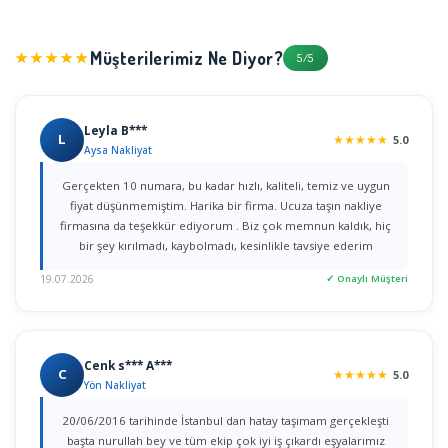
Müşterilerimiz Ne Diyor?
★★★★★
5/5
Leyla B***
L
★
★
★
★
★
5.0
Aysa Nakliyat
Gerçekten 10 numara, bu kadar hızlı, kaliteli, temiz ve uygun
fiyat düşünmemiştim. Harika bir firma. Ucuza taşın nakliye
firmasına da teşekkür ediyorum . Biz çok memnun kaldık, hiç
bir şey kırılmadı, kaybolmadı, kesinlikle tavsiye ederim
19.07.2026
✓ Onaylı Müşteri
Cenk s*** A***
C
★
★
★
★
★
5.0
Yön Nakliyat
20/06/2016 tarihinde İstanbul dan hatay taşımam gerçekleşti
başta nurullah bey ve tüm ekip çok iyi iş çıkardı eşyalarımız