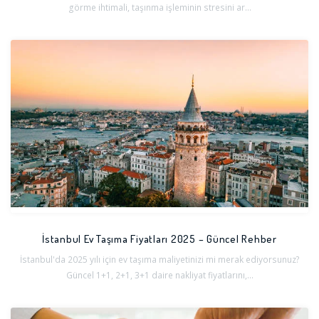
görme ihtimali, taşınma işleminin stresini ar...
İstanbul Ev Taşıma Fiyatları 2025 – Güncel Rehber
İstanbul'da 2025 yılı için ev taşıma maliyetinizi mi merak ediyorsunuz?
Güncel 1+1, 2+1, 3+1 daire nakliyat fiyatlarını,...