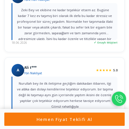
Zeki Bey ve ekibine ne kadar teşekkür etsem az. Bugüne
kadar 7 kez ev taşımış biri olarak ilk defa bu kadar stressiz ve
profesyonel bir süreç yaşadım. Normalde her taşınmada illaki
bir hasar veya aksilik çıkardı; fakat bu sefer tek bir eşyam bile
zarar görmeden, sapasağlam ve tam zamanında yeni
adresimize ulaştı. İşini bu kadar özenle ve titizlikle yapan bir
18.06.2026
✓ Onaylı Müşteri
firmaya rastlamak gerçekten büyük şans. Herkese gönül
rahatlığıyla tavsiye ederim!
Ali t***
A
★
★
★
★
★
5.0
Yön Nakliyat
Nurullah bey ile ilk iletişime geçtiğim dakikadan itibaren, ilgi
ve alâka dan dolayı kendilerine teşekkür ediyorum. bir taşıma
değil iki taşımayı aynı gün içerisinde yaptım ikisini de özenle
yaptılar çok teşekkür ediyorum herkese tavsiye ediyorum
Gönül rahatlığıyla
17.06.2026
✓ Onaylı Müşteri
Hemen Fiyat Teklifi Al