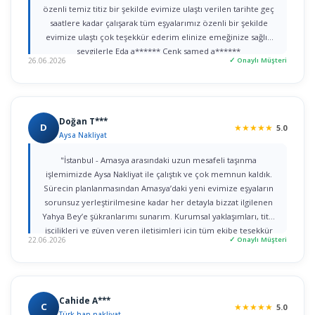
özenli temiz titiz bir şekilde evimize ulaştı verilen tarihte geç
saatlere kadar çalışarak tüm eşyalarımız özenli bir şekilde
evimize ulaştı çok teşekkür ederim elinize emeğinize sağlık
sevgilerle Eda a****** Cenk samed a******
26.06.2026
✓ Onaylı Müşteri
Doğan T***
D
★
★
★
★
★
5.0
Aysa Nakliyat
"İstanbul - Amasya arasındaki uzun mesafeli taşınma
işlemimizde Aysa Nakliyat ile çalıştık ve çok memnun kaldık.
Sürecin planlanmasından Amasya’daki yeni evimize eşyaların
sorunsuz yerleştirilmesine kadar her detayla bizzat ilgilenen
Yahya Bey’e şükranlarımı sunarım. Kurumsal yaklaşımları, titiz
işçilikleri ve güven veren iletişimleri için tüm ekibe teşekkür
22.06.2026
✓ Onaylı Müşteri
ederim."
Cahide A***
C
★
★
★
★
★
5.0
Türk han nakliyat