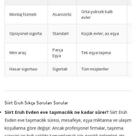
Orta-yüksek katlı
Montaj hizmeti
Asansörlü
Yü
evler
Te
Opsiyonel sigorta
Standart
Küçük evler, az eşya
p
Parça
Mini araç
Tek eşya taşıma
Uy
Eşya
Hasar sigortası
Sigortalı
Tüm müşteriler
M
Siirt Eruh Sıkça Sorulan Sorular
Siirt Eruh Evden eve taşımacılık ne kadar sürer?
Siirt Eruh
Evden eve taşımacılık süresi, mesafeye, eşya miktarına ve ulaşım
koşullarına göre değişir. Ancak profesyonel firmalar, taşınma
sürecini en hızlı şekilde tamamlamak için gerekli önlemleri alır.