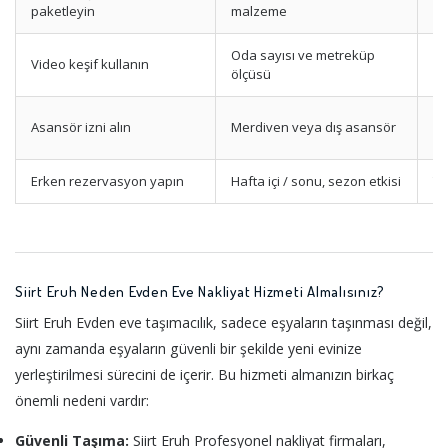
Pa
paketleyin
malzeme
Oda sayısı ve metreküp
Video keşif kullanın
Eş
ölçüsü
Ka
Asansör izni alın
Merdiven veya dış asansör
As
Erken rezervasyon yapın
Hafta içi / sonu, sezon etkisi
Ta
Siirt Eruh Neden Evden Eve Nakliyat Hizmeti Almalısınız?
Siirt Eruh Evden eve taşımacılık, sadece eşyaların taşınması değil,
aynı zamanda eşyaların güvenli bir şekilde yeni evinize
yerleştirilmesi sürecini de içerir. Bu hizmeti almanızın birkaç
önemli nedeni vardır:
Güvenli Taşıma:
Siirt Eruh Profesyonel nakliyat firmaları,