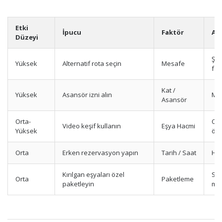
Etki
İpucu
Faktör
Aç
Düzeyi
Şeh
Yüksek
Alternatif rota seçin
Mesafe
far
Kat /
Yüksek
Asansör izni alın
Mer
Asansör
Orta-
Oda
Video keşif kullanın
Eşya Hacmi
Yüksek
ölç
Orta
Erken rezervasyon yapın
Tarih / Saat
Haf
Kırılgan eşyaları özel
Sta
Orta
Paketleme
paketleyin
ma