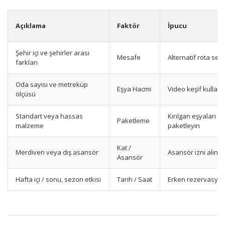
Açıklama
Faktör
İpucu
Şehir içi ve şehirler arası
Mesafe
Alternatif rota seçi
farkları
Oda sayısı ve metreküp
Eşya Hacmi
Video keşif kullanı
ölçüsü
Standart veya hassas
Kırılgan eşyaları öz
Paketleme
malzeme
paketleyin
Kat /
Merdiven veya dış asansör
Asansör izni alın
Asansör
Hafta içi / sonu, sezon etkisi
Tarih / Saat
Erken rezervasyon