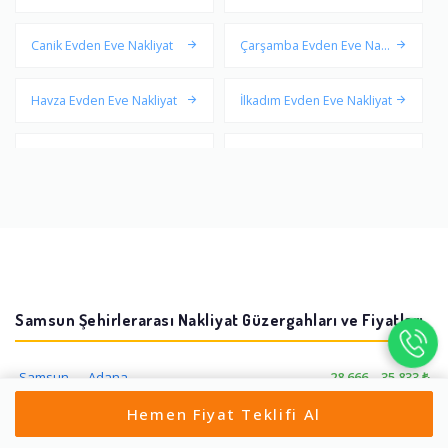
Canik Evden Eve Nakliyat
Çarşamba Evden Eve Nakli
yat
Havza Evden Eve Nakliyat
İlkadım Evden Eve Nakliyat
Kavak Evden Eve Nakliyat
Ladik Evden Eve Nakliyat
Salıpazarı Evden Eve Nakli
Tekkeköy Evden Eve Nakliy
yat
at
Terme Evden Eve Nakliyat
Vezirköprü Evden Eve Nakl
iyat
Samsun Şehirlerarası Nakliyat Güzergahları ve Fiyatları
Yakakent Evden Eve Nakliy
at
Samsun → Adana
28.666 – 35.833 ₺
Hemen Fiyat Teklifi Al
Samsun → Adıyaman
27.588 – 34.485 ₺