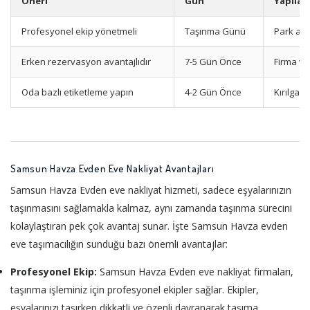
Öneri
Gün
Yapılac
Profesyonel ekip yönetmeli
Taşınma Günü
Park ala
Erken rezervasyon avantajlıdır
7-5 Gün Önce
Firma ve
Oda bazlı etiketleme yapın
4-2 Gün Önce
Kırılgan
Samsun Havza Evden Eve Nakliyat Avantajları
Samsun Havza Evden eve nakliyat hizmeti, sadece eşyalarınızın
taşınmasını sağlamakla kalmaz, aynı zamanda taşınma sürecini
kolaylaştıran pek çok avantaj sunar. İşte Samsun Havza evden
eve taşımacılığın sunduğu bazı önemli avantajlar:
Profesyonel Ekip:
Samsun Havza Evden eve nakliyat firmaları,
taşınma işleminiz için profesyonel ekipler sağlar. Ekipler,
eşyalarınızı taşırken dikkatli ve özenli davranarak taşıma