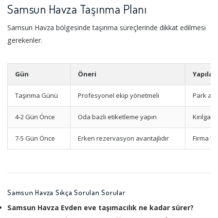
Samsun Havza Taşınma Planı
Samsun Havza bölgesinde taşınma süreçlerinde dikkat edilmesi
gerekenler.
Gün
Öneri
Yapılac
Taşınma Günü
Profesyonel ekip yönetmeli
Park ala
4-2 Gün Önce
Oda bazlı etiketleme yapın
Kırılgan
7-5 Gün Önce
Erken rezervasyon avantajlıdır
Firma ve
Samsun Havza Sıkça Sorulan Sorular
Samsun Havza Evden eve taşımacılık ne kadar sürer?