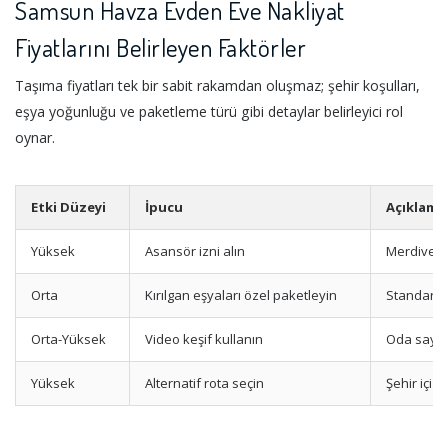
Samsun Havza Evden Eve Nakliyat
Fiyatlarını Belirleyen Faktörler
Taşıma fiyatları tek bir sabit rakamdan oluşmaz; şehir koşulları,
eşya yoğunluğu ve paketleme türü gibi detaylar belirleyici rol
oynar.
Etki Düzeyi
İpucu
Açıklama
Yüksek
Asansör izni alın
Merdiven 
Orta
Kırılgan eşyaları özel paketleyin
Standart
Orta-Yüksek
Video keşif kullanın
Oda sayıs
Yüksek
Alternatif rota seçin
Şehir içi v