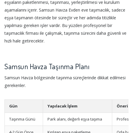
eşyaların paketlenmesi, taşınması, yerleştirilmesi ve kurulum
aşamalarını içerir. Samsun Havza Evden eve taşımacılık, sadece
eşya taşımanın ötesinde bir süreçtir ve her adımda titizlikle
yapılması gereken işler vardır. Bu yüzden profesyonel bir
taşımacılık firması ile çalışmak, taşınma sürecini daha güvenli ve
hızlı hale getirecektir.
Samsun Havza Taşınma Planı
Samsun Havza bölgesinde taşınma süreçlerinde dikkat edilmesi
gerekenler.
Gün
Yapılacak İşlem
Öneri
Taşınma Günü
Park alanı, değerli eşya taşıma
Profesyo
4-2 Gün Önce
Kırılgan eşya paketleme
Oda bazl