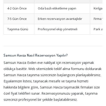
4-2 Gün Önce
Oda bazlı etiketleme yapın
Kırılgan
7-5 Gün Önce
Erken rezervasyon avantajlıdır
Firma ve
Taşınma Günü
Profesyonel ekip yönetmeli
Park ala
Samsun Havza Nasıl Rezervasyon Yapılır?
Samsun Havza Evden eve nakliyat için rezervasyon yapmak
oldukça basittir. Web sitemizdeki teklif alma formunu doldurarak
Samsun Havza taşınma sürecinizin başlangıcını planlayabilirsiniz.
Eşyalarınızın listesi, taşınacak mesafe ve taşıma hizmeti
hakkında bilgilere göre, Samsun Havza taşımacılık firmaları size
özel fiyat teklifleri sunar. Rezervasyonunuzu yaparak, taşınma
sürecinizi profesyonel bir şekilde başlatabilirsiniz.