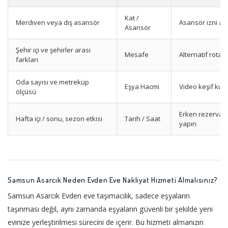
Kat /
Merdiven veya dış asansör
Asansör izni alı
Asansör
Şehir içi ve şehirler arası
Mesafe
Alternatif rota 
farkları
Oda sayısı ve metreküp
Eşya Hacmi
Video keşif kull
ölçüsü
Erken rezervas
Hafta içi / sonu, sezon etkisi
Tarih / Saat
yapın
Samsun Asarcık Neden Evden Eve Nakliyat Hizmeti Almalısınız?
Samsun Asarcık Evden eve taşımacılık, sadece eşyaların
taşınması değil, aynı zamanda eşyaların güvenli bir şekilde yeni
evinize yerleştirilmesi sürecini de içerir. Bu hizmeti almanızın