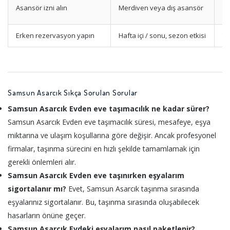
Ka
Asansör izni alın
Merdiven veya dış asansör
As
Erken rezervasyon yapın
Hafta içi / sonu, sezon etkisi
Ta
Samsun Asarcık Sıkça Sorulan Sorular
Samsun Asarcık Evden eve taşımacılık ne kadar sürer?
Samsun Asarcık Evden eve taşımacılık süresi, mesafeye, eşya
miktarına ve ulaşım koşullarına göre değişir. Ancak profesyonel
firmalar, taşınma sürecini en hızlı şekilde tamamlamak için
gerekli önlemleri alır.
Samsun Asarcık Evden eve taşınırken eşyalarım
sigortalanır mı?
Evet, Samsun Asarcık taşınma sırasında
eşyalarınız sigortalanır. Bu, taşınma sırasında oluşabilecek
hasarların önüne geçer.
Samsun Asarcık Evdeki eşyalarım nasıl paketlenir?