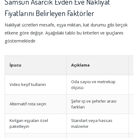
Samsun Asarcık Evden Eve Nakliyat
Fiyatlarını Belirleyen Faktörler
Nakliyat ücretleri mesafe, eşya miktarı, kat durumu gibi birçok
etkene göre değişir. Aşağıdaki tablo bu kriterleri ve ipuçlarını
göstermektedir.
İpucu
Açıklama
Fa
Oda sayısı ve metreküp
Video keşif kullanın
Eş
ölçüsü
Şehir içi ve şehirler arası
Alternatif rota seçin
M
farkları
Kırılgan eşyaları özel
Standart veya hassas
Pa
paketleyin
malzeme