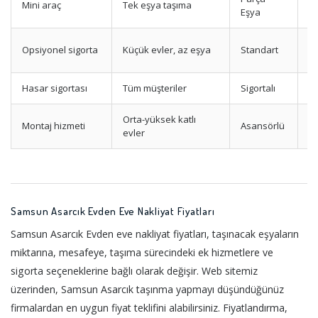
Mini araç
Tek eşya taşıma
Uy
Eşya
T
Opsiyonel sigorta
Küçük evler, az eşya
Standart
p
Hasar sigortası
Tüm müşteriler
Sigortalı
M
Orta-yüksek katlı
Montaj hizmeti
Asansörlü
Yü
evler
Samsun Asarcık Evden Eve Nakliyat Fiyatları
Samsun Asarcık Evden eve nakliyat fiyatları, taşınacak eşyaların
miktarına, mesafeye, taşıma sürecindeki ek hizmetlere ve
sigorta seçeneklerine bağlı olarak değişir. Web sitemiz
üzerinden, Samsun Asarcık taşınma yapmayı düşündüğünüz
firmalardan en uygun fiyat teklifini alabilirsiniz. Fiyatlandırma,