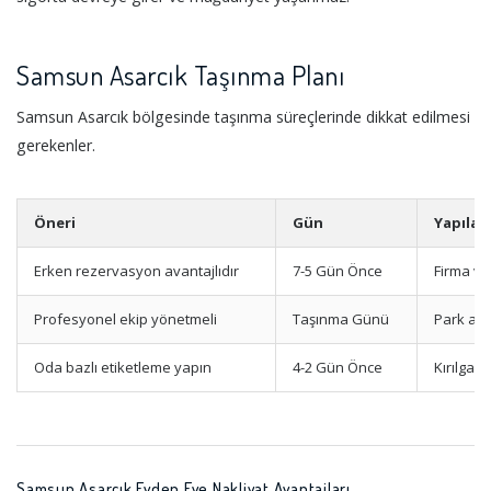
Samsun Asarcık Taşınma Planı
Samsun Asarcık bölgesinde taşınma süreçlerinde dikkat edilmesi
gerekenler.
Öneri
Gün
Yapılac
Erken rezervasyon avantajlıdır
7-5 Gün Önce
Firma ve
Profesyonel ekip yönetmeli
Taşınma Günü
Park ala
Oda bazlı etiketleme yapın
4-2 Gün Önce
Kırılgan
Samsun Asarcık Evden Eve Nakliyat Avantajları