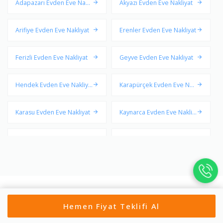
Adapazarı Evden Eve Nakli
Akyazı Evden Eve Nakliyat
yat
Arifiye Evden Eve Nakliyat
Erenler Evden Eve Nakliyat
Ferizli Evden Eve Nakliyat
Geyve Evden Eve Nakliyat
Hendek Evden Eve Nakliya
Karapürçek Evden Eve Nak
t
liyat
Karasu Evden Eve Nakliyat
Kaynarca Evden Eve Nakliy
at
Kocaali Evden Eve Nakliyat
Pamukova Evden Eve Nakli
yat
Sapanca Evden Eve Nakliy
Serdivan Evden Eve Nakliy
at
at
Söğütlü Evden Eve Nakliyat
Taraklı Evden Eve Nakliyat
Hemen Fiyat Teklifi Al
Sakarya Şehirlerarası Nakliyat Güzergahları ve Fiyatları