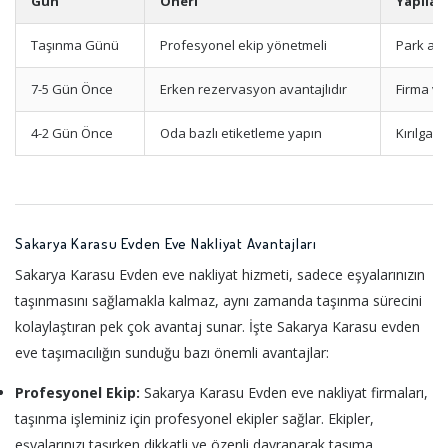
Gün
Öneri
Yapılac
Taşınma Günü
Profesyonel ekip yönetmeli
Park ala
7-5 Gün Önce
Erken rezervasyon avantajlıdır
Firma ve
4-2 Gün Önce
Oda bazlı etiketleme yapın
Kırılgan
Sakarya Karasu Evden Eve Nakliyat Avantajları
Sakarya Karasu Evden eve nakliyat hizmeti, sadece eşyalarınızın
taşınmasını sağlamakla kalmaz, aynı zamanda taşınma sürecini
kolaylaştıran pek çok avantaj sunar. İşte Sakarya Karasu evden
eve taşımacılığın sunduğu bazı önemli avantajlar:
Profesyonel Ekip:
Sakarya Karasu Evden eve nakliyat firmaları,
taşınma işleminiz için profesyonel ekipler sağlar. Ekipler,
eşyalarınızı taşırken dikkatli ve özenli davranarak taşıma