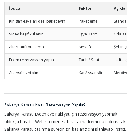
İpucu
Faktör
Açıklam
Kırılgan eşyaları özel paketleyin
Paketleme
Standart
Video keşif kullanın
Eşya Hacmi
Oda sayıs
Alternatif rota seçin
Mesafe
Şehir içi 
Erken rezervasyon yapın
Tarih / Saat
Hafta içi 
Asansör izni alın
Kat / Asansör
Merdiven
Sakarya Karasu Nasıl Rezervasyon Yapılır?
Sakarya Karasu Evden eve nakliyat için rezervasyon yapmak
oldukça basittir. Web sitemizdeki teklif alma formunu doldurarak
Sakarya Karasu taşınma sürecinizin başlangıcını planlayabilirsiniz.