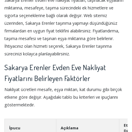
Sakarya Erenler Evden eve nakliyat fiyatları, taşınacak eşyaların
miktarına, mesafeye, taşıma sürecindeki ek hizmetlere ve
sigorta seçeneklerine bağlı olarak değişir. Web sitemiz
üzerinden, Sakarya Erenler taşınma yapmayı düşündüğünüz
firmalardan en uygun fiyat teklifini alabilirsiniz. Fiyatlandırma,
taşıma mesafesi ve taşınan eşya miktarına göre belirlenir.
İhtiyacınız olan hizmeti seçerek, Sakarya Erenler taşınma
sürecinizi kolayca planlayabilirsiniz.
Sakarya Erenler Evden Eve Nakliyat
Fiyatlarını Belirleyen Faktörler
Nakliyat ücretleri mesafe, eşya miktarı, kat durumu gibi birçok
etkene göre değişir. Aşağıdaki tablo bu kriterleri ve ipuçlarını
göstermektedir.
Etki
İpucu
Açıklama
Düz