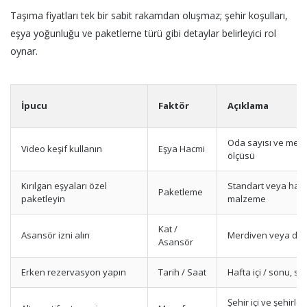
Taşıma fiyatları tek bir sabit rakamdan oluşmaz; şehir koşulları,
eşya yoğunluğu ve paketleme türü gibi detaylar belirleyici rol
oynar.
İpucu
Faktör
Açıklama
Oda sayısı ve met
Video keşif kullanın
Eşya Hacmi
ölçüsü
Kırılgan eşyaları özel
Standart veya has
Paketleme
paketleyin
malzeme
Kat /
Asansör izni alın
Merdiven veya dış
Asansör
Erken rezervasyon yapın
Tarih / Saat
Hafta içi / sonu, se
Şehir içi ve şehirler