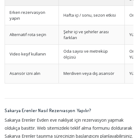
Erken rezervasyon
Hafta içi / sonu, sezon etkisi
Orta
yapın
Şehir içi ve şehirler arası
Alternatif rota seçin
Yük
farkları
Oda sayısı ve metreküp
Orta
Video keşif kullanın
ölçüsü
Yük
Asansör izni alın
Merdiven veya dış asansör
Yük
Sakarya Erenler Nasıl Rezervasyon Yapılır?
Sakarya Erenler Evden eve nakliyat için rezervasyon yapmak
oldukça basittir. Web sitemizdeki teklif alma formunu doldurarak
Sakarya Erenler taşınma sürecinizin başlangıcını planlayabilirsiniz.