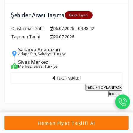
Şehirler Arası Taşıma
Daire, İşyeri
Oluşturma Tarihi
06.07.2026 - 04:48:42
Taşınma Tarihi
20.07.2026
Sakarya Adapazarı
Adapazarı, Sakarya, Türkiye
Sivas Merkez
Merkez, Sivas, Türkiye
4
TEKLİF VERİLDİ
TEKLİF TOPLANIYOR
İNCELE
Tümünü Gör
Hemen Fiyat Teklifi Al