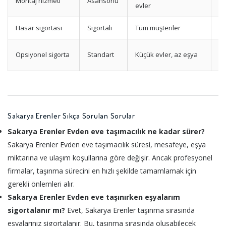
Montaj hizmeti
Asansörlü
Yü
evler
Hasar sigortası
Sigortalı
Tüm müşteriler
M
Te
Opsiyonel sigorta
Standart
Küçük evler, az eşya
p
Sakarya Erenler Sıkça Sorulan Sorular
Sakarya Erenler Evden eve taşımacılık ne kadar sürer?
Sakarya Erenler Evden eve taşımacılık süresi, mesafeye, eşya
miktarına ve ulaşım koşullarına göre değişir. Ancak profesyonel
firmalar, taşınma sürecini en hızlı şekilde tamamlamak için
gerekli önlemleri alır.
Sakarya Erenler Evden eve taşınırken eşyalarım
sigortalanır mı?
Evet, Sakarya Erenler taşınma sırasında
eşyalarınız sigortalanır. Bu, taşınma sırasında oluşabilecek