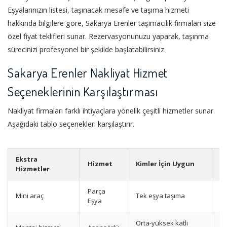
Eşyalarınızın listesi, taşınacak mesafe ve taşıma hizmeti
hakkında bilgilere göre, Sakarya Erenler taşımacılık firmaları size
özel fiyat teklifleri sunar. Rezervasyonunuzu yaparak, taşınma
sürecinizi profesyonel bir şekilde başlatabilirsiniz.
Sakarya Erenler Nakliyat Hizmet
Seçeneklerinin Karşılaştırması
Nakliyat firmaları farklı ihtiyaçlara yönelik çeşitli hizmetler sunar.
Aşağıdaki tablo seçenekleri karşılaştırır.
Ekstra
Hizmet
Kimler İçin Uygun
A
Hizmetler
Parça
Mini araç
Tek eşya taşıma
Uy
Eşya
Orta-yüksek katlı