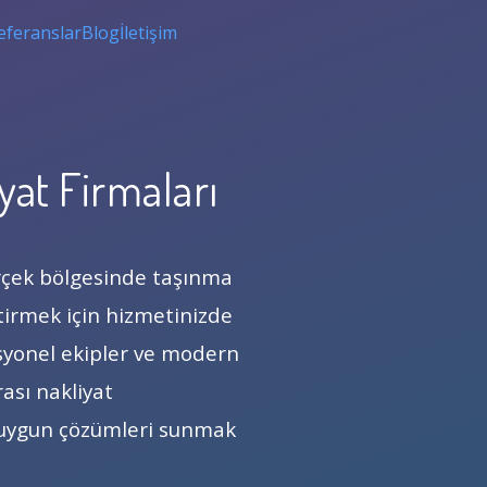
eferanslar
Blog
İletişim
yat Firmaları
rçek bölgesinde taşınma
ştirmek için hizmetinizde
fesyonel ekipler ve modern
rası nakliyat
en uygun çözümleri sunmak