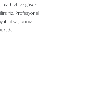
izi hızlı ve güvenli
lirsiniz. Profesyonel
at ihtiyaçlarınızı
burada.
.