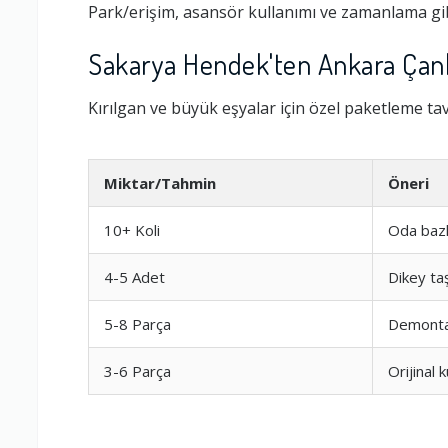
Park/erişim, asansör kullanımı ve zamanlama gib
Sakarya Hendek'ten Ankara Çank
Kırılgan ve büyük eşyalar için özel paketleme tavs
Miktar/Tahmin
Öneri
10+ Koli
Oda bazl
Firmayla
4-5 Adet
Dikey ta
Fiyatta A
5-8 Parça
Demontaj
---
Ambalajlama 
Firma Fiya
3-6 Parça
Orijinal
Firma Gü
----
Firma ile İleti