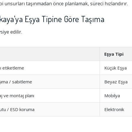
i unsurları taşınmadan önce planlamak, süreci hızlandırır.
aya'ya Eşya Tipine Göre Taşıma
iye edilir.
Eşya Tipi
ı etiketleme
Küçük Eşya
şıma / sabitleme
Beyaz Eşya
nlaşamadık
 ve montaj planı
Mobilya
Hizmeti
-
t Arrttırdı
 kutu / ESD koruma
Elektronik
ven Vermedi
şim
-