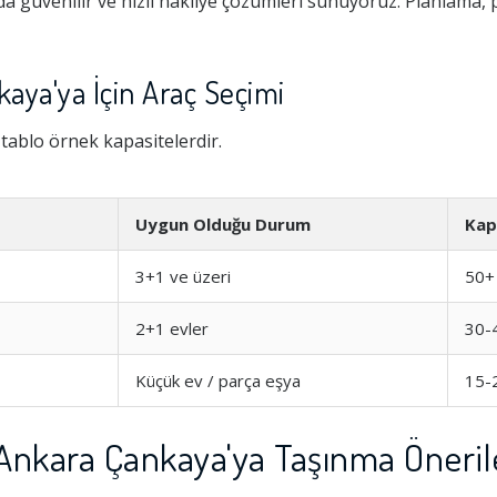
 güvenilir ve hızlı nakliye çözümleri sunuyoruz. Planlama,
aya'ya İçin Araç Seçimi
i tablo örnek kapasitelerdir.
Uygun Olduğu Durum
Kap
3+1 ve üzeri
50+
2+1 evler
30-
Küçük ev / parça eşya
15-
Ankara Çankaya'ya Taşınma Öneril