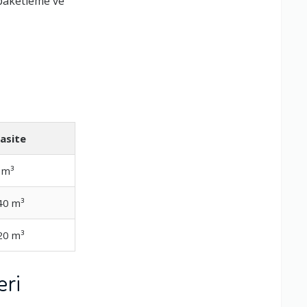
 paketleme ve
asite
 m³
40 m³
20 m³
eri