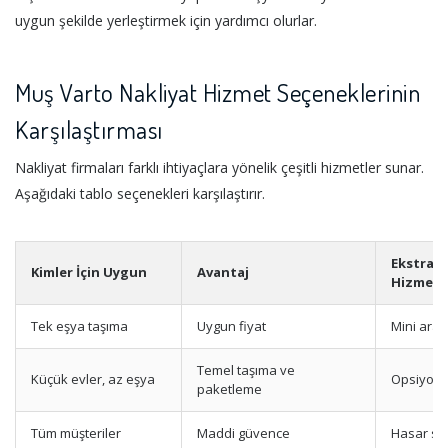
uygun şekilde yerleştirmek için yardımcı olurlar.
Muş Varto Nakliyat Hizmet Seçeneklerinin
Karşılaştırması
Nakliyat firmaları farklı ihtiyaçlara yönelik çeşitli hizmetler sunar.
Aşağıdaki tablo seçenekleri karşılaştırır.
Ekstra
Kimler İçin Uygun
Avantaj
Hizmetl
Tek eşya taşıma
Uygun fiyat
Mini araç
Temel taşıma ve
Küçük evler, az eşya
Opsiyonel
paketleme
Tüm müşteriler
Maddi güvence
Hasar sig