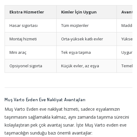
Ekstra Hizmetler
Kimler İçin Uygun
Avanta
Hasar sigortası
Tüm müşteriler
Maddi g
Montaj hizmeti
Orta-yüksek katlı evler
Yüksek k
Mini araç
Tek eşya taşıma
Uygun fi
Opsiyonel sigorta
Küçük evler, az eşya
Temel t
Muş Varto Evden Eve Nakliyat Avantajları
Muş Varto Evden eve nakliyat hizmeti, sadece eşyalarınızın
taşınmasını sağlamakla kalmaz, aynı zamanda taşınma sürecini
kolaylaştıran pek çok avantaj sunar. İşte Muş Varto evden eve
taşımacılığın sunduğu bazı önemli avantajlar: