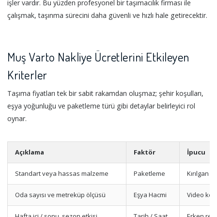
işler vardır. Bu yüzden profesyonel bir taşımacılık firması ile
çalışmak, taşınma sürecini daha güvenli ve hızlı hale getirecektir.
Muş Varto Nakliye Ücretlerini Etkileyen
Kriterler
Taşıma fiyatları tek bir sabit rakamdan oluşmaz; şehir koşulları,
eşya yoğunluğu ve paketleme türü gibi detaylar belirleyici rol
oynar.
Açıklama
Faktör
İpucu
Standart veya hassas malzeme
Paketleme
Kırılgan e
Oda sayısı ve metreküp ölçüsü
Eşya Hacmi
Video keşi
Hafta içi / sonu, sezon etkisi
Tarih / Saat
Erken rez