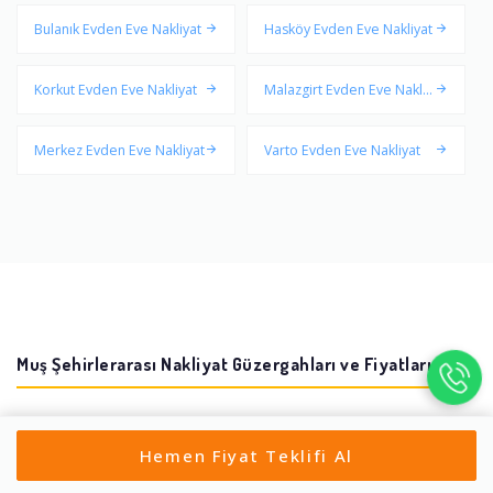
Bulanık Evden Eve Nakliyat
Hasköy Evden Eve Nakliyat
Korkut Evden Eve Nakliyat
Malazgirt Evden Eve Nakliy
at
Merkez Evden Eve Nakliyat
Varto Evden Eve Nakliyat
Muş Şehirlerarası Nakliyat Güzergahları ve Fiyatları
Muş → Adana
30.976 – 38.720 ₺
Hemen Fiyat Teklifi Al
Muş → Adıyaman
24.574 – 30.718 ₺