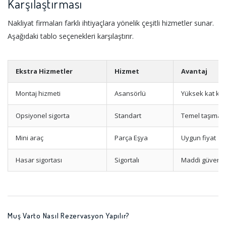
Karşılaştırması
Nakliyat firmaları farklı ihtiyaçlara yönelik çeşitli hizmetler sunar.
Aşağıdaki tablo seçenekleri karşılaştırır.
Ekstra Hizmetler
Hizmet
Avantaj
Montaj hizmeti
Asansörlü
Yüksek kat kola
Opsiyonel sigorta
Standart
Temel taşıma 
Mini araç
Parça Eşya
Uygun fiyat
Hasar sigortası
Sigortalı
Maddi güvenc
Muş Varto Nasıl Rezervasyon Yapılır?