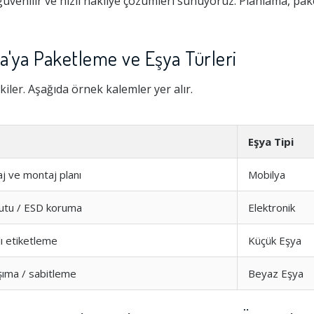
venilir ve hızlı nakliye çözümleri sunuyoruz. Planlama, pa
'ya Paketleme ve Eşya Türleri
kiler. Aşağıda örnek kalemler yer alır.
Eşya Tipi
 ve montaj planı
Mobilya
 kutu / ESD koruma
Elektronik
ı etiketleme
Küçük Eşya
şıma / sabitleme
Beyaz Eşya