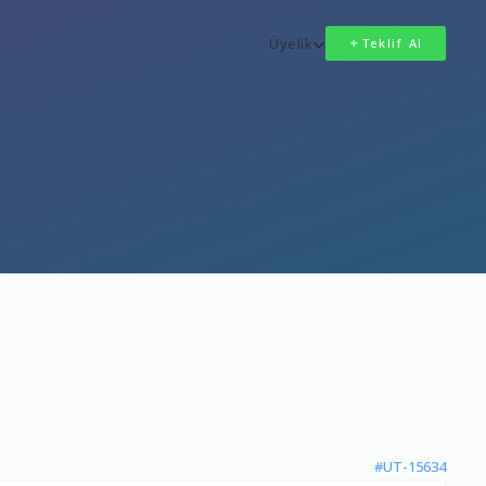
Üyelik
Teklif Al
#UT-15634