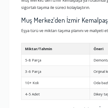
Muş Merkez'den İzmir Kemalpaşa'ya rotasında gü
sigortalı taşıma ile süreci kolaylaştırın.
Muş Merkez'den İzmir Kemalpaşa
Eşya türü ve miktarı taşıma planını ve maliyeti et
Miktar/Tahmin
Öneri
5-8 Parça
Demontaj
3-6 Parça
Orijinal
10+ Koli
Oda bazl
4-5 Adet
Dikey ta