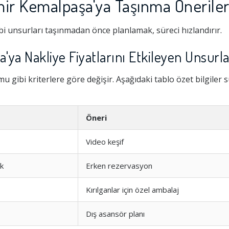
ir Kemalpaşa'ya Taşınma Öneriler
i unsurları taşınmadan önce planlamak, süreci hızlandırır.
ya Nakliye Fiyatlarını Etkileyen Unsurla
 gibi kriterlere göre değişir. Aşağıdaki tablo özet bilgiler 
Öneri
Video keşif
Hizmeti
1.0
nlaşamadık
k
Erken rezervasyon
şim
1.0
t Arrttırdı
Kırılganlar için özel ambalaj
ven Vermedi
Dış asansör planı
1.0