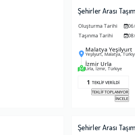
Şehirler Arası Taşı
Oluşturma Tarihi
06.
Taşınma Tarihi
08.
Malatya Yeşilyurt
Yeşilyurt, Malatya, Türki
İzmir Urla
Urla, İzmir, Türkiye
1
TEKLİF VERİLDİ
TEKLİF TOPLANIYOR
İNCELE
Şehirler Arası Taşı