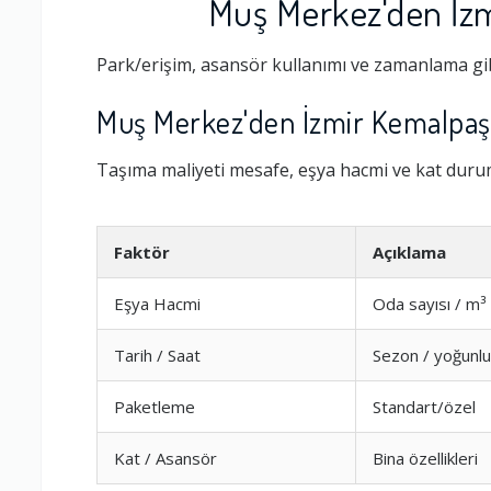
Muş Merkez'den İzm
Park/erişim, asansör kullanımı ve zamanlama gib
Muş Merkez'den İzmir Kemalpaşa'
Taşıma maliyeti mesafe, eşya hacmi ve kat durumu
Faktör
Açıklama
Firmayla
Eşya Hacmi
Oda sayısı / m³
Ambalajlama 
Fiyatta A
Tarih / Saat
Sezon / yoğunlu
---
Firma ile İleti
Firma Fiya
Paketleme
Standart/özel
Firma Gü
----
Kat / Asansör
Bina özellikleri
Zamanlama