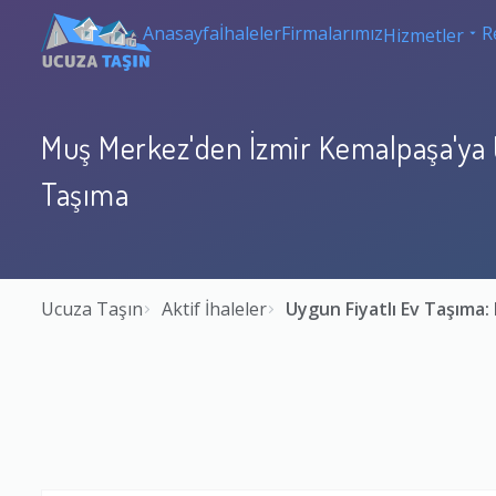
Anasayfa
İhaleler
Firmalarımız
R
Hizmetler
Muş Merkez'den İzmir Kemalpaşa'ya U
Taşıma
Ucuza Taşın
Aktif İhaleler
Uygun Fiyatlı Ev Taşıma