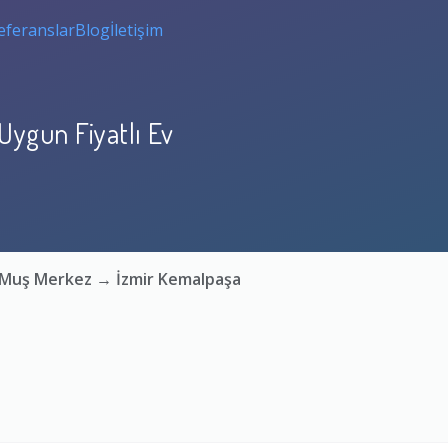
eferanslar
Blog
İletişim
ygun Fiyatlı Ev
: Muş Merkez → İzmir Kemalpaşa