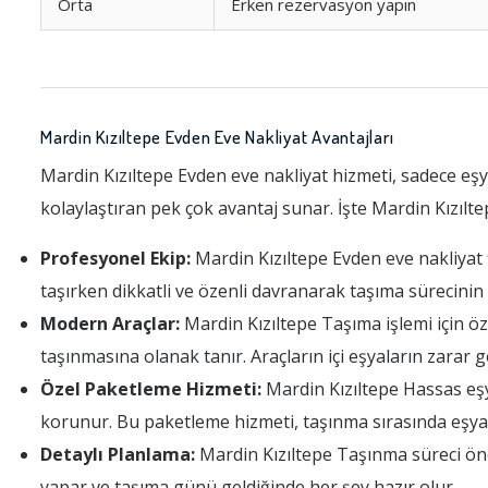
Orta
Erken rezervasyon yapın
Mardin Kızıltepe Evden Eve Nakliyat Avantajları
Mardin Kızıltepe Evden eve nakliyat hizmeti, sadece eş
kolaylaştıran pek çok avantaj sunar. İşte Mardin Kızılt
Profesyonel Ekip:
Mardin Kızıltepe Evden eve nakliyat fi
taşırken dikkatli ve özenli davranarak taşıma sürecini
Modern Araçlar:
Mardin Kızıltepe Taşıma işlemi için öze
taşınmasına olanak tanır. Araçların içi eşyaların zarar
Özel Paketleme Hizmeti:
Mardin Kızıltepe Hassas eşya
korunur. Bu paketleme hizmeti, taşınma sırasında eşyal
Detaylı Planlama:
Mardin Kızıltepe Taşınma süreci önce
yapar ve taşıma günü geldiğinde her şey hazır olur.