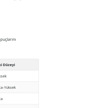
ipuçlarını
ki Düzeyi
ksek
ta-Yüksek
ta