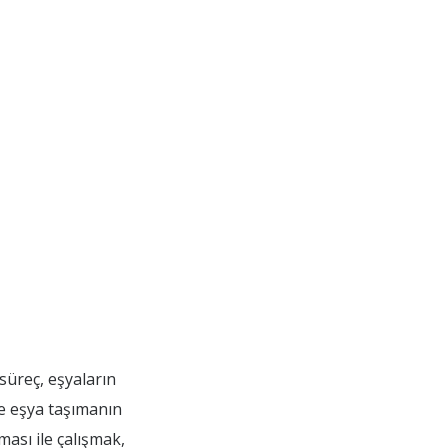
 süreç, eşyaların
ce eşya taşımanın
ması ile çalışmak,