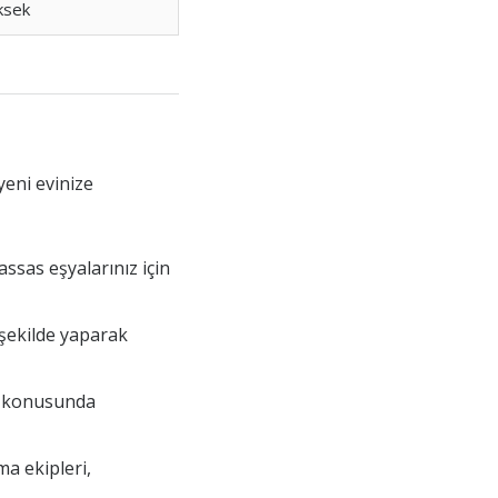
ksek
yeni evinize
assas eşyalarınız için
r şekilde yaparak
ma konusunda
ma ekipleri,