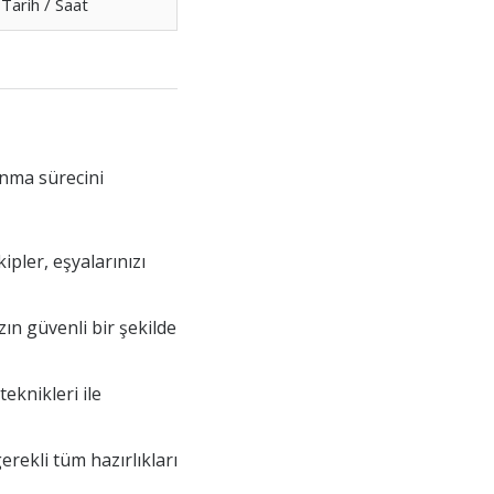
Tarih / Saat
ınma sürecini
ipler, eşyalarınızı
zın güvenli bir şekilde
eknikleri ile
rekli tüm hazırlıkları