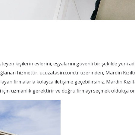
eyen kişilerin evlerini, eşyalarını güvenli bir şekilde yeni a
ağlanan hizmettir. ucuzatasin.com.tr üzerinden, Mardin Kızıl
layan firmalarla kolayca iletişime geçebilirsiniz. Mardin Kızı
i için uzmanlık gerektirir ve doğru firmayı seçmek oldukça ön