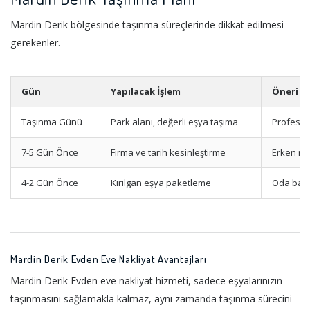
Mardin Derik bölgesinde taşınma süreçlerinde dikkat edilmesi
gerekenler.
Gün
Yapılacak İşlem
Öneri
Taşınma Günü
Park alanı, değerli eşya taşıma
Profesyo
7-5 Gün Önce
Firma ve tarih kesinleştirme
Erken re
4-2 Gün Önce
Kırılgan eşya paketleme
Oda bazl
Mardin Derik Evden Eve Nakliyat Avantajları
Mardin Derik Evden eve nakliyat hizmeti, sadece eşyalarınızın
taşınmasını sağlamakla kalmaz, aynı zamanda taşınma sürecini