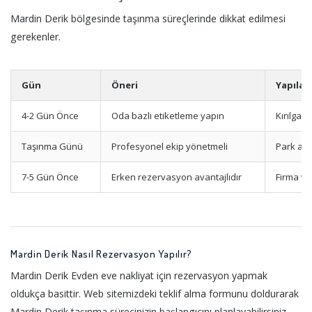
Mardin Derik bölgesinde taşınma süreçlerinde dikkat edilmesi
gerekenler.
Gün
Öneri
Yapılac
4-2 Gün Önce
Oda bazlı etiketleme yapın
Kırılgan
Taşınma Günü
Profesyonel ekip yönetmeli
Park ala
7-5 Gün Önce
Erken rezervasyon avantajlıdır
Firma ve
Mardin Derik Nasıl Rezervasyon Yapılır?
Mardin Derik Evden eve nakliyat için rezervasyon yapmak
oldukça basittir. Web sitemizdeki teklif alma formunu doldurarak
Mardin Derik taşınma sürecinizin başlangıcını planlayabilirsiniz.