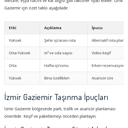
Mesafe, eşya hacmi ve kat bilgisi gibi faktörler fiyatı etkiler. İzmir
Gaziemir için özet tablo aşağıdadır.
Etki
Açıklama
İpucu
Yüksek
Şehir içi/arası rota
Alternatif rota planı
Orta-Yüksek
m³ ve oda sayısı
Video keşif
Orta
Hafta içi/sonu
Erken rezervasyon
Yüksek
Bina özellikleri
Asansör izni
İzmir Gaziemir Taşınma İpuçları
İzmir Gaziemir bölgesinde park, trafik ve asansör planlaması
önemlidir. Keşif ve paketlemeyi önceden planlayın.