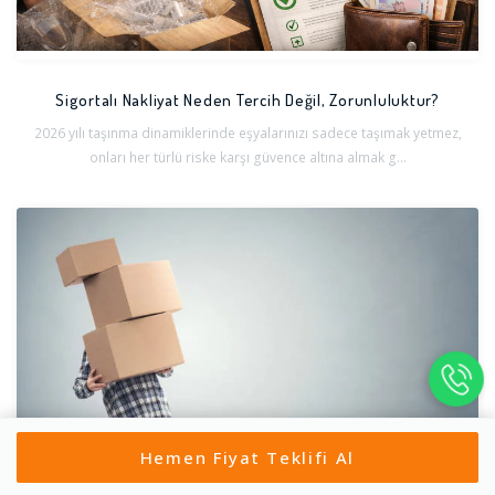
Sigortalı Nakliyat Neden Tercih Değil, Zorunluluktur?
2026 yılı taşınma dinamiklerinde eşyalarınızı sadece taşımak yetmez,
onları her türlü riske karşı güvence altına almak g...
Hemen Fiyat Teklifi Al