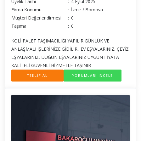
Üyelik Tarihi
:
4 Eylül 2025
Firma Konumu
:
İzmir / Bornova
Müşteri Değerlendirmesi
:
0
Taşıma
:
0
KOLİ PALET TAŞIMACILIĞI YAPILIR GÜNLÜK VE
ANLAŞMALI İŞLERİNİZE GİDİLİR.. EV EŞYALARINIZ, ÇEYİZ
EŞYALARINIZ, DÜĞÜN EŞYALARINIZ UYGUN FİYATA
KALİTELİ GÜVENLİ HİZMETLE TAŞINIR
TEKLİF AL
YORUMLARI İNCELE