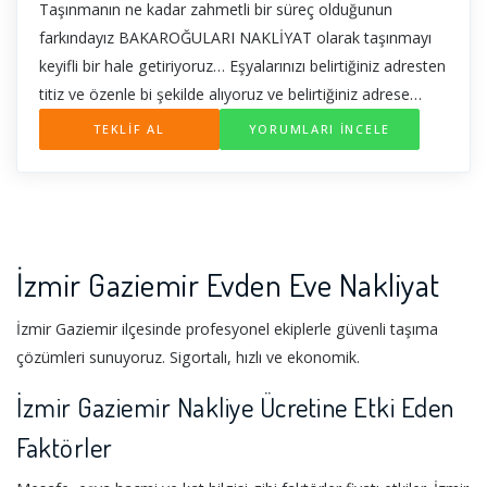
Taşınmanın ne kadar zahmetli bir süreç olduğunun
farkındayız BAKAROĞULARI NAKLİYAT olarak taşınmayı
keyifli bir hale getiriyoruz… Eşyalarınızı belirtiğiniz adresten
titiz ve özenle bi şekilde alıyoruz ve belirtiğiniz adrese
teslim ediyoruz BAKAROĞULARI NAKLİYAT olarak evden
TEKLİF AL
YORUMLARI İNCELE
eve taşıma ,asansörlü taşıma,ofis,ev taşımacılığı şehir içi
ve şehirler arası taşımacılık ve eşya depolama hizmeti
vermekteyiz DETAYLI BİLGİ İCİN ARAYINIZ
İzmir Gaziemir Evden Eve Nakliyat
İzmir Gaziemir ilçesinde profesyonel ekiplerle güvenli taşıma
çözümleri sunuyoruz. Sigortalı, hızlı ve ekonomik.
İzmir Gaziemir Nakliye Ücretine Etki Eden
Faktörler