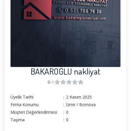
BAKAROĞLU nakliyat
0
(0)
Üyelik Tarihi
:
2 Kasım 2025
Firma Konumu
:
İzmir / Bornova
Müşteri Değerlendirmesi
:
0
Taşıma
:
0