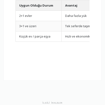
Uygun Olduğu Durum
Avantaj
2+1 evler
Daha fazla yük
3+1 ve üzeri
Tek seferde taşıma
Küçük ev / parça eşya
Hızlı ve ekonomik
İLGİLİ İHALELER