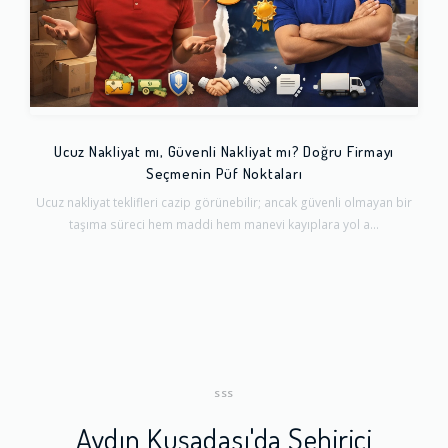
Ucuz Nakliyat mı, Güvenli Nakliyat mı? Doğru Firmayı
Seçmenin Püf Noktaları
Ucuz nakliyat teklifleri cazip görünebilir; ancak güvenli olmayan bir
taşıma süreci hem maddi hem manevi kayıplara yol a...
SSS
Aydın Kuşadası'da Şehiriçi